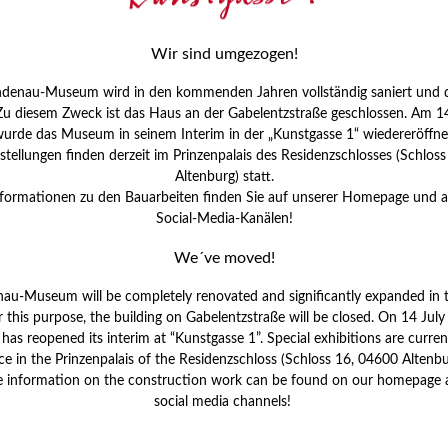
I
J
Wir sind umgezogen!
K
ndenau-Museum wird in den kommenden Jahren vollständig saniert und d
 Zu diesem Zweck ist das Haus an der Gabelentzstraße geschlossen. Am 14
urde das Museum in seinem Interim in der „Kunstgasse 1“ wiedereröffne
M
tellungen finden derzeit im Prinzenpalais des Residenzschlosses (Schlos
Altenburg) statt.
nformationen zu den Bauarbeiten finden Sie auf unserer Homepage und 
P
Social-Media-Kanälen!
R
We´ve moved!
S
nau-Museum will be completely renovated and significantly expanded in 
r this purpose, the building on Gabelentzstraße will be closed. On 14 Jul
S
s reopened its interim at “Kunstgasse 1”. Special exhibitions are curren
V
ce in the Prinzenpalais of the Residenzschloss (Schloss 16, 04600 Altenbu
W
e information on the construction work can be found on our homepage 
W
social media channels!
N