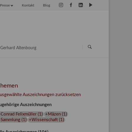
Presse
Kontakt
Blog
vigation
erspringen
Navigation
überspringen
Gerhard Altenbourg
Themen
usgewählte Auszeichnungen zurücksetzen
ugehörige Auszeichnungen
Conrad Felixmüller
(
1
)
+Mäzen
(
1
)
+Sammlung
(
1
)
+Wissenschaft
(
1
)