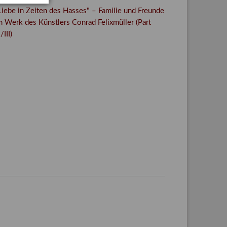
Liebe in Zeiten des Hasses" – Familie und Freunde
m Werk des Künstlers Conrad Felixmüller (Part
I/III)
Facebook
Twitter
E-mail
WhatsApp