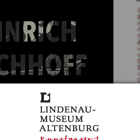
A
 Publikationen
Forschung
skataloge & Editionen
erzeichnis
ten
r
A
ng
B
D
E
H