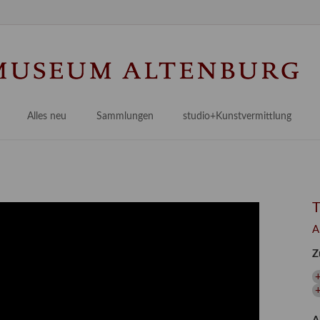
Na
üb
Alles neu
Sammlungen
studio+Kunstvermittlung
 Museum
Planungsstände
Antikensammlungen
studio
Lindenau21PLUS
Frühe italienische Malerei
studioAngebote
Digitalisierung
bellissimo.digital
studioTeam
Provenienzforschung
Malerei 17.–19. Jh.
Angebote für Erwachsene
A
Kulturelle Vermittlung
Deutsche Malerei 20./21. Jh.
Angebote für Kitas
Z
Länderübergreifende kulturtouristische Ziele
 / Praxisprojekt
Grafische Sammlung
Angebote für Schulen
+
nt
Kunstbibliothek
onen
Restaurierung