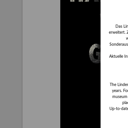
Das Li
erweitert.
w
Sonderauss
Aktuelle I
The Linde
years. Fo
museum ha
pla
Up-to-dat