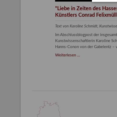
"Liebe in Zeiten des Hass
Künstlers Conrad Felixmüller
Text von Karoline Schmidt, Kunstwis
Im Abschlussblogpost der insgesamt d
Kunstwissenschaftlerin Karoline Sch
Hanns-Conon von der Gabelentz – v
"Liebe
Weiterlesen …
in
Zeiten
des
Hasses"
–
Familie
und
Freunde
im
Werk