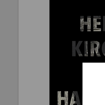
Aktuelle
Bestand
Gesamtv
Grußkar
Kalende
Bestellu