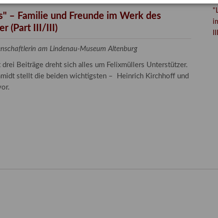
"
es" – Familie und Freunde im Werk des
i
 (Part III/III)
II
senschaftlerin am Lindenau-Museum Altenburg
rei Beiträge dreht sich alles um Felixmüllers Unterstützer.
midt stellt die beiden wichtigsten – Heinrich Kirchhoff und
or.