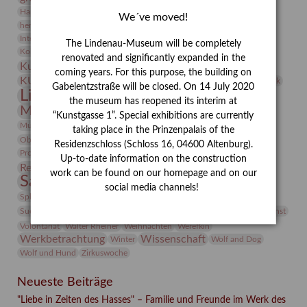
Heldinnen
Hanns-Conon von der Gabelentz
Heinrich Kirchhoff
We´ve moved!
herman de vries
Humboldt
Insekten
Integriertes Schädlingsmanagement
Italien
Jahresempfang
Jubiläum
The Lindenau-Museum will be completely
Kunst
Kolosseum
Kooperationsausstellung
Korkmodelle
renovated and significantly expanded in the
Kunstvermittlung
Kunstmuseum
Kunst von Kühl
coming years. For this purpose, the building on
Künstler
KUNSTWAND
Künstlerin
Kurs
Lehmbruck
Gabelentzstraße will be closed. On 14 July 2020
Lindenau-Museum
Marstall
Messeakademie
the museum has reopened its interim at
Museumsgeschichte
Museumsnacht
“Kunstgasse 1”. Special exhibitions are currently
Natur
Museumspädagogik
Mäzen
Napoleon
Neue Remise
taking place in the Prinzenpalais of the
Objekt im Fokus
Paul Klee
Peter Schnürpel
Phelloplastik
Pohlhof
Residenzschloss (Schloss 16, 04600 Altenburg).
Provenienzforschung
Provenienz
Up-to-date information on the construction
Restaurierung
Restitution
Rudi Lesser
Ruth Wolf-Rehfeld
work can be found on our homepage and on our
Sammlung
Samstagszeichner
Skulptur
Sonderausstellung
social media channels!
studio
Studio Bildende Kunst
Sphinx
studioDIGITAL
Vermittlung
Suermondt-Ludwig-Museum
Video
Videokunst
Volontariat
Walter Rheiner
Weihnachten
Werefkin
Werkbetrachtung
Wissenschaft
Winter
Wolf and Dog
Wolf und Hund
Zirkuswoche
Neueste Beiträge
"Liebe in Zeiten des Hasses" – Familie und Freunde im Werk des