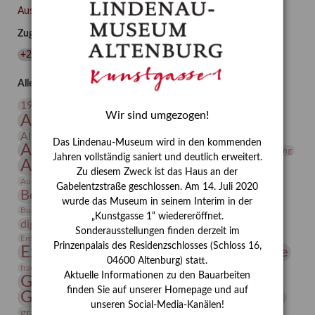
–
Ausgewählte Auszeichnungen zurücksetzen
Familie
Zugehörige Auszeichnungen
und
Freunde
+20. Jahrhundert
(
1
)
+Conrad Felixmüller
(
1
)
im
Werk
Alle Auszeichnungen (106)
des
20. Jahrhundert
19. Jahrhundert
Künstlers
Wir sind umgezogen!
Altenburg
Altenburger Museen
Conrad
Altenburger Praxisjahr
Altenburger Schlossberg
Felixmüller
Das Lindenau-Museum wird in den kommenden
Antike
Archäologie
Architektur
Archiv
Asta Gröting
(Part
Jahren vollständig saniert und deutlich erweitert.
Ausstellung
Ausstellung "Berliner Blätter"
I/III)
Zu diesem Zweck ist das Haus an der
Bauhaus
Ausstellung „Vier Winde“
Berlin in den Zwanziger Jahren
Gabelentzstraße geschlossen. Am 14. Juli 2020
Bernhard August von Lindenau
Bibliothek
wurde das Museum in seinem Interim in der
Conrad Felixmüller
Burg Posterstein
Depot
Der Blaue Reiter
„Kunstgasse 1“ wiedereröffnet.
digitallabor
Entartete Kunst
Enteignung
Sonderausstellungen finden derzeit im
estrusker
Erdmann Julius Dietrich
Erlebnisportal
Exlibris
Prinzenpalais des Residenzschlosses (Schloss 16,
Expressionismus
Fotografie
Florenz
Festrede
04600 Altenburg) statt.
Frauen in der Antike und heute
frauen
Aktuelle Informationen zu den Bauarbeiten
Gerhard-Altenbourg-Preis
finden Sie auf unserer Homepage und auf
Gerhard Altenbourg
Grafik
Gerhard Kurt Müller
unseren Social-Media-Kanälen!
grafische sammlung
griechische Mythologie