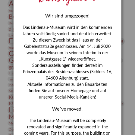
Ausstellung
Ausstellung "Berliner Blätter"
Bauhaus
Ausstellung „Vier Winde“
Berlin in den Zwanziger Jahren
Wir sind umgezogen!
Bernhard August von Lindenau
Bibliothek
Conrad Felixmüller
Burg Posterstein
Depot
Der Blaue Reiter
Das Lindenau-Museum wird in den kommenden
digitallabor
Entartete Kunst
Enteignung
Jahren vollständig saniert und deutlich erweitert.
estrusker
Erdmann Julius Dietrich
Erlebnisportal
Exlibris
Expressionismus
Fotografie
Zu diesem Zweck ist das Haus an der
Florenz
Festrede
Gabelentzstraße geschlossen. Am 14. Juli 2020
Frauen in der Antike und heute
frauen
Gerhard-Altenbourg-Preis
wurde das Museum in seinem Interim in der
Gerhard Altenbourg
„Kunstgasse 1“ wiedereröffnet.
Grafik
Gerhard Kurt Müller
Sonderausstellungen finden derzeit im
grafische sammlung
griechische Mythologie
Prinzenpalais des Residenzschlosses (Schloss 16,
Heldinnen
Hanns-Conon von der Gabelentz
Heinrich Kirchhoff
04600 Altenburg) statt.
herman de vries
Humboldt
Insekten
Aktuelle Informationen zu den Bauarbeiten
Integriertes Schädlingsmanagement
Italien
Jahresempfang
Jubiläum
Kunst
Kolosseum
Kooperationsausstellung
Korkmodelle
finden Sie auf unserer Homepage und auf
Kunstvermittlung
Kunstmuseum
unseren Social-Media-Kanälen!
Kunst von Kühl
Künstler
KUNSTWAND
Künstlerin
Kurs
Lehmbruck
Lindenau-Museum
We´ve moved!
Marstall
Messeakademie
Museumsgeschichte
Museumsnacht
The Lindenau-Museum will be completely
Natur
Museumspädagogik
Mäzen
Napoleon
Neue Remise
renovated and significantly expanded in the
Objekt im Fokus
Paul Klee
Peter Schnürpel
Phelloplastik
Pohlhof
coming years. For this purpose, the building on