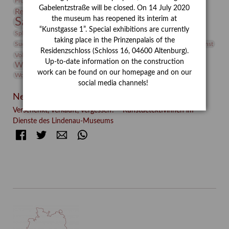
Provenienzforschung
Provenienz
Gabelentzstraße will be closed. On 14 July 2020
Restaurierung
Restitution
Rudi Lesser
Ruth Wolf-Rehfeld
the museum has reopened its interim at
Sammlung
Samstagszeichner
Skulptur
Sonderausstellung
“Kunstgasse 1”. Special exhibitions are currently
studio
Studio Bildende Kunst
Sphinx
studioDIGITAL
taking place in the Prinzenpalais of the
Vermittlung
Suermondt-Ludwig-Museum
Video
Videokunst
Residenzschloss (Schloss 16, 04600 Altenburg).
Volontariat
Walter Rheiner
Weihnachten
Werefkin
Up-to-date information on the construction
Werkbetrachtung
Wissenschaft
Winter
Wolf and Dog
work can be found on our homepage and on our
Wolf und Hund
Zirkuswoche
social media channels!
Neueste Beiträge
Verschenkt, verkauft, vergessen? – Kunstdetektivinnen im
Dienste des Lindenau-Museums
Facebook
Twitter
E-mail
WhatsApp