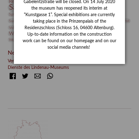
Restaurierung
Restitution
Rudi Lesser
Ruth Wolf-Rehfeld
Gabelentzstraße will be closed. On 14 July 2020
Sammlung
Samstagszeichner
Skulptur
Sonderausstellung
the museum has reopened its interim at
studio
Studio Bildende Kunst
Sphinx
studioDIGITAL
“Kunstgasse 1”. Special exhibitions are currently
Vermittlung
Suermondt-Ludwig-Museum
Video
Videokunst
taking place in the Prinzenpalais of the
Volontariat
Walter Rheiner
Weihnachten
Werefkin
Residenzschloss (Schloss 16, 04600 Altenburg).
Werkbetrachtung
Wissenschaft
Winter
Wolf and Dog
Up-to-date information on the construction
Wolf und Hund
Zirkuswoche
work can be found on our homepage and on our
social media channels!
Neueste Beiträge
Verschenkt, verkauft, vergessen? – Kunstdetektivinnen im
Dienste des Lindenau-Museums
Facebook
Twitter
E-mail
WhatsApp