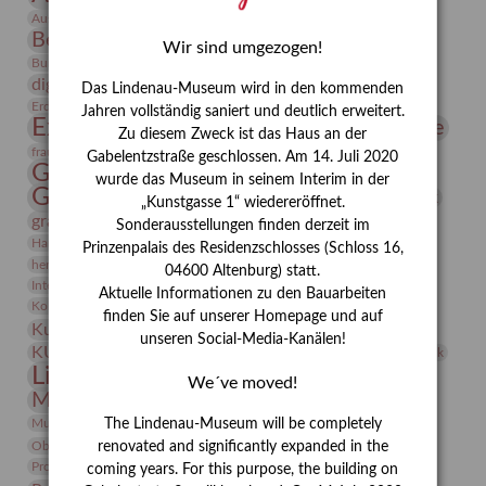
Bauhaus
Ausstellung „Vier Winde“
Berlin in den Zwanziger Jahren
Bernhard August von Lindenau
Bibliothek
Wir sind umgezogen!
Conrad Felixmüller
Burg Posterstein
Depot
Der Blaue Reiter
digitallabor
Entartete Kunst
Enteignung
Das Lindenau-Museum wird in den kommenden
estrusker
Erdmann Julius Dietrich
Erlebnisportal
Exlibris
Jahren vollständig saniert und deutlich erweitert.
Expressionismus
Fotografie
Florenz
Festrede
Zu diesem Zweck ist das Haus an der
Frauen in der Antike und heute
frauen
Gabelentzstraße geschlossen. Am 14. Juli 2020
Gerhard-Altenbourg-Preis
wurde das Museum in seinem Interim in der
Gerhard Altenbourg
Grafik
Gerhard Kurt Müller
„Kunstgasse 1“ wiedereröffnet.
grafische sammlung
griechische Mythologie
Sonderausstellungen finden derzeit im
Heldinnen
Hanns-Conon von der Gabelentz
Heinrich Kirchhoff
Prinzenpalais des Residenzschlosses (Schloss 16,
herman de vries
Humboldt
Insekten
04600 Altenburg) statt.
Integriertes Schädlingsmanagement
Italien
Jahresempfang
Jubiläum
Aktuelle Informationen zu den Bauarbeiten
Kunst
Kolosseum
Kooperationsausstellung
Korkmodelle
finden Sie auf unserer Homepage und auf
Kunstvermittlung
Kunstmuseum
Kunst von Kühl
unseren Social-Media-Kanälen!
Künstler
KUNSTWAND
Künstlerin
Kurs
Lehmbruck
Lindenau-Museum
Marstall
Messeakademie
We´ve moved!
Museumsgeschichte
Museumsnacht
Natur
Museumspädagogik
Mäzen
Napoleon
Neue Remise
The Lindenau-Museum will be completely
Objekt im Fokus
Paul Klee
Peter Schnürpel
Phelloplastik
Pohlhof
renovated and significantly expanded in the
Provenienzforschung
Provenienz
coming years. For this purpose, the building on