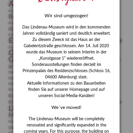
Ausstellung
Ausstellung "Berliner Blätter"
Bauhaus
Ausstellung „Vier Winde“
Berlin in den Zwanziger Jahren
Wir sind umgezogen!
Bernhard August von Lindenau
Bibliothek
Conrad Felixmüller
Burg Posterstein
Depot
Der Blaue Reiter
Das Lindenau-Museum wird in den kommenden
digitallabor
Entartete Kunst
Enteignung
Jahren vollständig saniert und deutlich erweitert.
estrusker
Erdmann Julius Dietrich
Erlebnisportal
Exlibris
Expressionismus
Fotografie
Zu diesem Zweck ist das Haus an der
Florenz
Festrede
Gabelentzstraße geschlossen. Am 14. Juli 2020
Frauen in der Antike und heute
frauen
Gerhard-Altenbourg-Preis
wurde das Museum in seinem Interim in der
Gerhard Altenbourg
„Kunstgasse 1“ wiedereröffnet.
Grafik
Gerhard Kurt Müller
Sonderausstellungen finden derzeit im
grafische sammlung
griechische Mythologie
Prinzenpalais des Residenzschlosses (Schloss 16,
Heldinnen
Hanns-Conon von der Gabelentz
Heinrich Kirchhoff
04600 Altenburg) statt.
herman de vries
Humboldt
Insekten
Aktuelle Informationen zu den Bauarbeiten
Integriertes Schädlingsmanagement
Italien
Jahresempfang
Jubiläum
Kunst
Kolosseum
Kooperationsausstellung
Korkmodelle
finden Sie auf unserer Homepage und auf
Kunstvermittlung
Kunstmuseum
unseren Social-Media-Kanälen!
Kunst von Kühl
Künstler
KUNSTWAND
Künstlerin
Kurs
Lehmbruck
Lindenau-Museum
We´ve moved!
Marstall
Messeakademie
Museumsgeschichte
Museumsnacht
The Lindenau-Museum will be completely
Natur
Museumspädagogik
Mäzen
Napoleon
Neue Remise
renovated and significantly expanded in the
Objekt im Fokus
Paul Klee
Peter Schnürpel
Phelloplastik
Pohlhof
coming years. For this purpose, the building on