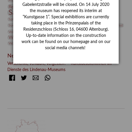
Provenienzforschung
Provenienz
Gabelentzstraße will be closed. On 14 July 2020
Restaurierung
Restitution
Rudi Lesser
Ruth Wolf-Rehfeld
the museum has reopened its interim at
Sammlung
Samstagszeichner
Skulptur
Sonderausstellung
“Kunstgasse 1”. Special exhibitions are currently
studio
Studio Bildende Kunst
Sphinx
studioDIGITAL
taking place in the Prinzenpalais of the
Vermittlung
Suermondt-Ludwig-Museum
Video
Videokunst
Residenzschloss (Schloss 16, 04600 Altenburg).
Volontariat
Walter Rheiner
Weihnachten
Werefkin
Up-to-date information on the construction
Werkbetrachtung
Wissenschaft
Winter
Wolf and Dog
work can be found on our homepage and on our
Wolf und Hund
Zirkuswoche
social media channels!
Neueste Beiträge
Verschenkt, verkauft, vergessen? – Kunstdetektivinnen im
Dienste des Lindenau-Museums
Facebook
Twitter
E-mail
WhatsApp