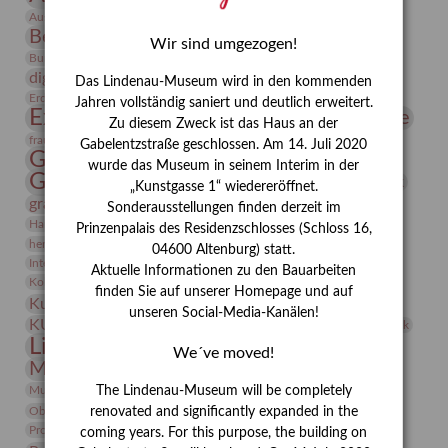
Bauhaus
Ausstellung „Vier Winde“
Berlin in den Zwanziger Jahren
Bernhard August von Lindenau
Bibliothek
Wir sind umgezogen!
Conrad Felixmüller
Burg Posterstein
Depot
Der Blaue Reiter
digitallabor
Entartete Kunst
Enteignung
Das Lindenau-Museum wird in den kommenden
estrusker
Erdmann Julius Dietrich
Erlebnisportal
Exlibris
Jahren vollständig saniert und deutlich erweitert.
Expressionismus
Fotografie
Florenz
Festrede
Zu diesem Zweck ist das Haus an der
Frauen in der Antike und heute
frauen
Gabelentzstraße geschlossen. Am 14. Juli 2020
Gerhard-Altenbourg-Preis
wurde das Museum in seinem Interim in der
Gerhard Altenbourg
Grafik
Gerhard Kurt Müller
„Kunstgasse 1“ wiedereröffnet.
grafische sammlung
griechische Mythologie
Sonderausstellungen finden derzeit im
Heldinnen
Hanns-Conon von der Gabelentz
Heinrich Kirchhoff
Prinzenpalais des Residenzschlosses (Schloss 16,
herman de vries
Humboldt
Insekten
04600 Altenburg) statt.
Integriertes Schädlingsmanagement
Italien
Jahresempfang
Jubiläum
Aktuelle Informationen zu den Bauarbeiten
Kunst
Kolosseum
Kooperationsausstellung
Korkmodelle
finden Sie auf unserer Homepage und auf
Kunstvermittlung
Kunstmuseum
Kunst von Kühl
unseren Social-Media-Kanälen!
Künstler
KUNSTWAND
Künstlerin
Kurs
Lehmbruck
Lindenau-Museum
Marstall
Messeakademie
We´ve moved!
Museumsgeschichte
Museumsnacht
Natur
Museumspädagogik
Mäzen
Napoleon
Neue Remise
The Lindenau-Museum will be completely
Objekt im Fokus
Paul Klee
Peter Schnürpel
Phelloplastik
Pohlhof
renovated and significantly expanded in the
Provenienzforschung
Provenienz
coming years. For this purpose, the building on