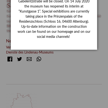
Restaurierung
Restitution
Rudi Lesser
Ruth Wolf-Rehfeld
Gabelentzstraße will be closed. On 14 July 2020
Sammlung
Samstagszeichner
Skulptur
Sonderausstellung
the museum has reopened its interim at
studio
Studio Bildende Kunst
Sphinx
studioDIGITAL
“Kunstgasse 1”. Special exhibitions are currently
Vermittlung
Suermondt-Ludwig-Museum
Video
Videokunst
taking place in the Prinzenpalais of the
Volontariat
Walter Rheiner
Weihnachten
Werefkin
Residenzschloss (Schloss 16, 04600 Altenburg).
Werkbetrachtung
Wissenschaft
Winter
Wolf and Dog
Up-to-date information on the construction
Wolf und Hund
Zirkuswoche
work can be found on our homepage and on our
social media channels!
Neueste Beiträge
Verschenkt, verkauft, vergessen? – Kunstdetektivinnen im
Dienste des Lindenau-Museums
Facebook
Twitter
E-mail
WhatsApp