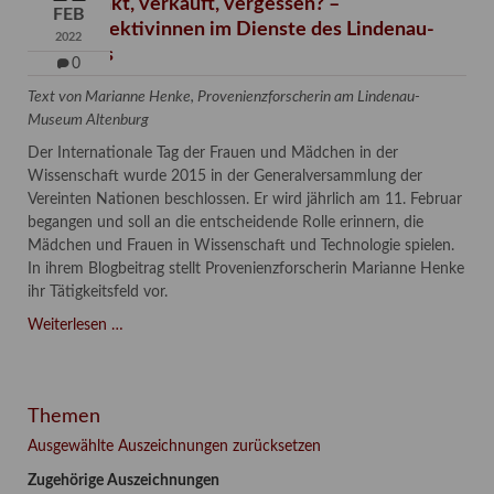
Verschenkt, verkauft, vergessen? –
FEB
Kunstdetektivinnen im Dienste des Lindenau-
2022
Museums
0
Text von Marianne Henke, Provenienzforscherin am Lindenau-
Museum Altenburg
Der Internationale Tag der Frauen und Mädchen in der
Wissenschaft wurde 2015 in der Generalversammlung der
Vereinten Nationen beschlossen. Er wird jährlich am 11. Februar
begangen und soll an die entscheidende Rolle erinnern, die
Mädchen und Frauen in Wissenschaft und Technologie spielen.
In ihrem Blogbeitrag stellt Provenienzforscherin Marianne Henke
ihr Tätigkeitsfeld vor.
Verschenkt,
Weiterlesen …
verkauft,
vergessen?
–
Themen
Kunstdetektivinnen
im
Ausgewählte Auszeichnungen zurücksetzen
Dienste
Zugehörige Auszeichnungen
des