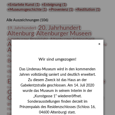
Lindenau-
+Entartete Kunst
(
1
)
+Enteignung
(
1
)
Museums
+Museumsgeschichte
(
1
)
+Provenienz
(
1
)
+Restitution
(
1
)
Alle Auszeichnungen (106)
20. Jahrhundert
19. Jahrhundert
Altenburg
Altenburger Museen
Altenburger Praxisjahr
Altenburger Schlossberg
Antike
Archäologie
Architektur
×
Archiv
Asta Gröting
Ausstellung
Ausstellung "Berliner Blätter"
Bauhaus
Ausstellung „Vier Winde“
Berlin in den Zwanziger Jahren
Wir sind umgezogen!
Bernhard August von Lindenau
Bibliothek
Conrad Felixmüller
Burg Posterstein
Depot
Der Blaue Reiter
Das Lindenau-Museum wird in den kommenden
digitallabor
Entartete Kunst
Enteignung
Jahren vollständig saniert und deutlich erweitert.
estrusker
Erdmann Julius Dietrich
Erlebnisportal
Exlibris
Zu diesem Zweck ist das Haus an der
Expressionismus
Fotografie
Florenz
Festrede
Gabelentzstraße geschlossen. Am 14. Juli 2020
Frauen in der Antike und heute
frauen
wurde das Museum in seinem Interim in der
Gerhard-Altenbourg-Preis
„Kunstgasse 1“ wiedereröffnet.
Gerhard Altenbourg
Grafik
Gerhard Kurt Müller
Sonderausstellungen finden derzeit im
grafische sammlung
griechische Mythologie
Prinzenpalais des Residenzschlosses (Schloss 16,
Heldinnen
Hanns-Conon von der Gabelentz
Heinrich Kirchhoff
04600 Altenburg) statt.
herman de vries
Humboldt
Insekten