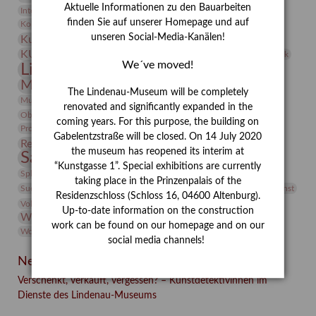
Aktuelle Informationen zu den Bauarbeiten
Integriertes Schädlingsmanagement
Italien
Jahresempfang
Jubiläum
Kunst
finden Sie auf unserer Homepage und auf
Kolosseum
Kooperationsausstellung
Korkmodelle
unseren Social-Media-Kanälen!
Kunstvermittlung
Kunstmuseum
Kunst von Kühl
Künstler
KUNSTWAND
Künstlerin
Kurs
Lehmbruck
We´ve moved!
Lindenau-Museum
Marstall
Messeakademie
Museumsgeschichte
Museumsnacht
The Lindenau-Museum will be completely
Natur
Museumspädagogik
Mäzen
Napoleon
Neue Remise
renovated and significantly expanded in the
Objekt im Fokus
Paul Klee
Peter Schnürpel
Phelloplastik
Pohlhof
coming years. For this purpose, the building on
Provenienzforschung
Provenienz
Gabelentzstraße will be closed. On 14 July 2020
Restaurierung
Restitution
Rudi Lesser
Ruth Wolf-Rehfeld
the museum has reopened its interim at
Sammlung
Samstagszeichner
Skulptur
Sonderausstellung
“Kunstgasse 1”. Special exhibitions are currently
studio
Studio Bildende Kunst
Sphinx
studioDIGITAL
taking place in the Prinzenpalais of the
Vermittlung
Suermondt-Ludwig-Museum
Video
Videokunst
Residenzschloss (Schloss 16, 04600 Altenburg).
Volontariat
Walter Rheiner
Weihnachten
Werefkin
Up-to-date information on the construction
Werkbetrachtung
Wissenschaft
Winter
Wolf and Dog
work can be found on our homepage and on our
Wolf und Hund
Zirkuswoche
social media channels!
Neueste Beiträge
Verschenkt, verkauft, vergessen? – Kunstdetektivinnen im
Dienste des Lindenau-Museums
Facebook
Twitter
E-mail
WhatsApp