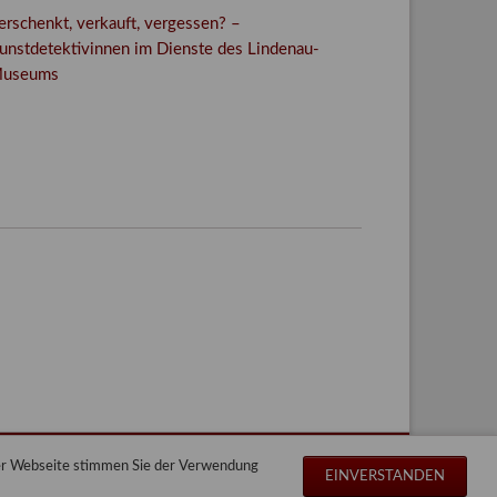
erschenkt, verkauft, vergessen? –
unstdetektivinnen im Dienste des Lindenau-
useums
Facebook
Twitter
E-mail
WhatsApp
der Webseite stimmen Sie der Verwendung
Navigation
Impressum
Datenschutz
Sitemap
EINVERSTANDEN
überspringen