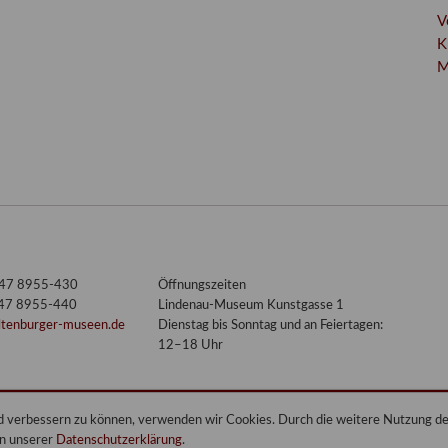
V
K
M
3447 8955-430
Öffnungszeiten
447 8955-440
Lindenau-Museum Kunstgasse 1
ltenburger-museen.de
Dienstag bis Sonntag und an Feiertagen:
12–18 Uhr
end verbessern zu können, verwenden wir Cookies. Durch die weitere Nutzung 
in unserer
Datenschutzerklärung
.