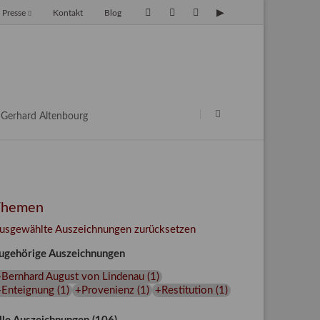
Presse
Kontakt
Blog
avigation
berspringen
Navigation
überspringen
Gerhard Altenbourg
Themen
usgewählte Auszeichnungen zurücksetzen
ugehörige Auszeichnungen
+Bernhard August von Lindenau
(
1
)
+Enteignung
(
1
)
+Provenienz
(
1
)
+Restitution
(
1
)