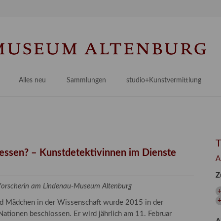
N
ü
Alles neu
Sammlungen
studio+Kunstvermittlung
 Museum
Planungsstände
Antikensammlungen
studio
Lindenau21PLUS
Frühe italienische Malerei
studioAngebote
Digitalisierung
bellissimo.digital
studioTeam
Provenienzforschung
Malerei 17.–19. Jh.
Angebote für Erwachsene
gessen? – Kunstdetektivinnen im Dienste
A
Kulturelle Vermittlung
Deutsche Malerei 20./21. Jh.
Angebote für Kitas
Z
Länderübergreifende kulturtouristische Ziele
 / Praxisprojekt
Grafische Sammlung
Angebote für Schulen
zforscherin am Lindenau-Museum Altenburg
nt
Kunstbibliothek
und Mädchen in der Wissenschaft wurde 2015 in der
onen
Restaurierung
ationen beschlossen. Er wird jährlich am 11. Februar