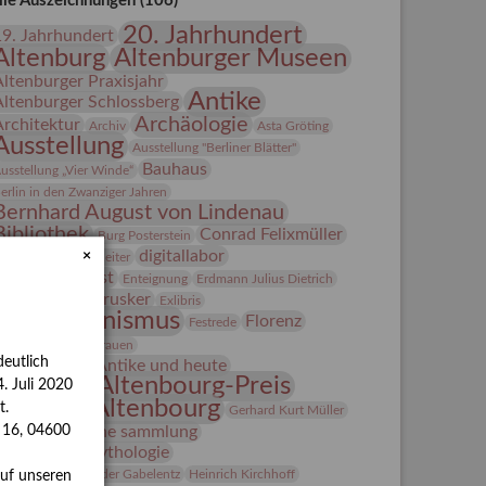
lle Auszeichnungen (106)
20. Jahrhundert
19. Jahrhundert
Altenburg
Altenburger Museen
Altenburger Praxisjahr
Antike
Altenburger Schlossberg
Archäologie
Architektur
Archiv
Asta Gröting
Ausstellung
Ausstellung "Berliner Blätter"
Bauhaus
usstellung „Vier Winde“
erlin in den Zwanziger Jahren
Bernhard August von Lindenau
Bibliothek
Conrad Felixmüller
Burg Posterstein
digitallabor
×
epot
Der Blaue Reiter
Entartete Kunst
Enteignung
Erdmann Julius Dietrich
estrusker
rlebnisportal
Exlibris
Expressionismus
Florenz
Festrede
Fotografie
frauen
eutlich
Frauen in der Antike und heute
Gerhard-Altenbourg-Preis
. Juli 2020
Gerhard Altenbourg
t.
Gerhard Kurt Müller
Grafik
grafische sammlung
s 16, 04600
griechische Mythologie
anns-Conon von der Gabelentz
Heinrich Kirchhoff
auf unseren