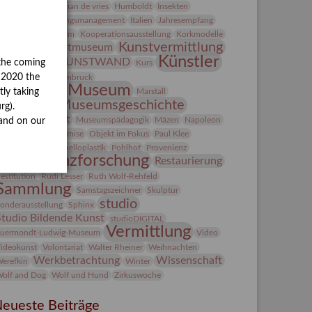
Heldinnen
herman de vries
Humboldt
Insekten
ntegriertes Schädlingsmanagement
Italien
Jahresempfang
ubiläum
Kolosseum
Kooperationsausstellung
Korkmodelle
Kunst
Kunstvermittlung
Kunstmuseum
Künstler
KUNSTWAND
the coming
unst von Kühl
Kurs
Künstlerin
y 2020 the
Lehmbruck
Lindenau-Museum
Marstall
tly taking
Museumsgeschichte
esseakademie
rg).
Museumsnacht
Museumspädagogik
Mäzen
Napoleon
and on our
Natur
Neue Remise
Objekt im Fokus
Paul Klee
eter Schnürpel
Phelloplastik
Pohlhof
Provenienz
Provenienzforschung
Restaurierung
estitution
Rudi Lesser
Ruth Wolf-Rehfeld
Sammlung
Samstagszeichner
Skulptur
studio
onderausstellung
Sphinx
Studio Bildende Kunst
studioDIGITAL
Vermittlung
uermondt-Ludwig-Museum
Video
ideokunst
Volontariat
Walter Rheiner
Weihnachten
Werkbetrachtung
Wissenschaft
erefkin
Winter
olf and Dog
Wolf und Hund
Zirkuswoche
eueste Beiträge