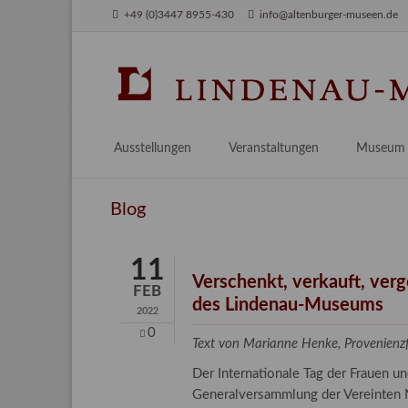
+49 (0)3447 8955-430
info@altenburger-museen.de
SUCHEN
Ausstellungen
Veranstaltungen
Museum
Vorschau
Über das
Blog
Aktuell
Aktuelles
Archiv
Besuch
11
Digitales
Verschenkt, verkauft, ver
FEB
des Lindenau-Museums
Team
2022
Praktikum
0
Text von Marianne Henke, Provenien
Engageme
Der Internationale Tag der Frauen 
Publikati
Generalversammlung der Vereinten N