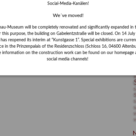
Social-Media-Kanälen!
I
J
We´ve moved!
nau-Museum will be completely renovated and significantly expanded in 
K
r this purpose, the building on Gabelentzstraße will be closed. On 14 Jul
s reopened its interim at “Kunstgasse 1”. Special exhibitions are curren
M
ce in the Prinzenpalais of the Residenzschloss (Schloss 16, 04600 Altenbu
e information on the construction work can be found on our homepage 
social media channels!
P
R
S
S
V
W
W
N