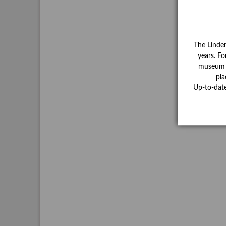
The Linde
years. Fo
museum ha
pla
Up-to-dat