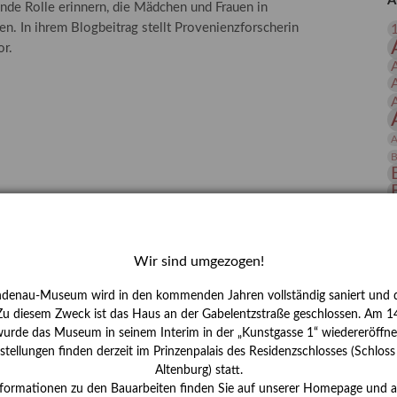
A
nde Rolle erinnern, die Mädchen und Frauen in
 Publikationen
Forschung
n. In ihrem Blogbeitrag stellt Provenienzforscherin
skataloge & Editionen
or.
erzeichnis
ten
r
A
ng
B
D
E
Wir sind umgezogen!
ndenau-Museum wird in den kommenden Jahren vollständig saniert und d
 Zu diesem Zweck ist das Haus an der Gabelentzstraße geschlossen. Am 14
urde das Museum in seinem Interim in der „Kunstgasse 1“ wiedereröffne
tellungen finden derzeit im Prinzenpalais des Residenzschlosses (Schlos
Altenburg) statt.
H
nformationen zu den Bauarbeiten finden Sie auf unserer Homepage und 