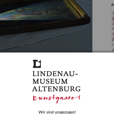
 Publikationen
Forschung
A
skataloge & Editionen
erzeichnis
ten
r
ng
A
B
gessen? – Kunstdetektivinnen im Dienste
D
E
zforscherin am Lindenau-Museum Altenburg
und Mädchen in der Wissenschaft wurde 2015 in der
ationen beschlossen. Er wird jährlich am 11. Februar
nde Rolle erinnern, die Mädchen und Frauen in
n. In ihrem Blogbeitrag stellt Provenienzforscherin
or.
Wir sind umgezogen!