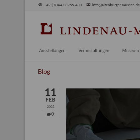
+49 (0)3447 8955-430
info@altenburger-museen.de
SUCHEN
Ausstellungen
Veranstaltungen
Museum
Vorschau
Über das
Blog
Aktuell
Aktuelles
Archiv
Besuch
11
Digitales
FEB
Team
2022
Praktikum
0
Engageme
Publikati