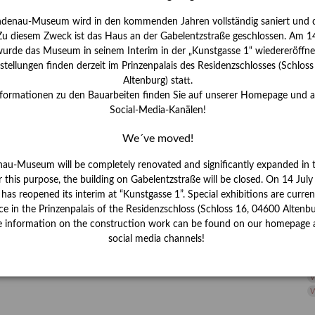
H
ndenau-Museum wird in den kommenden Jahren vollständig saniert und d
I
 Zu diesem Zweck ist das Haus an der Gabelentzstraße geschlossen. Am 14
J
urde das Museum in seinem Interim in der „Kunstgasse 1“ wiedereröffne
tellungen finden derzeit im Prinzenpalais des Residenzschlosses (Schlos
K
Altenburg) statt.
nformationen zu den Bauarbeiten finden Sie auf unserer Homepage und 
Social-Media-Kanälen!
M
We´ve moved!
P
nau-Museum will be completely renovated and significantly expanded in 
r this purpose, the building on Gabelentzstraße will be closed. On 14 Jul
R
s reopened its interim at “Kunstgasse 1”. Special exhibitions are curren
ce in the Prinzenpalais of the Residenzschloss (Schloss 16, 04600 Altenbu
S
e information on the construction work can be found on our homepage 
social media channels!
S
V
W
W