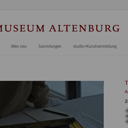
Na
üb
Alles neu
Sammlungen
studio+Kunstvermittlung
 Museum
Planungsstände
Antikensammlungen
studio
Lindenau21PLUS
Frühe italienische Malerei
studioAngebote
Digitalisierung
bellissimo.digital
studioTeam
Provenienzforschung
Malerei 17.–19. Jh.
Angebote für Erwachsene
A
Kulturelle Vermittlung
Deutsche Malerei 20./21. Jh.
Angebote für Kitas
Z
Länderübergreifende kulturtouristische Ziele
 / Praxisprojekt
Grafische Sammlung
Angebote für Schulen
nt
Kunstbibliothek
+
onen
Restaurierung