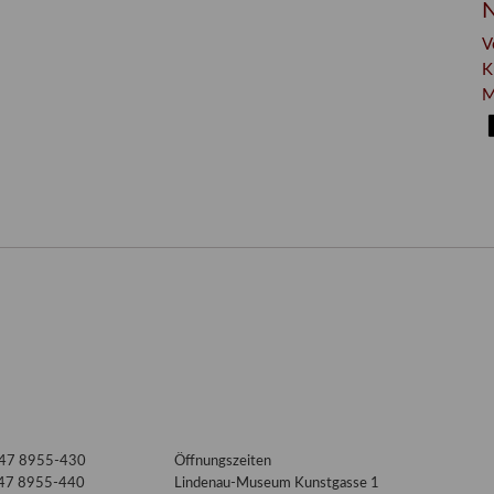
N
V
K
M
3447 8955-430
Öffnungszeiten
447 8955-440
Lindenau-Museum Kunstgasse 1