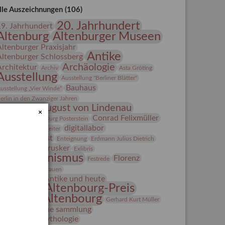
lle Auszeichnungen (106)
20. Jahrhundert
19. Jahrhundert
Altenburg
Altenburger Museen
Altenburger Praxisjahr
Antike
Altenburger Schlossberg
Archäologie
Architektur
Archiv
Asta Gröting
Ausstellung
Ausstellung "Berliner Blätter"
Bauhaus
usstellung „Vier Winde“
erlin in den Zwanziger Jahren
Bernhard August von Lindenau
×
Bibliothek
Conrad Felixmüller
Burg Posterstein
digitallabor
epot
Der Blaue Reiter
Entartete Kunst
Enteignung
Erdmann Julius Dietrich
estrusker
rlebnisportal
Exlibris
Expressionismus
Florenz
Festrede
Fotografie
frauen
Frauen in der Antike und heute
Gerhard-Altenbourg-Preis
Gerhard Altenbourg
Gerhard Kurt Müller
Grafik
grafische sammlung
griechische Mythologie