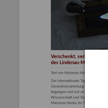
Aktuelle
Bestand
Gesamtv
Grußkar
Kalende
Bestellu
Verschenkt, verkauft, ver
des Lindenau-Museums
Text von Marianne Henke, Provenien
Der Internationale Tag der Frauen 
Generalversammlung der Vereinten N
begangen und soll an die entscheide
Wissenschaft und Technologie spiele
Marianne Henke ihr Tätigkeitsfeld v