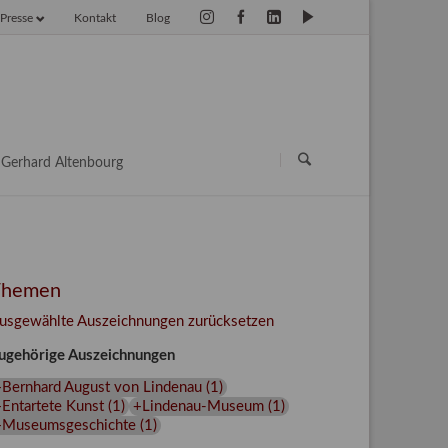
Presse
Kontakt
Blog
vigation
erspringen
Navigation
überspringen
Gerhard Altenbourg
Themen
usgewählte Auszeichnungen zurücksetzen
ugehörige Auszeichnungen
+Bernhard August von Lindenau
(
1
)
Entartete Kunst
(
1
)
+Lindenau-Museum
(
1
)
+Museumsgeschichte
(
1
)