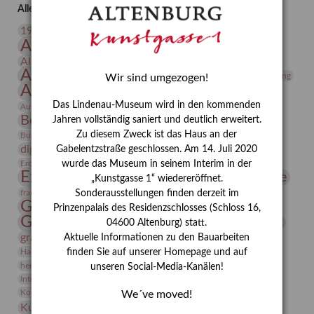
von
Alle Auszeichnungen (106)
Vincent
20. Jahrhundert
19. Jahrhundert
Rudolf
Altenburg
Altenburger Museen
Altenburger Praxisjahr
Altenburger Schlossberg
Antike
Archäologie
Architektur
Archiv
Asta Gröting
Wir sind umgezogen!
Ausstellung
Ausstellung "Berliner Blätter"
Das Lindenau-Museum wird in den kommenden
Bauhaus
Ausstellung „Vier Winde“
Berlin in den Zwanziger Jahren
Bernhard August von Lindenau
Bibliothek
Jahren vollständig saniert und deutlich erweitert.
Conrad Felixmüller
Zu diesem Zweck ist das Haus an der
Burg Posterstein
Depot
Der Blaue Reiter
digitallabor
Entartete Kunst
Gabelentzstraße geschlossen. Am 14. Juli 2020
Enteignung
estrusker
Erdmann Julius Dietrich
Erlebnisportal
Exlibris
wurde das Museum in seinem Interim in der
Expressionismus
Fotografie
Florenz
Festrede
„Kunstgasse 1“ wiedereröffnet.
Frauen in der Antike und heute
frauen
Sonderausstellungen finden derzeit im
Gerhard-Altenbourg-Preis
Prinzenpalais des Residenzschlosses (Schloss 16,
Gerhard Altenbourg
Grafik
Gerhard Kurt Müller
04600 Altenburg) statt.
grafische sammlung
griechische Mythologie
Aktuelle Informationen zu den Bauarbeiten
Heldinnen
Hanns-Conon von der Gabelentz
Heinrich Kirchhoff
finden Sie auf unserer Homepage und auf
herman de vries
Humboldt
Insekten
unseren Social-Media-Kanälen!
Integriertes Schädlingsmanagement
Italien
Jahresempfang
Jubiläum
Kunst
Kolosseum
Kooperationsausstellung
Korkmodelle
We´ve moved!
Kunstvermittlung
Kunstmuseum
Kunst von Kühl