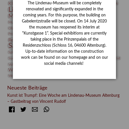
Künstler
The Lindenau-Museum will be completely
KUNSTWAND
Künstlerin
Kurs
Lehmbruck
Lindenau-Museum
renovated and significantly expanded in the
Marstall
Messeakademie
coming years. For this purpose, the building on
Museumsgeschichte
Museumsnacht
Gabelentzstraße will be closed. On 14 July 2020
Natur
Museumspädagogik
Mäzen
Napoleon
Neue Remise
the museum has reopened its interim at
Objekt im Fokus
Paul Klee
Peter Schnürpel
Phelloplastik
Pohlhof
Provenienzforschung
“Kunstgasse 1”. Special exhibitions are currently
Provenienz
taking place in the Prinzenpalais of the
Restaurierung
Restitution
Rudi Lesser
Ruth Wolf-Rehfeld
Sammlung
Residenzschloss (Schloss 16, 04600 Altenburg).
Samstagszeichner
Skulptur
Sonderausstellung
studio
Up-to-date information on the construction
Studio Bildende Kunst
Sphinx
studioDIGITAL
Vermittlung
work can be found on our homepage and on our
Suermondt-Ludwig-Museum
Video
Videokunst
social media channels!
Volontariat
Walter Rheiner
Weihnachten
Werefkin
Werkbetrachtung
Wissenschaft
Winter
Wolf and Dog
Wolf und Hund
Zirkuswoche
Neueste Beiträge
Kunst ist Trumpf: Eine Woche am Lindenau-Museum Altenburg
– Gastbeitrag von Vincent Rudolf
Facebook
Twitter
E-mail
WhatsApp