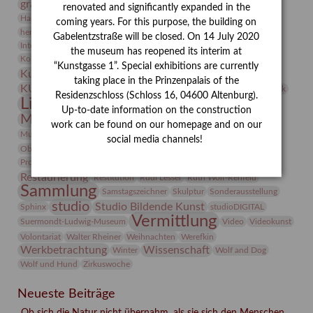
grafische sammlung
griechische Mythologie
renovated and significantly expanded in the
Heldinnen
Hanns-Conon von der Gabelentz
Heinrich Kirchhoff
coming years. For this purpose, the building on
herman de vries
Humboldt
Insekten
Gabelentzstraße will be closed. On 14 July 2020
Integriertes Schädlingsmanagement
Italien
Jahresempfang
Jubiläum
the museum has reopened its interim at
Kunst
Kolosseum
Kooperationsausstellung
Korkmodelle
“Kunstgasse 1”. Special exhibitions are currently
Kunstvermittlung
Kunstmuseum
Kunst von Kühl
taking place in the Prinzenpalais of the
Künstler
KUNSTWAND
Künstlerin
Kurs
Lehmbruck
Residenzschloss (Schloss 16, 04600 Altenburg).
Lindenau-Museum
Marstall
Messeakademie
Up-to-date information on the construction
Museumsgeschichte
Museumsnacht
work can be found on our homepage and on our
Natur
Museumspädagogik
Mäzen
Napoleon
Neue Remise
social media channels!
Objekt im Fokus
Paul Klee
Peter Schnürpel
Phelloplastik
Pohlhof
Provenienzforschung
Provenienz
Restaurierung
Restitution
Rudi Lesser
Ruth Wolf-Rehfeld
Sammlung
Samstagszeichner
Skulptur
Sonderausstellung
studio
Studio Bildende Kunst
Sphinx
studioDIGITAL
Vermittlung
Suermondt-Ludwig-Museum
Video
Videokunst
Volontariat
Walter Rheiner
Weihnachten
Werefkin
Werkbetrachtung
Wissenschaft
Winter
Wolf and Dog
Wolf und Hund
Zirkuswoche
Neueste Beiträge
„Ob sich die Natur nicht übernahm, als sie sich den Menschen