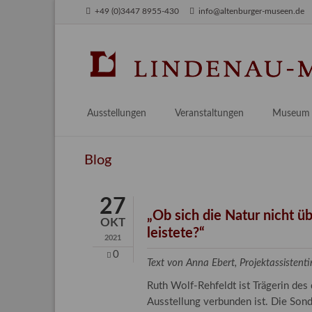
+49 (0)3447 8955-430
info@altenburger-museen.de
SUCHEN
Ausstellungen
Veranstaltungen
Museum
Vorschau
Über das
Blog
Aktuell
Aktuelles
Archiv
Besuch
27
Digitales
„Ob sich die Natur nicht ü
OKT
leistete?“
Team
2021
Praktikum
0
Text von Anna Ebert, Projektassistent
Engageme
Ruth Wolf-Rehfeldt ist Trägerin des
Publikati
Ausstellung verbunden ist. Die So