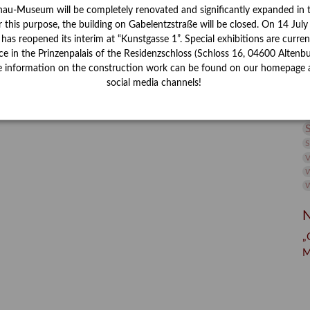
nau-Museum will be completely renovated and significantly expanded in 
M
r this purpose, the building on Gabelentzstraße will be closed. On 14 Jul
s reopened its interim at “Kunstgasse 1”. Special exhibitions are curren
ce in the Prinzenpalais of the Residenzschloss (Schloss 16, 04600 Altenbu
P
e information on the construction work can be found on our homepage 
social media channels!
R
S
S
V
W
W
N
„
M