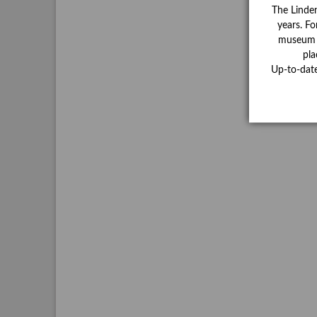
The Linde
years. Fo
museum ha
pla
Up-to-dat