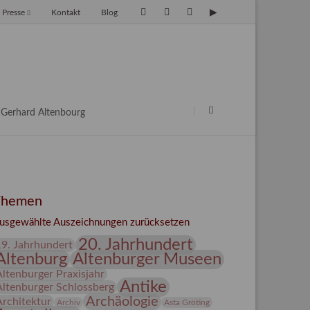
Presse
Kontakt
Blog
avigation
berspringen
Navigation
überspringen
Gerhard Altenbourg
Themen
usgewählte Auszeichnungen zurücksetzen
20. Jahrhundert
19. Jahrhundert
Altenburg
Altenburger Museen
Altenburger Praxisjahr
Antike
Altenburger Schlossberg
Archäologie
Architektur
Archiv
Asta Gröting