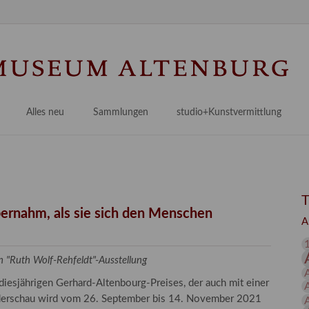
N
ü
Alles neu
Sammlungen
studio+Kunstvermittlung
 Museum
Planungsstände
Antikensammlungen
studio
Lindenau21PLUS
Frühe italienische Malerei
studioAngebote
Digitalisierung
bellissimo.digital
studioTeam
Provenienzforschung
Malerei 17.–19. Jh.
Angebote für Erwachsene
bernahm, als sie sich den Menschen
A
Kulturelle Vermittlung
Deutsche Malerei 20./21. Jh.
Angebote für Kitas
Länderübergreifende kulturtouristische Ziele
 / Praxisprojekt
Grafische Sammlung
Angebote für Schulen
in "Ruth Wolf-Rehfeldt"-Ausstellung
nt
Kunstbibliothek
 diesjährigen Gerhard-Altenbourg-Preises, der auch mit einer
onen
Restaurierung
nderschau wird vom 26. September bis 14. November 2021