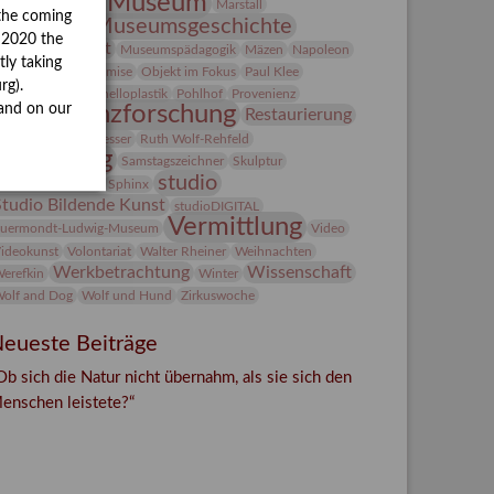
Lindenau-Museum
Marstall
the coming
Museumsgeschichte
esseakademie
y 2020 the
Museumsnacht
Museumspädagogik
Mäzen
Napoleon
tly taking
Natur
Neue Remise
Objekt im Fokus
Paul Klee
rg).
eter Schnürpel
Phelloplastik
Pohlhof
Provenienz
Provenienzforschung
and on our
Restaurierung
estitution
Rudi Lesser
Ruth Wolf-Rehfeld
Sammlung
Samstagszeichner
Skulptur
studio
onderausstellung
Sphinx
Studio Bildende Kunst
studioDIGITAL
Vermittlung
uermondt-Ludwig-Museum
Video
ideokunst
Volontariat
Walter Rheiner
Weihnachten
Werkbetrachtung
Wissenschaft
erefkin
Winter
olf and Dog
Wolf und Hund
Zirkuswoche
eueste Beiträge
Ob sich die Natur nicht übernahm, als sie sich den
enschen leistete?“
Facebook
Twitter
E-mail
WhatsApp