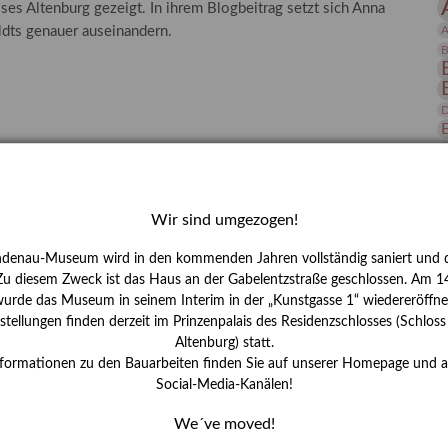
ses Altenburg gezeigt. In ihrem Blogbeitrag setzt sich Anna
 Publikationen
Forschung
A
ldts genauer auseinandern.
skataloge & Editionen
B
erzeichnis
D
ten
r
E
ng
Wir sind umgezogen!
ndenau-Museum wird in den kommenden Jahren vollständig saniert und d
 Zu diesem Zweck ist das Haus an der Gabelentzstraße geschlossen. Am 14
urde das Museum in seinem Interim in der „Kunstgasse 1“ wiedereröffne
H
tellungen finden derzeit im Prinzenpalais des Residenzschlosses (Schlos
Altenburg) statt.
I
nformationen zu den Bauarbeiten finden Sie auf unserer Homepage und 
J
Social-Media-Kanälen!
K
We´ve moved!