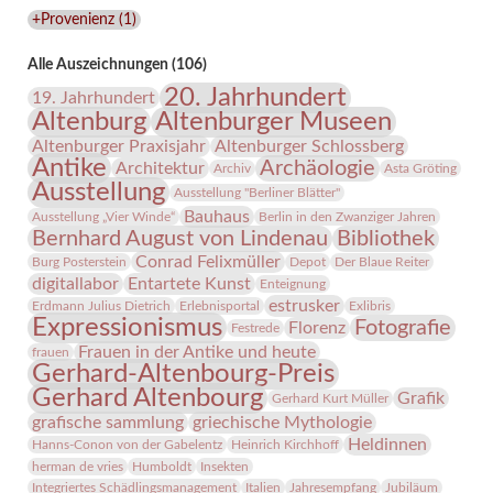
Lindenau-
+Provenienz
(
1
)
Museums
Alle Auszeichnungen (106)
20. Jahrhundert
19. Jahrhundert
Altenburg
Altenburger Museen
Altenburger Praxisjahr
Altenburger Schlossberg
Antike
Archäologie
Architektur
Archiv
Asta Gröting
Ausstellung
Ausstellung "Berliner Blätter"
Bauhaus
Ausstellung „Vier Winde“
Berlin in den Zwanziger Jahren
Bernhard August von Lindenau
Bibliothek
Conrad Felixmüller
Burg Posterstein
Depot
Der Blaue Reiter
digitallabor
Entartete Kunst
Enteignung
estrusker
Erdmann Julius Dietrich
Erlebnisportal
Exlibris
Expressionismus
Fotografie
Florenz
Festrede
Frauen in der Antike und heute
frauen
Gerhard-Altenbourg-Preis
Gerhard Altenbourg
Grafik
Gerhard Kurt Müller
grafische sammlung
griechische Mythologie
Heldinnen
Hanns-Conon von der Gabelentz
Heinrich Kirchhoff
herman de vries
Humboldt
Insekten
Integriertes Schädlingsmanagement
Italien
Jahresempfang
Jubiläum