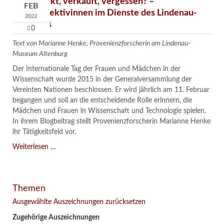
Verschenkt, verkauft, vergessen? –
FEB
Kunstdetektivinnen im Dienste des Lindenau-
2022
Museums
0
Text von Marianne Henke, Provenienzforscherin am Lindenau-
Museum Altenburg
Der Internationale Tag der Frauen und Mädchen in der
Wissenschaft wurde 2015 in der Generalversammlung der
Vereinten Nationen beschlossen. Er wird jährlich am 11. Februar
begangen und soll an die entscheidende Rolle erinnern, die
Mädchen und Frauen in Wissenschaft und Technologie spielen.
In ihrem Blogbeitrag stellt Provenienzforscherin Marianne Henke
ihr Tätigkeitsfeld vor.
Verschenkt,
Weiterlesen …
verkauft,
vergessen?
–
Themen
Kunstdetektivinnen
im
Ausgewählte Auszeichnungen zurücksetzen
Dienste
Zugehörige Auszeichnungen
des