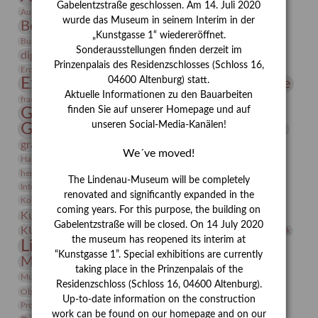
Gabelentzstraße geschlossen. Am 14. Juli 2020
Bauhaus
Ausstellung „Vier Winde“
Berlin in den Zwanziger Jahren
wurde das Museum in seinem Interim in der
Bernhard August von Lindenau
Bibliothek
„Kunstgasse 1“ wiedereröffnet.
Conrad Felixmüller
Burg Posterstein
Depot
Der Blaue Reiter
Sonderausstellungen finden derzeit im
digitallabor
Entartete Kunst
Enteignung
Prinzenpalais des Residenzschlosses (Schloss 16,
estrusker
Erdmann Julius Dietrich
Erlebnisportal
Exlibris
Expressionismus
04600 Altenburg) statt.
Fotografie
Florenz
Festrede
Aktuelle Informationen zu den Bauarbeiten
Frauen in der Antike und heute
frauen
Gerhard-Altenbourg-Preis
finden Sie auf unserer Homepage und auf
unseren Social-Media-Kanälen!
Gerhard Altenbourg
Grafik
Gerhard Kurt Müller
grafische sammlung
griechische Mythologie
We´ve moved!
Heldinnen
Hanns-Conon von der Gabelentz
Heinrich Kirchhoff
herman de vries
Humboldt
Insekten
The Lindenau-Museum will be completely
Integriertes Schädlingsmanagement
Italien
Jahresempfang
Jubiläum
renovated and significantly expanded in the
Kunst
Kolosseum
Kooperationsausstellung
Korkmodelle
coming years. For this purpose, the building on
Kunstvermittlung
Kunstmuseum
Kunst von Kühl
Gabelentzstraße will be closed. On 14 July 2020
Künstler
KUNSTWAND
Künstlerin
Kurs
Lehmbruck
the museum has reopened its interim at
Lindenau-Museum
Marstall
Messeakademie
“Kunstgasse 1”. Special exhibitions are currently
Museumsgeschichte
Museumsnacht
taking place in the Prinzenpalais of the
Natur
Museumspädagogik
Mäzen
Napoleon
Neue Remise
Residenzschloss (Schloss 16, 04600 Altenburg).
Objekt im Fokus
Paul Klee
Peter Schnürpel
Phelloplastik
Pohlhof
Up-to-date information on the construction
Provenienzforschung
Provenienz
work can be found on our homepage and on our