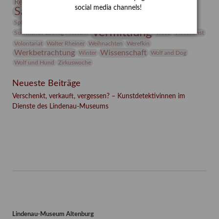
Restaurierung
Restitution
Rudi Lesser
Ruth Wolf-Rehfeld
social media channels!
Sammlung
Samstagszeichner
Skulptur
Sonderausstellung
studio
Studio Bildende Kunst
Sphinx
studioDIGITAL
Vermittlung
Suermondt-Ludwig-Museum
Video
Videokunst
Volontariat
Walter Rheiner
Weihnachten
Werefkin
Werkbetrachtung
Wissenschaft
Winter
Wolf and Dog
Wolf und Hund
Zirkuswoche
Neueste Beiträge
Verschenkt, verkauft, vergessen? – Kunstdetektivinnen im
Dienste des Lindenau-Museums
Facebook
Twitter
E-mail
WhatsApp
Lindenau-Museum Altenburg