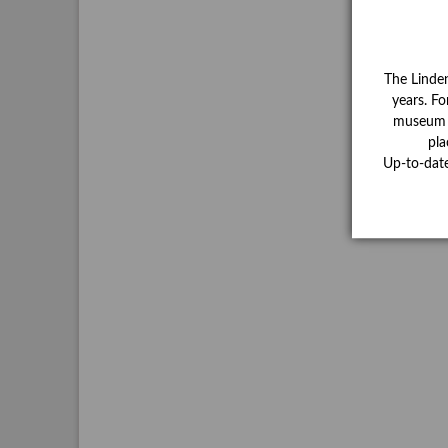
The Linde
years. Fo
museum ha
pla
Up-to-dat