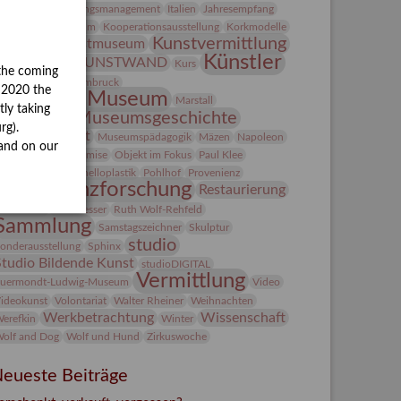
ntegriertes Schädlingsmanagement
Italien
Jahresempfang
ubiläum
Kolosseum
Kooperationsausstellung
Korkmodelle
Kunst
Kunstvermittlung
Kunstmuseum
Künstler
KUNSTWAND
unst von Kühl
Kurs
the coming
Künstlerin
Lehmbruck
y 2020 the
Lindenau-Museum
Marstall
tly taking
Museumsgeschichte
esseakademie
rg).
Museumsnacht
Museumspädagogik
Mäzen
Napoleon
and on our
Natur
Neue Remise
Objekt im Fokus
Paul Klee
eter Schnürpel
Phelloplastik
Pohlhof
Provenienz
Provenienzforschung
Restaurierung
estitution
Rudi Lesser
Ruth Wolf-Rehfeld
Sammlung
Samstagszeichner
Skulptur
studio
onderausstellung
Sphinx
Studio Bildende Kunst
studioDIGITAL
Vermittlung
uermondt-Ludwig-Museum
Video
ideokunst
Volontariat
Walter Rheiner
Weihnachten
Werkbetrachtung
Wissenschaft
erefkin
Winter
olf and Dog
Wolf und Hund
Zirkuswoche
eueste Beiträge