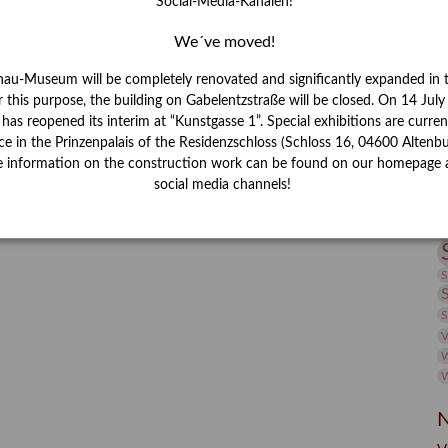
Social-Media-Kanälen!
I
J
We´ve moved!
K
nau-Museum will be completely renovated and significantly expanded in 
r this purpose, the building on Gabelentzstraße will be closed. On 14 Jul
s reopened its interim at “Kunstgasse 1”. Special exhibitions are curren
M
ce in the Prinzenpalais of the Residenzschloss (Schloss 16, 04600 Altenbu
e information on the construction work can be found on our homepage 
social media channels!
P
R
S
S
V
W
W
N