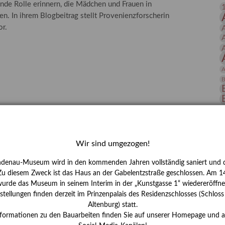
nde Rolle erinnern, die Mädchen und Frauen in
 Publikationen
Forschung
n. In ihrem Blogbeitrag stellt Provenienzforscherin
skataloge & Editionen
or.
erzeichnis
ten
A
r
B
ng
D
E
Wir sind umgezogen!
ndenau-Museum wird in den kommenden Jahren vollständig saniert und d
 Zu diesem Zweck ist das Haus an der Gabelentzstraße geschlossen. Am 14
urde das Museum in seinem Interim in der „Kunstgasse 1“ wiedereröffne
tellungen finden derzeit im Prinzenpalais des Residenzschlosses (Schlos
Altenburg) statt.
H
nformationen zu den Bauarbeiten finden Sie auf unserer Homepage und 