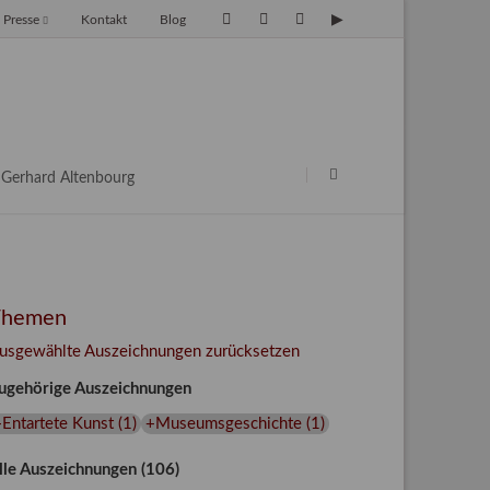
Presse
Kontakt
Blog
avigation
berspringen
Navigation
überspringen
Gerhard Altenbourg
Themen
usgewählte Auszeichnungen zurücksetzen
ugehörige Auszeichnungen
Entartete Kunst
(
1
)
+Museumsgeschichte
(
1
)
lle Auszeichnungen (106)