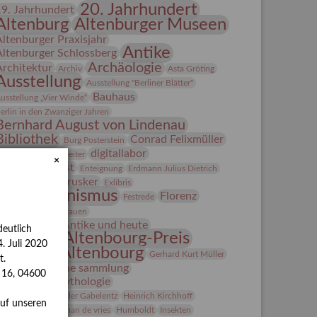
20. Jahrhundert
19. Jahrhundert
Altenburg
Altenburger Museen
Altenburger Praxisjahr
Antike
Altenburger Schlossberg
Archäologie
Architektur
Archiv
Asta Gröting
Ausstellung
Ausstellung "Berliner Blätter"
Bauhaus
usstellung „Vier Winde“
erlin in den Zwanziger Jahren
Bernhard August von Lindenau
Bibliothek
Conrad Felixmüller
Burg Posterstein
digitallabor
epot
Der Blaue Reiter
×
Entartete Kunst
Enteignung
Erdmann Julius Dietrich
estrusker
rlebnisportal
Exlibris
Expressionismus
Florenz
Festrede
Fotografie
frauen
Frauen in der Antike und heute
eutlich
Gerhard-Altenbourg-Preis
. Juli 2020
Gerhard Altenbourg
Gerhard Kurt Müller
t.
Grafik
grafische sammlung
s 16, 04600
griechische Mythologie
anns-Conon von der Gabelentz
Heinrich Kirchhoff
auf unseren
Heldinnen
herman de vries
Humboldt
Insekten