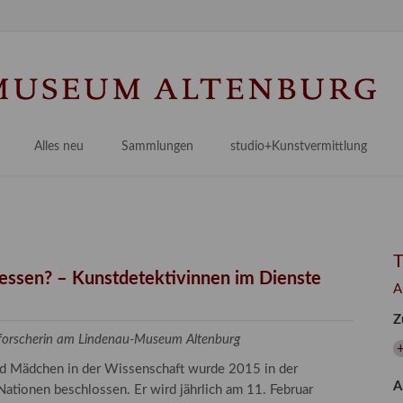
N
ü
Alles neu
Sammlungen
studio+Kunstvermittlung
 Museum
Planungsstände
Antikensammlungen
studio
Lindenau21PLUS
Frühe italienische Malerei
studioAngebote
Digitalisierung
bellissimo.digital
studioTeam
Provenienzforschung
Malerei 17.–19. Jh.
Angebote für Erwachsene
gessen? – Kunstdetektivinnen im Dienste
A
Kulturelle Vermittlung
Deutsche Malerei 20./21. Jh.
Angebote für Kitas
Z
Länderübergreifende kulturtouristische Ziele
 / Praxisprojekt
Grafische Sammlung
Angebote für Schulen
zforscherin am Lindenau-Museum Altenburg
+
nt
Kunstbibliothek
und Mädchen in der Wissenschaft wurde 2015 in der
A
onen
Restaurierung
ationen beschlossen. Er wird jährlich am 11. Februar