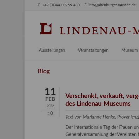
+49 (0)3447 8955-430
info@altenburger-museen.de
SUCHEN
Ausstellungen
Veranstaltungen
Museum
Vorschau
Über das
Blog
Aktuell
Aktuelles
Archiv
Besuch
11
Digitales
Verschenkt, verkauft, ver
FEB
des Lindenau-Museums
Team
2022
Praktikum
0
Text von Marianne Henke, Provenien
Engageme
Der Internationale Tag der Frauen 
Publikati
Generalversammlung der Vereinten N