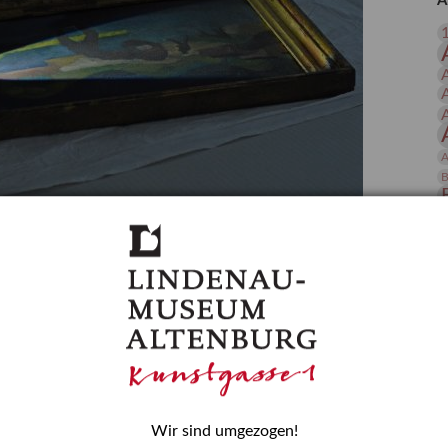
A
 Publikationen
Forschung
skataloge & Editionen
erzeichnis
ten
r
A
ng
B
gessen? – Kunstdetektivinnen im Dienste
D
E
zforscherin am Lindenau-Museum Altenburg
und Mädchen in der Wissenschaft wurde 2015 in der
ationen beschlossen. Er wird jährlich am 11. Februar
nde Rolle erinnern, die Mädchen und Frauen in
n. In ihrem Blogbeitrag stellt Provenienzforscherin
or.
Wir sind umgezogen!
H