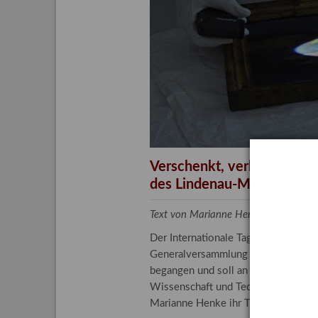
Aktuelle
Bestand
Gesamtv
Grußkar
Kalende
Bestellu
Verschenkt, verkauft, ver
des Lindenau-Museums
Text von Marianne Henke, Provenien
Der Internationale Tag der Frauen 
Generalversammlung der Vereinten N
begangen und soll an die entscheide
Wissenschaft und Technologie spiele
Marianne Henke ihr Tätigkeitsfeld v