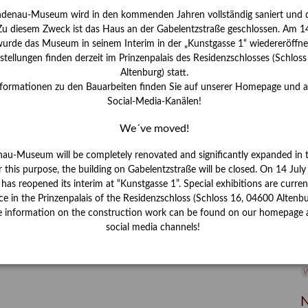
ndenau-Museum wird in den kommenden Jahren vollständig saniert und d
I
 Zu diesem Zweck ist das Haus an der Gabelentzstraße geschlossen. Am 14
J
urde das Museum in seinem Interim in der „Kunstgasse 1“ wiedereröffne
tellungen finden derzeit im Prinzenpalais des Residenzschlosses (Schlos
K
Altenburg) statt.
nformationen zu den Bauarbeiten finden Sie auf unserer Homepage und 
Social-Media-Kanälen!
M
We´ve moved!
P
nau-Museum will be completely renovated and significantly expanded in 
r this purpose, the building on Gabelentzstraße will be closed. On 14 Jul
R
s reopened its interim at “Kunstgasse 1”. Special exhibitions are curren
ce in the Prinzenpalais of the Residenzschloss (Schloss 16, 04600 Altenbu
S
e information on the construction work can be found on our homepage 
social media channels!
S
V
W
W
N