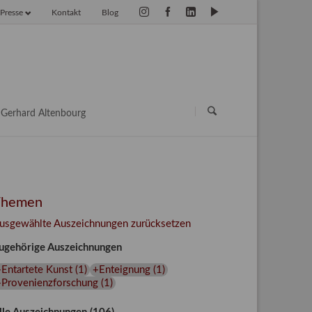
Presse
Kontakt
Blog
vigation
erspringen
Navigation
überspringen
Gerhard Altenbourg
Themen
usgewählte Auszeichnungen zurücksetzen
ugehörige Auszeichnungen
Entartete Kunst
(
1
)
+Enteignung
(
1
)
+Provenienzforschung
(
1
)