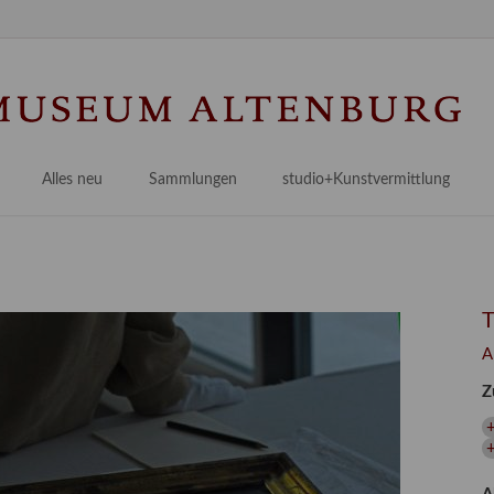
Na
üb
Alles neu
Sammlungen
studio+Kunstvermittlung
 Museum
Planungsstände
Antikensammlungen
studio
Lindenau21PLUS
Frühe italienische Malerei
studioAngebote
Digitalisierung
bellissimo.digital
studioTeam
Provenienzforschung
Malerei 17.–19. Jh.
Angebote für Erwachsene
A
Kulturelle Vermittlung
Deutsche Malerei 20./21. Jh.
Angebote für Kitas
Z
Länderübergreifende kulturtouristische Ziele
 / Praxisprojekt
Grafische Sammlung
Angebote für Schulen
+
nt
Kunstbibliothek
onen
Restaurierung