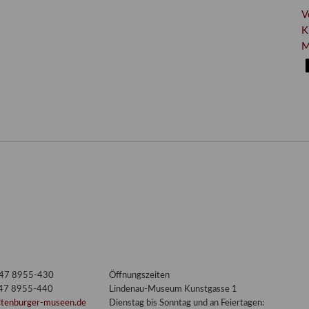
V
K
M
3447 8955-430
Öffnungszeiten
447 8955-440
Lindenau-Museum Kunstgasse 1
ltenburger-museen.de
Dienstag bis Sonntag und an Feiertagen: