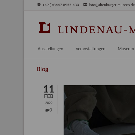
+49 (0)3447 8955-430
info@altenburger-museen.de
SUCHEN
Ausstellungen
Veranstaltungen
Museum
Vorschau
Über das
Blog
Aktuell
Aktuelles
Archiv
Besuch
11
Digitales
FEB
Team
2022
Praktikum
0
Engageme
Publikati