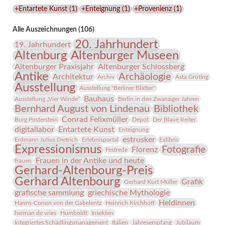
Lindenau-
+Entartete Kunst
(
1
)
+Enteignung
(
1
)
+Provenienz
(
1
)
Museums
Alle Auszeichnungen (106)
20. Jahrhundert
19. Jahrhundert
Altenburg
Altenburger Museen
Altenburger Praxisjahr
Altenburger Schlossberg
Antike
Archäologie
Architektur
Archiv
Asta Gröting
Ausstellung
Ausstellung "Berliner Blätter"
Bauhaus
Ausstellung „Vier Winde“
Berlin in den Zwanziger Jahren
Bernhard August von Lindenau
Bibliothek
Conrad Felixmüller
Burg Posterstein
Depot
Der Blaue Reiter
digitallabor
Entartete Kunst
Enteignung
estrusker
Erdmann Julius Dietrich
Erlebnisportal
Exlibris
Expressionismus
Fotografie
Florenz
Festrede
Frauen in der Antike und heute
frauen
Gerhard-Altenbourg-Preis
Gerhard Altenbourg
Grafik
Gerhard Kurt Müller
grafische sammlung
griechische Mythologie
Heldinnen
Hanns-Conon von der Gabelentz
Heinrich Kirchhoff
herman de vries
Humboldt
Insekten
Integriertes Schädlingsmanagement
Italien
Jahresempfang
Jubiläum