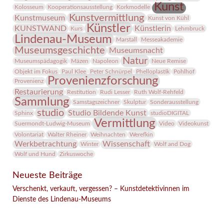
Kunst
Kolosseum
Kooperationsausstellung
Korkmodelle
Kunstvermittlung
Kunstmuseum
Kunst von Kühl
Künstler
KUNSTWAND
Künstlerin
Kurs
Lehmbruck
Lindenau-Museum
Marstall
Messeakademie
Museumsgeschichte
Museumsnacht
Natur
Museumspädagogik
Mäzen
Napoleon
Neue Remise
Objekt im Fokus
Paul Klee
Peter Schnürpel
Phelloplastik
Pohlhof
Provenienzforschung
Provenienz
Restaurierung
Restitution
Rudi Lesser
Ruth Wolf-Rehfeld
Sammlung
Samstagszeichner
Skulptur
Sonderausstellung
studio
Studio Bildende Kunst
Sphinx
studioDIGITAL
Vermittlung
Suermondt-Ludwig-Museum
Video
Videokunst
Volontariat
Walter Rheiner
Weihnachten
Werefkin
Werkbetrachtung
Wissenschaft
Winter
Wolf and Dog
Wolf und Hund
Zirkuswoche
Neueste Beiträge
Verschenkt, verkauft, vergessen? – Kunstdetektivinnen im
Dienste des Lindenau-Museums
Facebook
Twitter
E-mail
WhatsApp