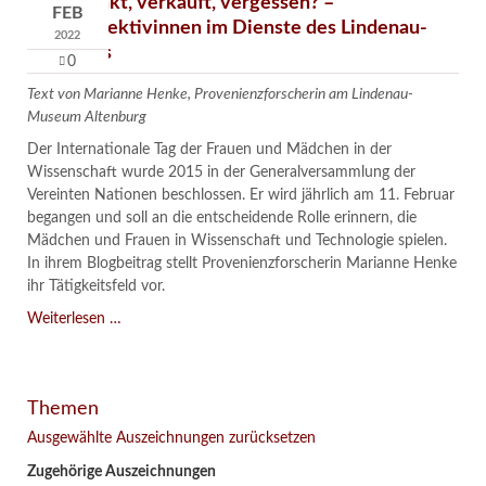
Verschenkt, verkauft, vergessen? –
FEB
Kunstdetektivinnen im Dienste des Lindenau-
2022
Museums
0
Text von Marianne Henke, Provenienzforscherin am Lindenau-
Museum Altenburg
Der Internationale Tag der Frauen und Mädchen in der
Wissenschaft wurde 2015 in der Generalversammlung der
Vereinten Nationen beschlossen. Er wird jährlich am 11. Februar
begangen und soll an die entscheidende Rolle erinnern, die
Mädchen und Frauen in Wissenschaft und Technologie spielen.
In ihrem Blogbeitrag stellt Provenienzforscherin Marianne Henke
ihr Tätigkeitsfeld vor.
Verschenkt,
Weiterlesen …
verkauft,
vergessen?
–
Themen
Kunstdetektivinnen
im
Ausgewählte Auszeichnungen zurücksetzen
Dienste
Zugehörige Auszeichnungen
des