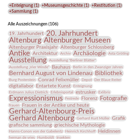
Lindenau-
+Enteignung
(
1
)
+Museumsgeschichte
(
1
)
+Restitution
(
1
)
Museums
+Sammlung
(
1
)
Alle Auszeichnungen (106)
20. Jahrhundert
19. Jahrhundert
Altenburg
Altenburger Museen
Altenburger Praxisjahr
Altenburger Schlossberg
Antike
Archäologie
Architektur
Archiv
Asta Gröting
Ausstellung
Ausstellung "Berliner Blätter"
Bauhaus
Ausstellung „Vier Winde“
Berlin in den Zwanziger Jahren
Bernhard August von Lindenau
Bibliothek
Conrad Felixmüller
Burg Posterstein
Depot
Der Blaue Reiter
digitallabor
Entartete Kunst
Enteignung
estrusker
Erdmann Julius Dietrich
Erlebnisportal
Exlibris
Expressionismus
Fotografie
Florenz
Festrede
Frauen in der Antike und heute
frauen
Gerhard-Altenbourg-Preis
Gerhard Altenbourg
Grafik
Gerhard Kurt Müller
grafische sammlung
griechische Mythologie
Heldinnen
Hanns-Conon von der Gabelentz
Heinrich Kirchhoff
herman de vries
Humboldt
Insekten