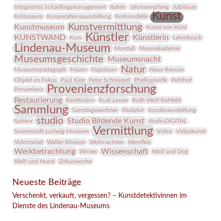
Integriertes Schädlingsmanagement
Italien
Jahresempfang
Jubiläum
Kunst
Kolosseum
Kooperationsausstellung
Korkmodelle
Kunstvermittlung
Kunstmuseum
Kunst von Kühl
Künstler
KUNSTWAND
Künstlerin
Kurs
Lehmbruck
Lindenau-Museum
Marstall
Messeakademie
Museumsgeschichte
Museumsnacht
Natur
Museumspädagogik
Mäzen
Napoleon
Neue Remise
Objekt im Fokus
Paul Klee
Peter Schnürpel
Phelloplastik
Pohlhof
Provenienzforschung
Provenienz
Restaurierung
Restitution
Rudi Lesser
Ruth Wolf-Rehfeld
Sammlung
Samstagszeichner
Skulptur
Sonderausstellung
studio
Studio Bildende Kunst
Sphinx
studioDIGITAL
Vermittlung
Suermondt-Ludwig-Museum
Video
Videokunst
Volontariat
Walter Rheiner
Weihnachten
Werefkin
Werkbetrachtung
Wissenschaft
Winter
Wolf and Dog
Wolf und Hund
Zirkuswoche
Neueste Beiträge
Verschenkt, verkauft, vergessen? – Kunstdetektivinnen im
Dienste des Lindenau-Museums
Facebook
Twitter
E-mail
WhatsApp