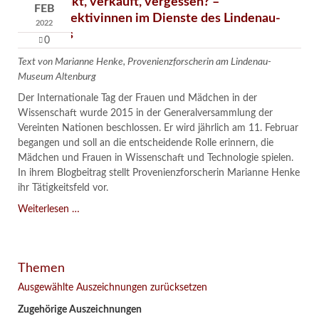
Verschenkt, verkauft, vergessen? –
FEB
Kunstdetektivinnen im Dienste des Lindenau-
2022
Museums
0
Text von Marianne Henke, Provenienzforscherin am Lindenau-
Museum Altenburg
Der Internationale Tag der Frauen und Mädchen in der
Wissenschaft wurde 2015 in der Generalversammlung der
Vereinten Nationen beschlossen. Er wird jährlich am 11. Februar
begangen und soll an die entscheidende Rolle erinnern, die
Mädchen und Frauen in Wissenschaft und Technologie spielen.
In ihrem Blogbeitrag stellt Provenienzforscherin Marianne Henke
ihr Tätigkeitsfeld vor.
Verschenkt,
Weiterlesen …
verkauft,
vergessen?
–
Themen
Kunstdetektivinnen
im
Ausgewählte Auszeichnungen zurücksetzen
Dienste
Zugehörige Auszeichnungen
des