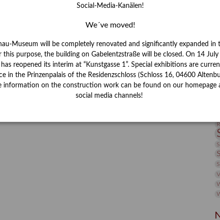
Social-Media-Kanälen!
I
J
We´ve moved!
nau-Museum will be completely renovated and significantly expanded in 
K
r this purpose, the building on Gabelentzstraße will be closed. On 14 Jul
s reopened its interim at “Kunstgasse 1”. Special exhibitions are curren
M
ce in the Prinzenpalais of the Residenzschloss (Schloss 16, 04600 Altenbu
e information on the construction work can be found on our homepage 
social media channels!
P
R
S
S
V
W
W
N