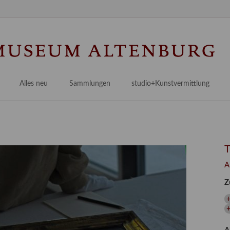
Na
üb
Alles neu
Sammlungen
studio+Kunstvermittlung
 Museum
Planungsstände
Antikensammlungen
studio
Lindenau21PLUS
Frühe italienische Malerei
studioAngebote
Digitalisierung
bellissimo.digital
studioTeam
Provenienzforschung
Malerei 17.–19. Jh.
Angebote für Erwachsene
A
Kulturelle Vermittlung
Deutsche Malerei 20./21. Jh.
Angebote für Kitas
Z
Länderübergreifende kulturtouristische Ziele
 / Praxisprojekt
Grafische Sammlung
Angebote für Schulen
nt
Kunstbibliothek
onen
Restaurierung