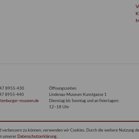
V
K
M
3447 8955-430
Öffnungszeiten
447 8955-440
Lindenau-Museum Kunstgasse 1
ltenburger-museen.de
Dienstag bis Sonntag und an Feiertagen:
12–18 Uhr
end verbessern zu können, verwenden wir Cookies. Durch die weitere Nutzung 
in unserer
Datenschutzerklärung
.