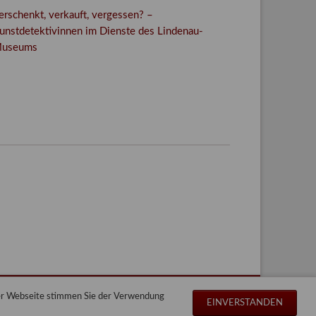
erschenkt, verkauft, vergessen? –
unstdetektivinnen im Dienste des Lindenau-
useums
Facebook
Twitter
E-mail
WhatsApp
der Webseite stimmen Sie der Verwendung
Navigation
Impressum
Datenschutz
Sitemap
EINVERSTANDEN
überspringen