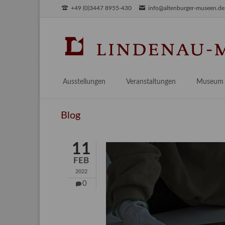
+49 (0)3447 8955-430
info@altenburger-museen.de
SUCHEN
Ausstellungen
Veranstaltungen
Museum
Vorschau
Über das
Blog
Aktuell
Aktuelles
Archiv
Besuch
11
Digitales
FEB
Team
2022
Praktikum
0
Engageme
Publikati