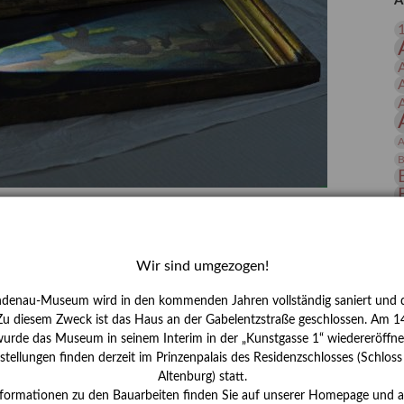
A
 Publikationen
Forschung
skataloge & Editionen
erzeichnis
ten
r
A
ng
B
gessen? – Kunstdetektivinnen im Dienste
D
E
Wir sind umgezogen!
zforscherin am Lindenau-Museum Altenburg
ndenau-Museum wird in den kommenden Jahren vollständig saniert und d
und Mädchen in der Wissenschaft wurde 2015 in der
 Zu diesem Zweck ist das Haus an der Gabelentzstraße geschlossen. Am 14
ationen beschlossen. Er wird jährlich am 11. Februar
urde das Museum in seinem Interim in der „Kunstgasse 1“ wiedereröffne
nde Rolle erinnern, die Mädchen und Frauen in
tellungen finden derzeit im Prinzenpalais des Residenzschlosses (Schlos
n. In ihrem Blogbeitrag stellt Provenienzforscherin
Altenburg) statt.
or.
H
nformationen zu den Bauarbeiten finden Sie auf unserer Homepage und 