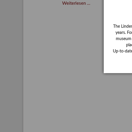
Verschenkt,
Weiterlesen …
verkauft,
vergessen?
–
The Linde
Kunstdetektivinnen
years. Fo
im
museum ha
Dienste
pla
des
Up-to-dat
Lindenau-
Museums