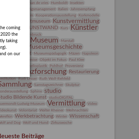
Heldinnen
herman de vries
Humboldt
Insekten
ntegriertes Schädlingsmanagement
Italien
Jahresempfang
ubiläum
Kolosseum
Kooperationsausstellung
Korkmodelle
Kunst
Kunstvermittlung
Kunstmuseum
Künstler
KUNSTWAND
the coming
unst von Kühl
Kurs
Künstlerin
y 2020 the
Lehmbruck
Lindenau-Museum
Marstall
tly taking
Museumsgeschichte
esseakademie
rg).
Museumsnacht
Museumspädagogik
Mäzen
Napoleon
and on our
Natur
Neue Remise
Objekt im Fokus
Paul Klee
eter Schnürpel
Phelloplastik
Pohlhof
Provenienz
Provenienzforschung
Restaurierung
estitution
Rudi Lesser
Ruth Wolf-Rehfeld
Sammlung
Samstagszeichner
Skulptur
studio
onderausstellung
Sphinx
Studio Bildende Kunst
studioDIGITAL
Vermittlung
uermondt-Ludwig-Museum
Video
ideokunst
Volontariat
Walter Rheiner
Weihnachten
Werkbetrachtung
Wissenschaft
erefkin
Winter
olf and Dog
Wolf und Hund
Zirkuswoche
eueste Beiträge