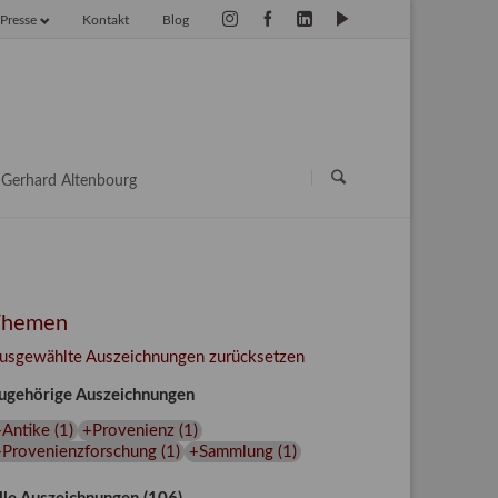
Presse
Kontakt
Blog
vigation
erspringen
Navigation
überspringen
Gerhard Altenbourg
Themen
usgewählte Auszeichnungen zurücksetzen
ugehörige Auszeichnungen
+Antike
(
1
)
+Provenienz
(
1
)
+Provenienzforschung
(
1
)
+Sammlung
(
1
)