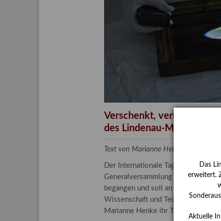
Aktuelle
Bestand
Gesamtv
Grußkar
Kalende
Bestellu
Verschenkt, verkauft, ver
des Lindenau-Museums
Text von Marianne Henke, Provenien
Das Li
Der Internationale Tag der Frauen 
erweitert.
Generalversammlung der Vereinten N
w
begangen und soll an die entscheide
Sonderauss
Wissenschaft und Technologie spiele
Marianne Henke ihr Tätigkeitsfeld v
Aktuelle I