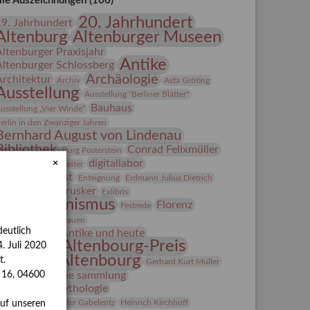
lle Auszeichnungen (106)
20. Jahrhundert
19. Jahrhundert
Altenburg
Altenburger Museen
Altenburger Praxisjahr
Antike
Altenburger Schlossberg
Archäologie
Architektur
Archiv
Asta Gröting
Ausstellung
Ausstellung "Berliner Blätter"
Bauhaus
usstellung „Vier Winde“
erlin in den Zwanziger Jahren
Bernhard August von Lindenau
Bibliothek
Conrad Felixmüller
Burg Posterstein
digitallabor
×
epot
Der Blaue Reiter
Entartete Kunst
Enteignung
Erdmann Julius Dietrich
estrusker
rlebnisportal
Exlibris
Expressionismus
Florenz
Festrede
Fotografie
frauen
eutlich
Frauen in der Antike und heute
Gerhard-Altenbourg-Preis
. Juli 2020
Gerhard Altenbourg
t.
Gerhard Kurt Müller
Grafik
grafische sammlung
s 16, 04600
griechische Mythologie
anns-Conon von der Gabelentz
Heinrich Kirchhoff
auf unseren