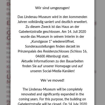
Bernhard August von Lindenau
Bibliothek
Wir sind umgezogen!
Conrad Felixmüller
Burg Posterstein
Depot
Der Blaue Reiter
digitallabor
Entartete Kunst
Enteignung
Das Lindenau-Museum wird in den kommenden
estrusker
Erdmann Julius Dietrich
Erlebnisportal
Exlibris
Expressionismus
Jahren vollständig saniert und deutlich erweitert.
Fotografie
Florenz
Festrede
Zu diesem Zweck ist das Haus an der
Frauen in der Antike und heute
frauen
Gerhard-Altenbourg-Preis
Gabelentzstraße geschlossen. Am 14. Juli 2020
wurde das Museum in seinem Interim in der
Gerhard Altenbourg
Grafik
Gerhard Kurt Müller
„Kunstgasse 1“ wiedereröffnet.
grafische sammlung
griechische Mythologie
Sonderausstellungen finden derzeit im
Heldinnen
Hanns-Conon von der Gabelentz
Heinrich Kirchhoff
Prinzenpalais des Residenzschlosses (Schloss 16,
herman de vries
Humboldt
Insekten
04600 Altenburg) statt.
Integriertes Schädlingsmanagement
Italien
Jahresempfang
Jubiläum
Kunst
Aktuelle Informationen zu den Bauarbeiten
Kolosseum
Kooperationsausstellung
Korkmodelle
Kunstvermittlung
finden Sie auf unserer Homepage und auf
Kunstmuseum
Kunst von Kühl
Künstler
unseren Social-Media-Kanälen!
KUNSTWAND
Künstlerin
Kurs
Lehmbruck
Lindenau-Museum
Marstall
Messeakademie
We´ve moved!
Museumsgeschichte
Museumsnacht
Natur
Museumspädagogik
Mäzen
Napoleon
Neue Remise
The Lindenau-Museum will be completely
Objekt im Fokus
Paul Klee
Peter Schnürpel
Phelloplastik
Pohlhof
renovated and significantly expanded in the
Provenienzforschung
Provenienz
coming years. For this purpose, the building on
Restaurierung
Restitution
Rudi Lesser
Ruth Wolf-Rehfeld
Gabelentzstraße will be closed. On 14 July 2020