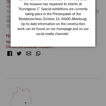
Sammlung
Samstagszeichner
Skulptur
Sonderausstellung
the museum has reopened its interim at
studio
Studio Bildende Kunst
Sphinx
studioDIGITAL
“Kunstgasse 1”. Special exhibitions are currently
Vermittlung
Suermondt-Ludwig-Museum
Video
Videokunst
taking place in the Prinzenpalais of the
Volontariat
Walter Rheiner
Weihnachten
Werefkin
Residenzschloss (Schloss 16, 04600 Altenburg).
Werkbetrachtung
Wissenschaft
Winter
Wolf and Dog
Up-to-date information on the construction
Wolf und Hund
Zirkuswoche
work can be found on our homepage and on our
social media channels!
Neueste Beiträge
Verschenkt, verkauft, vergessen? – Kunstdetektivinnen im
Dienste des Lindenau-Museums
Facebook
Twitter
E-mail
WhatsApp