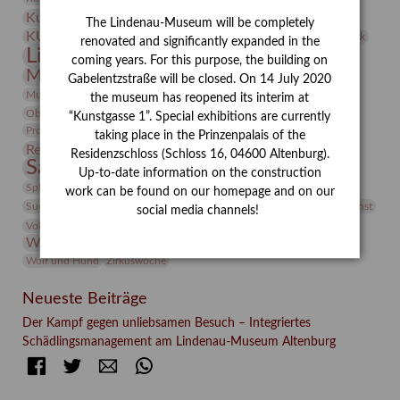
Kunstvermittlung
Kunstmuseum
Kunst von Kühl
The Lindenau-Museum will be completely
Künstler
KUNSTWAND
Künstlerin
Kurs
Lehmbruck
renovated and significantly expanded in the
Lindenau-Museum
Marstall
Messeakademie
coming years. For this purpose, the building on
Museumsgeschichte
Museumsnacht
Gabelentzstraße will be closed. On 14 July 2020
Natur
Museumspädagogik
Mäzen
Napoleon
Neue Remise
the museum has reopened its interim at
Objekt im Fokus
Paul Klee
Peter Schnürpel
Phelloplastik
Pohlhof
“Kunstgasse 1”. Special exhibitions are currently
Provenienzforschung
Provenienz
taking place in the Prinzenpalais of the
Restaurierung
Restitution
Rudi Lesser
Ruth Wolf-Rehfeld
Residenzschloss (Schloss 16, 04600 Altenburg).
Sammlung
Samstagszeichner
Skulptur
Sonderausstellung
Up-to-date information on the construction
studio
Studio Bildende Kunst
Sphinx
studioDIGITAL
work can be found on our homepage and on our
Vermittlung
Suermondt-Ludwig-Museum
Video
Videokunst
social media channels!
Volontariat
Walter Rheiner
Weihnachten
Werefkin
Werkbetrachtung
Wissenschaft
Winter
Wolf and Dog
Wolf und Hund
Zirkuswoche
Neueste Beiträge
Der Kampf gegen unliebsamen Besuch – Integriertes
Schädlingsmanagement am Lindenau-Museum Altenburg
Facebook
Twitter
E-mail
WhatsApp