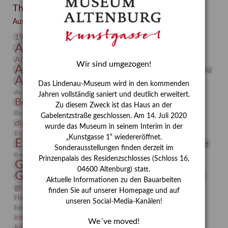
Themen
Besuch
–
Ausgewählte Auszeichnungen zurücksetzen
Integriertes
20. Jahrhundert
19. Jahrhundert
Schädlingsmanagement
Altenburg
Altenburger Museen
am
Altenburger Praxisjahr
Altenburger Schlossberg
Lindenau-
Wir sind umgezogen!
Antike
Archäologie
Architektur
Archiv
Asta Gröting
Museum
Ausstellung
Ausstellung "Berliner Blätter"
Altenburg
Das Lindenau-Museum wird in den kommenden
Bauhaus
Ausstellung „Vier Winde“
Berlin in den Zwanziger Jahren
Jahren vollständig saniert und deutlich erweitert.
Bernhard August von Lindenau
Bibliothek
Zu diesem Zweck ist das Haus an der
Conrad Felixmüller
Burg Posterstein
Depot
Der Blaue Reiter
Gabelentzstraße geschlossen. Am 14. Juli 2020
digitallabor
Entartete Kunst
Enteignung
wurde das Museum in seinem Interim in der
estrusker
Erdmann Julius Dietrich
Erlebnisportal
Exlibris
„Kunstgasse 1“ wiedereröffnet.
Expressionismus
Fotografie
Florenz
Festrede
Sonderausstellungen finden derzeit im
Frauen in der Antike und heute
frauen
Prinzenpalais des Residenzschlosses (Schloss 16,
Gerhard-Altenbourg-Preis
04600 Altenburg) statt.
Gerhard Altenbourg
Grafik
Gerhard Kurt Müller
Aktuelle Informationen zu den Bauarbeiten
grafische sammlung
griechische Mythologie
finden Sie auf unserer Homepage und auf
Heldinnen
Hanns-Conon von der Gabelentz
Heinrich Kirchhoff
unseren Social-Media-Kanälen!
herman de vries
Humboldt
Insekten
Integriertes Schädlingsmanagement
Italien
Jahresempfang
Jubiläum
We´ve moved!
Kunst
Kolosseum
Kooperationsausstellung
Korkmodelle