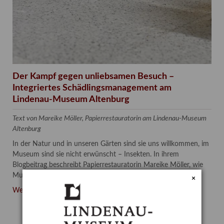
Der Kampf gegen unliebsamen Besuch –
Integriertes Schädlingsmanagement am
Lindenau-Museum Altenburg
Text von Mareike Möller, Papierrestauratorin am Lindenau-Museum
Altenburg
In der Natur und in unseren Gärten sind sie uns willkommen, im
Museum sind sie nicht erwünscht – Insekten. In ihrem
Blogbeitrag beschreibt Papierrestauratorin Mareike Möller, wie
Museen dem unliebsamen Besuch den Kampf ansagen.
×
Der
Weiterlesen …
Kampf
gegen
unliebsamen