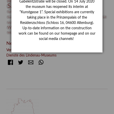
Restaurierung
Restitution
Rudi Lesser
Ruth Wolf-Rehfeld
Gabelentzstraße will be closed. On 14 July 2020
Sammlung
Samstagszeichner
Skulptur
Sonderausstellung
the museum has reopened its interim at
studio
Studio Bildende Kunst
Sphinx
studioDIGITAL
“Kunstgasse 1”. Special exhibitions are currently
Vermittlung
Suermondt-Ludwig-Museum
Video
Videokunst
taking place in the Prinzenpalais of the
Volontariat
Walter Rheiner
Weihnachten
Werefkin
Residenzschloss (Schloss 16, 04600 Altenburg).
Werkbetrachtung
Wissenschaft
Winter
Wolf and Dog
Up-to-date information on the construction
Wolf und Hund
Zirkuswoche
work can be found on our homepage and on our
social media channels!
Neueste Beiträge
Verschenkt, verkauft, vergessen? – Kunstdetektivinnen im
Dienste des Lindenau-Museums
Facebook
Twitter
E-mail
WhatsApp