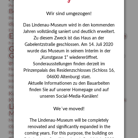
Bauhaus
Ausstellung „Vier Winde“
Berlin in den Zwanziger Jahren
Bernhard August von Lindenau
Bibliothek
Wir sind umgezogen!
Conrad Felixmüller
Burg Posterstein
Depot
Der Blaue Reiter
digitallabor
Entartete Kunst
Enteignung
Das Lindenau-Museum wird in den kommenden
estrusker
Erdmann Julius Dietrich
Erlebnisportal
Exlibris
Jahren vollständig saniert und deutlich erweitert.
Expressionismus
Fotografie
Florenz
Festrede
Zu diesem Zweck ist das Haus an der
Frauen in der Antike und heute
frauen
Gabelentzstraße geschlossen. Am 14. Juli 2020
Gerhard-Altenbourg-Preis
wurde das Museum in seinem Interim in der
Gerhard Altenbourg
Grafik
Gerhard Kurt Müller
„Kunstgasse 1“ wiedereröffnet.
grafische sammlung
griechische Mythologie
Sonderausstellungen finden derzeit im
Heldinnen
Hanns-Conon von der Gabelentz
Heinrich Kirchhoff
Prinzenpalais des Residenzschlosses (Schloss 16,
herman de vries
Humboldt
Insekten
04600 Altenburg) statt.
Integriertes Schädlingsmanagement
Italien
Jahresempfang
Jubiläum
Aktuelle Informationen zu den Bauarbeiten
Kunst
Kolosseum
Kooperationsausstellung
Korkmodelle
finden Sie auf unserer Homepage und auf
Kunstvermittlung
Kunstmuseum
Kunst von Kühl
unseren Social-Media-Kanälen!
Künstler
KUNSTWAND
Künstlerin
Kurs
Lehmbruck
Lindenau-Museum
Marstall
Messeakademie
We´ve moved!
Museumsgeschichte
Museumsnacht
Natur
Museumspädagogik
Mäzen
Napoleon
Neue Remise
The Lindenau-Museum will be completely
Objekt im Fokus
Paul Klee
Peter Schnürpel
Phelloplastik
Pohlhof
renovated and significantly expanded in the
Provenienzforschung
Provenienz
coming years. For this purpose, the building on