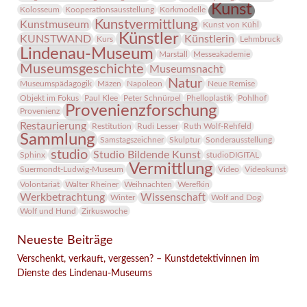
Kunst
Kolosseum
Kooperationsausstellung
Korkmodelle
Kunstvermittlung
Kunstmuseum
Kunst von Kühl
Künstler
KUNSTWAND
Künstlerin
Kurs
Lehmbruck
Lindenau-Museum
Marstall
Messeakademie
Museumsgeschichte
Museumsnacht
Natur
Museumspädagogik
Mäzen
Napoleon
Neue Remise
Objekt im Fokus
Paul Klee
Peter Schnürpel
Phelloplastik
Pohlhof
Provenienzforschung
Provenienz
Restaurierung
Restitution
Rudi Lesser
Ruth Wolf-Rehfeld
Sammlung
Samstagszeichner
Skulptur
Sonderausstellung
studio
Studio Bildende Kunst
Sphinx
studioDIGITAL
Vermittlung
Suermondt-Ludwig-Museum
Video
Videokunst
Volontariat
Walter Rheiner
Weihnachten
Werefkin
Werkbetrachtung
Wissenschaft
Winter
Wolf and Dog
Wolf und Hund
Zirkuswoche
Neueste Beiträge
Verschenkt, verkauft, vergessen? – Kunstdetektivinnen im
Dienste des Lindenau-Museums
Facebook
Twitter
E-mail
WhatsApp