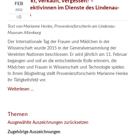
Verschenkt, verkauft, vergessen? –
FEB
Kunstdetektivinnen im Dienste des Lindenau-
2022
Museums
0
Text von Marianne Henke, Provenienzforscherin am Lindenau-
Museum Altenburg
Der Internationale Tag der Frauen und Mädchen in der
Wissenschaft wurde 2015 in der Generalversammlung der
Vereinten Nationen beschlossen. Er wird jährlich am 11. Februar
begangen und soll an die entscheidende Rolle erinnern, die
Mädchen und Frauen in Wissenschaft und Technologie spielen.
In ihrem Blogbeitrag stellt Provenienzforscherin Marianne Henke
ihr Tätigkeitsfeld vor.
Verschenkt,
Weiterlesen …
verkauft,
vergessen?
–
Themen
Kunstdetektivinnen
im
Ausgewählte Auszeichnungen zurücksetzen
Dienste
Zugehörige Auszeichnungen
des