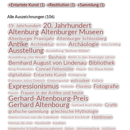
Lindenau-
+Entartete Kunst
(
1
)
+Restitution
(
1
)
+Sammlung
(
1
)
Museums
Alle Auszeichnungen (106)
20. Jahrhundert
19. Jahrhundert
Altenburg
Altenburger Museen
Altenburger Praxisjahr
Altenburger Schlossberg
Antike
Archäologie
Architektur
Archiv
Asta Gröting
Ausstellung
Ausstellung "Berliner Blätter"
Bauhaus
Ausstellung „Vier Winde“
Berlin in den Zwanziger Jahren
Bernhard August von Lindenau
Bibliothek
Conrad Felixmüller
Burg Posterstein
Depot
Der Blaue Reiter
digitallabor
Entartete Kunst
Enteignung
estrusker
Erdmann Julius Dietrich
Erlebnisportal
Exlibris
Expressionismus
Fotografie
Florenz
Festrede
Frauen in der Antike und heute
frauen
Gerhard-Altenbourg-Preis
Gerhard Altenbourg
Grafik
Gerhard Kurt Müller
grafische sammlung
griechische Mythologie
Heldinnen
Hanns-Conon von der Gabelentz
Heinrich Kirchhoff
herman de vries
Humboldt
Insekten
Integriertes Schädlingsmanagement
Italien
Jahresempfang
Jubiläum