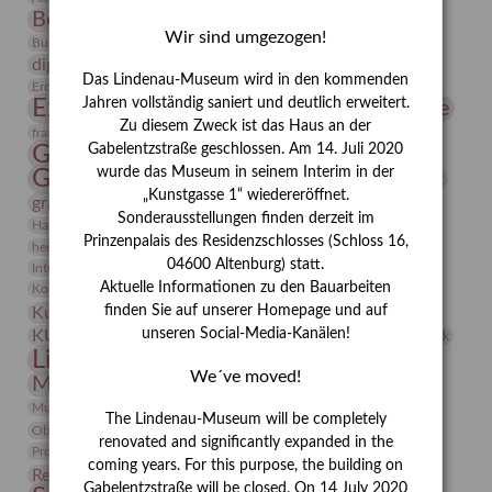
Bernhard August von Lindenau
Bibliothek
Wir sind umgezogen!
Conrad Felixmüller
Burg Posterstein
Depot
Der Blaue Reiter
digitallabor
Entartete Kunst
Enteignung
Das Lindenau-Museum wird in den kommenden
estrusker
Erdmann Julius Dietrich
Erlebnisportal
Exlibris
Expressionismus
Jahren vollständig saniert und deutlich erweitert.
Fotografie
Florenz
Festrede
Zu diesem Zweck ist das Haus an der
Frauen in der Antike und heute
frauen
Gerhard-Altenbourg-Preis
Gabelentzstraße geschlossen. Am 14. Juli 2020
wurde das Museum in seinem Interim in der
Gerhard Altenbourg
Grafik
Gerhard Kurt Müller
„Kunstgasse 1“ wiedereröffnet.
grafische sammlung
griechische Mythologie
Sonderausstellungen finden derzeit im
Heldinnen
Hanns-Conon von der Gabelentz
Heinrich Kirchhoff
Prinzenpalais des Residenzschlosses (Schloss 16,
herman de vries
Humboldt
Insekten
04600 Altenburg) statt.
Integriertes Schädlingsmanagement
Italien
Jahresempfang
Jubiläum
Kunst
Aktuelle Informationen zu den Bauarbeiten
Kolosseum
Kooperationsausstellung
Korkmodelle
Kunstvermittlung
finden Sie auf unserer Homepage und auf
Kunstmuseum
Kunst von Kühl
Künstler
unseren Social-Media-Kanälen!
KUNSTWAND
Künstlerin
Kurs
Lehmbruck
Lindenau-Museum
Marstall
Messeakademie
We´ve moved!
Museumsgeschichte
Museumsnacht
Natur
Museumspädagogik
Mäzen
Napoleon
Neue Remise
The Lindenau-Museum will be completely
Objekt im Fokus
Paul Klee
Peter Schnürpel
Phelloplastik
Pohlhof
renovated and significantly expanded in the
Provenienzforschung
Provenienz
coming years. For this purpose, the building on
Restaurierung
Restitution
Rudi Lesser
Ruth Wolf-Rehfeld
Gabelentzstraße will be closed. On 14 July 2020