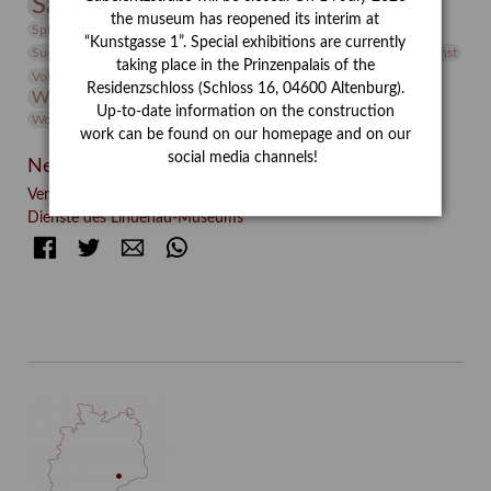
Sammlung
Samstagszeichner
Skulptur
Sonderausstellung
the museum has reopened its interim at
studio
Studio Bildende Kunst
Sphinx
studioDIGITAL
“Kunstgasse 1”. Special exhibitions are currently
Vermittlung
Suermondt-Ludwig-Museum
Video
Videokunst
taking place in the Prinzenpalais of the
Volontariat
Walter Rheiner
Weihnachten
Werefkin
Residenzschloss (Schloss 16, 04600 Altenburg).
Werkbetrachtung
Wissenschaft
Winter
Wolf and Dog
Up-to-date information on the construction
Wolf und Hund
Zirkuswoche
work can be found on our homepage and on our
social media channels!
Neueste Beiträge
Verschenkt, verkauft, vergessen? – Kunstdetektivinnen im
Dienste des Lindenau-Museums
Facebook
Twitter
E-mail
WhatsApp