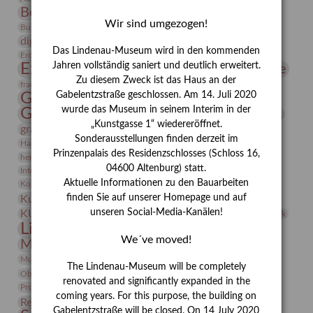
Bernhard August von Lindenau
Bibliothek
Wir sind umgezogen!
Conrad Felixmüller
Burg Posterstein
Depot
Der Blaue Reiter
digitallabor
Entartete Kunst
Enteignung
Das Lindenau-Museum wird in den kommenden
estrusker
Erdmann Julius Dietrich
Erlebnisportal
Exlibris
Expressionismus
Jahren vollständig saniert und deutlich erweitert.
Fotografie
Florenz
Festrede
Zu diesem Zweck ist das Haus an der
Frauen in der Antike und heute
frauen
Gerhard-Altenbourg-Preis
Gabelentzstraße geschlossen. Am 14. Juli 2020
wurde das Museum in seinem Interim in der
Gerhard Altenbourg
Grafik
Gerhard Kurt Müller
„Kunstgasse 1“ wiedereröffnet.
grafische sammlung
griechische Mythologie
Sonderausstellungen finden derzeit im
Heldinnen
Hanns-Conon von der Gabelentz
Heinrich Kirchhoff
Prinzenpalais des Residenzschlosses (Schloss 16,
herman de vries
Humboldt
Insekten
04600 Altenburg) statt.
Integriertes Schädlingsmanagement
Italien
Jahresempfang
Jubiläum
Kunst
Aktuelle Informationen zu den Bauarbeiten
Kolosseum
Kooperationsausstellung
Korkmodelle
Kunstvermittlung
finden Sie auf unserer Homepage und auf
Kunstmuseum
Kunst von Kühl
Künstler
unseren Social-Media-Kanälen!
KUNSTWAND
Künstlerin
Kurs
Lehmbruck
Lindenau-Museum
Marstall
Messeakademie
We´ve moved!
Museumsgeschichte
Museumsnacht
Natur
Museumspädagogik
Mäzen
Napoleon
Neue Remise
The Lindenau-Museum will be completely
Objekt im Fokus
Paul Klee
Peter Schnürpel
Phelloplastik
Pohlhof
renovated and significantly expanded in the
Provenienzforschung
Provenienz
coming years. For this purpose, the building on
Restaurierung
Restitution
Rudi Lesser
Ruth Wolf-Rehfeld
Gabelentzstraße will be closed. On 14 July 2020