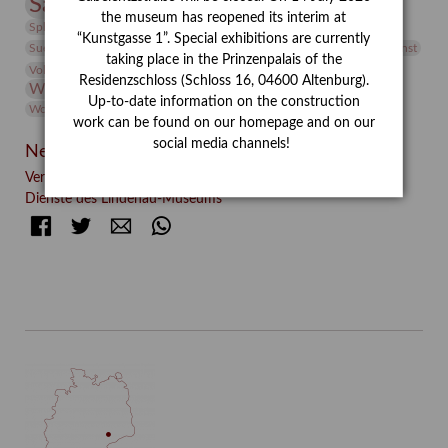
Sammlung
Samstagszeichner
Skulptur
Sonderausstellung
the museum has reopened its interim at
studio
Studio Bildende Kunst
Sphinx
studioDIGITAL
“Kunstgasse 1”. Special exhibitions are currently
Vermittlung
Suermondt-Ludwig-Museum
Video
Videokunst
taking place in the Prinzenpalais of the
Volontariat
Walter Rheiner
Weihnachten
Werefkin
Residenzschloss (Schloss 16, 04600 Altenburg).
Werkbetrachtung
Wissenschaft
Winter
Wolf and Dog
Up-to-date information on the construction
Wolf und Hund
Zirkuswoche
work can be found on our homepage and on our
social media channels!
Neueste Beiträge
Verschenkt, verkauft, vergessen? – Kunstdetektivinnen im
Dienste des Lindenau-Museums
Facebook
Twitter
E-mail
WhatsApp