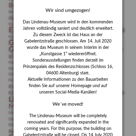
Bernhard August von Lindenau
Bibliothek
Wir sind umgezogen!
Conrad Felixmüller
Burg Posterstein
Depot
Der Blaue Reiter
digitallabor
Entartete Kunst
Enteignung
Das Lindenau-Museum wird in den kommenden
estrusker
Erdmann Julius Dietrich
Erlebnisportal
Exlibris
Expressionismus
Jahren vollständig saniert und deutlich erweitert.
Fotografie
Florenz
Festrede
Zu diesem Zweck ist das Haus an der
Frauen in der Antike und heute
frauen
Gerhard-Altenbourg-Preis
Gabelentzstraße geschlossen. Am 14. Juli 2020
wurde das Museum in seinem Interim in der
Gerhard Altenbourg
Grafik
Gerhard Kurt Müller
„Kunstgasse 1“ wiedereröffnet.
grafische sammlung
griechische Mythologie
Sonderausstellungen finden derzeit im
Heldinnen
Hanns-Conon von der Gabelentz
Heinrich Kirchhoff
Prinzenpalais des Residenzschlosses (Schloss 16,
herman de vries
Humboldt
Insekten
04600 Altenburg) statt.
Integriertes Schädlingsmanagement
Italien
Jahresempfang
Jubiläum
Kunst
Aktuelle Informationen zu den Bauarbeiten
Kolosseum
Kooperationsausstellung
Korkmodelle
Kunstvermittlung
finden Sie auf unserer Homepage und auf
Kunstmuseum
Kunst von Kühl
Künstler
unseren Social-Media-Kanälen!
KUNSTWAND
Künstlerin
Kurs
Lehmbruck
Lindenau-Museum
Marstall
Messeakademie
We´ve moved!
Museumsgeschichte
Museumsnacht
Natur
Museumspädagogik
Mäzen
Napoleon
Neue Remise
The Lindenau-Museum will be completely
Objekt im Fokus
Paul Klee
Peter Schnürpel
Phelloplastik
Pohlhof
renovated and significantly expanded in the
Provenienzforschung
Provenienz
coming years. For this purpose, the building on
Restaurierung
Restitution
Rudi Lesser
Ruth Wolf-Rehfeld
Gabelentzstraße will be closed. On 14 July 2020