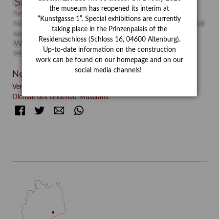
Sammlung
Samstagszeichner
Skulptur
Sonderausstellung
the museum has reopened its interim at
studio
Studio Bildende Kunst
Sphinx
studioDIGITAL
“Kunstgasse 1”. Special exhibitions are currently
Vermittlung
Suermondt-Ludwig-Museum
Video
Videokunst
taking place in the Prinzenpalais of the
Volontariat
Walter Rheiner
Weihnachten
Werefkin
Residenzschloss (Schloss 16, 04600 Altenburg).
Werkbetrachtung
Wissenschaft
Winter
Wolf and Dog
Up-to-date information on the construction
Wolf und Hund
Zirkuswoche
work can be found on our homepage and on our
social media channels!
Neueste Beiträge
Verschenkt, verkauft, vergessen? – Kunstdetektivinnen im
Dienste des Lindenau-Museums
Facebook
Twitter
E-mail
WhatsApp