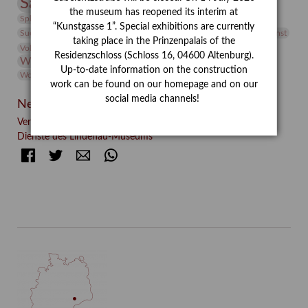
Sammlung
Samstagszeichner
Skulptur
Sonderausstellung
the museum has reopened its interim at
studio
Studio Bildende Kunst
Sphinx
studioDIGITAL
“Kunstgasse 1”. Special exhibitions are currently
Vermittlung
Suermondt-Ludwig-Museum
Video
Videokunst
taking place in the Prinzenpalais of the
Volontariat
Walter Rheiner
Weihnachten
Werefkin
Residenzschloss (Schloss 16, 04600 Altenburg).
Werkbetrachtung
Wissenschaft
Winter
Wolf and Dog
Up-to-date information on the construction
Wolf und Hund
Zirkuswoche
work can be found on our homepage and on our
social media channels!
Neueste Beiträge
Verschenkt, verkauft, vergessen? – Kunstdetektivinnen im
Dienste des Lindenau-Museums
Facebook
Twitter
E-mail
WhatsApp