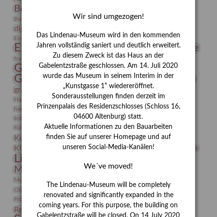
Bernhard August von Lindenau
Bibliothek
Wir sind umgezogen!
Conrad Felixmüller
Burg Posterstein
Depot
Der Blaue Reiter
digitallabor
Entartete Kunst
Enteignung
Das Lindenau-Museum wird in den kommenden
estrusker
Erdmann Julius Dietrich
Erlebnisportal
Exlibris
Expressionismus
Jahren vollständig saniert und deutlich erweitert.
Fotografie
Florenz
Festrede
Zu diesem Zweck ist das Haus an der
Frauen in der Antike und heute
frauen
Gerhard-Altenbourg-Preis
Gabelentzstraße geschlossen. Am 14. Juli 2020
wurde das Museum in seinem Interim in der
Gerhard Altenbourg
Grafik
Gerhard Kurt Müller
„Kunstgasse 1“ wiedereröffnet.
grafische sammlung
griechische Mythologie
Sonderausstellungen finden derzeit im
Heldinnen
Hanns-Conon von der Gabelentz
Heinrich Kirchhoff
Prinzenpalais des Residenzschlosses (Schloss 16,
herman de vries
Humboldt
Insekten
04600 Altenburg) statt.
Integriertes Schädlingsmanagement
Italien
Jahresempfang
Jubiläum
Kunst
Aktuelle Informationen zu den Bauarbeiten
Kolosseum
Kooperationsausstellung
Korkmodelle
Kunstvermittlung
finden Sie auf unserer Homepage und auf
Kunstmuseum
Kunst von Kühl
Künstler
unseren Social-Media-Kanälen!
KUNSTWAND
Künstlerin
Kurs
Lehmbruck
Lindenau-Museum
Marstall
Messeakademie
We´ve moved!
Museumsgeschichte
Museumsnacht
Natur
Museumspädagogik
Mäzen
Napoleon
Neue Remise
The Lindenau-Museum will be completely
Objekt im Fokus
Paul Klee
Peter Schnürpel
Phelloplastik
Pohlhof
renovated and significantly expanded in the
Provenienzforschung
Provenienz
coming years. For this purpose, the building on
Restaurierung
Restitution
Rudi Lesser
Ruth Wolf-Rehfeld
Gabelentzstraße will be closed. On 14 July 2020