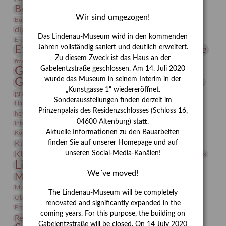
Bernhard August von Lindenau
Bibliothek
Wir sind umgezogen!
Conrad Felixmüller
Burg Posterstein
Depot
Der Blaue Reiter
digitallabor
Entartete Kunst
Enteignung
Das Lindenau-Museum wird in den kommenden
estrusker
Erdmann Julius Dietrich
Erlebnisportal
Exlibris
Expressionismus
Jahren vollständig saniert und deutlich erweitert.
Fotografie
Florenz
Festrede
Zu diesem Zweck ist das Haus an der
Frauen in der Antike und heute
frauen
Gerhard-Altenbourg-Preis
Gabelentzstraße geschlossen. Am 14. Juli 2020
wurde das Museum in seinem Interim in der
Gerhard Altenbourg
Grafik
Gerhard Kurt Müller
„Kunstgasse 1“ wiedereröffnet.
grafische sammlung
griechische Mythologie
Sonderausstellungen finden derzeit im
Heldinnen
Hanns-Conon von der Gabelentz
Heinrich Kirchhoff
Prinzenpalais des Residenzschlosses (Schloss 16,
herman de vries
Humboldt
Insekten
04600 Altenburg) statt.
Integriertes Schädlingsmanagement
Italien
Jahresempfang
Jubiläum
Kunst
Aktuelle Informationen zu den Bauarbeiten
Kolosseum
Kooperationsausstellung
Korkmodelle
Kunstvermittlung
finden Sie auf unserer Homepage und auf
Kunstmuseum
Kunst von Kühl
Künstler
unseren Social-Media-Kanälen!
KUNSTWAND
Künstlerin
Kurs
Lehmbruck
Lindenau-Museum
Marstall
Messeakademie
We´ve moved!
Museumsgeschichte
Museumsnacht
Natur
Museumspädagogik
Mäzen
Napoleon
Neue Remise
The Lindenau-Museum will be completely
Objekt im Fokus
Paul Klee
Peter Schnürpel
Phelloplastik
Pohlhof
renovated and significantly expanded in the
Provenienzforschung
Provenienz
coming years. For this purpose, the building on
Restaurierung
Restitution
Rudi Lesser
Ruth Wolf-Rehfeld
Gabelentzstraße will be closed. On 14 July 2020