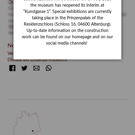
Sammlung
Samstagszeichner
Skulptur
Sonderausstellung
the museum has reopened its interim at
studio
Studio Bildende Kunst
Sphinx
studioDIGITAL
“Kunstgasse 1”. Special exhibitions are currently
Vermittlung
Suermondt-Ludwig-Museum
Video
Videokunst
taking place in the Prinzenpalais of the
Volontariat
Walter Rheiner
Weihnachten
Werefkin
Residenzschloss (Schloss 16, 04600 Altenburg).
Werkbetrachtung
Wissenschaft
Winter
Wolf and Dog
Up-to-date information on the construction
Wolf und Hund
Zirkuswoche
work can be found on our homepage and on our
social media channels!
Neueste Beiträge
Verschenkt, verkauft, vergessen? – Kunstdetektivinnen im
Dienste des Lindenau-Museums
Facebook
Twitter
E-mail
WhatsApp