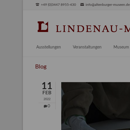
+49 (0)3447 8955-430
info@altenburger-museen.de
SUCHEN
Ausstellungen
Veranstaltungen
Museum
Vorschau
Über das
Blog
Aktuell
Aktuelles
Archiv
Besuch
11
Digitales
FEB
Team
2022
Praktikum
0
Engageme
Publikati