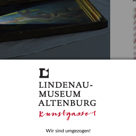
A
 Publikationen
Forschung
skataloge & Editionen
erzeichnis
ten
r
A
ng
B
gessen? – Kunstdetektivinnen im Dienste
D
E
zforscherin am Lindenau-Museum Altenburg
und Mädchen in der Wissenschaft wurde 2015 in der
ationen beschlossen. Er wird jährlich am 11. Februar
nde Rolle erinnern, die Mädchen und Frauen in
n. In ihrem Blogbeitrag stellt Provenienzforscherin
or.
Wir sind umgezogen!
H