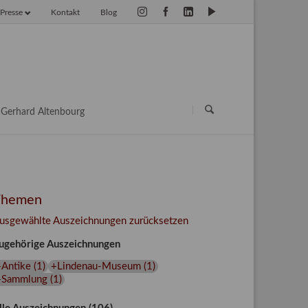
Presse
Kontakt
Blog
vigation
erspringen
Navigation
überspringen
Gerhard Altenbourg
Themen
usgewählte Auszeichnungen zurücksetzen
ugehörige Auszeichnungen
+Antike
(
1
)
+Lindenau-Museum
(
1
)
+Sammlung
(
1
)