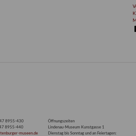
V
K
M
3447 8955-430
Öffnungszeiten
447 8955-440
Lindenau-Museum Kunstgasse 1
ltenburger-museen.de
Dienstag bis Sonntag und an Feiertagen: