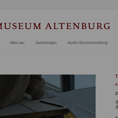
Na
üb
Alles neu
Sammlungen
studio+Kunstvermittlung
 Museum
Planungsstände
Antikensammlungen
studio
Lindenau21PLUS
Frühe italienische Malerei
studioAngebote
Digitalisierung
bellissimo.digital
studioTeam
Provenienzforschung
Malerei 17.–19. Jh.
Angebote für Erwachsene
A
Kulturelle Vermittlung
Deutsche Malerei 20./21. Jh.
Angebote für Kitas
Z
Länderübergreifende kulturtouristische Ziele
 / Praxisprojekt
Grafische Sammlung
Angebote für Schulen
nt
Kunstbibliothek
onen
Restaurierung