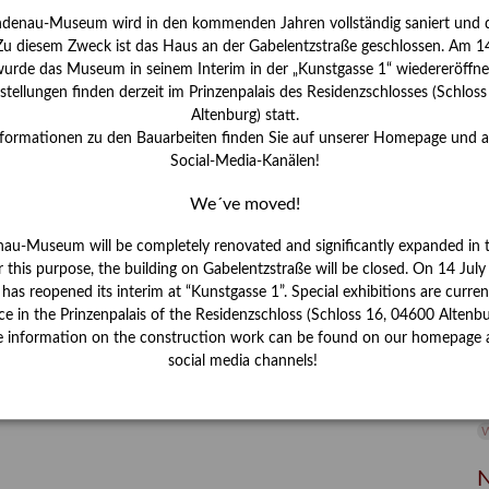
ndenau-Museum wird in den kommenden Jahren vollständig saniert und d
I
 Zu diesem Zweck ist das Haus an der Gabelentzstraße geschlossen. Am 14
J
urde das Museum in seinem Interim in der „Kunstgasse 1“ wiedereröffne
tellungen finden derzeit im Prinzenpalais des Residenzschlosses (Schlos
K
Altenburg) statt.
nformationen zu den Bauarbeiten finden Sie auf unserer Homepage und 
Social-Media-Kanälen!
M
We´ve moved!
P
nau-Museum will be completely renovated and significantly expanded in 
r this purpose, the building on Gabelentzstraße will be closed. On 14 Jul
R
s reopened its interim at “Kunstgasse 1”. Special exhibitions are curren
ce in the Prinzenpalais of the Residenzschloss (Schloss 16, 04600 Altenbu
S
e information on the construction work can be found on our homepage 
social media channels!
S
V
W
W
N