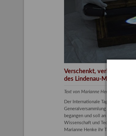
Aktuelle
Bestand
Gesamtv
Grußkar
Kalende
Bestellu
Verschenkt, verkauft, ver
des Lindenau-Museums
Text von Marianne Henke, Provenien
Der Internationale Tag der Frauen 
Generalversammlung der Vereinten N
begangen und soll an die entscheide
Wissenschaft und Technologie spiele
Marianne Henke ihr Tätigkeitsfeld v