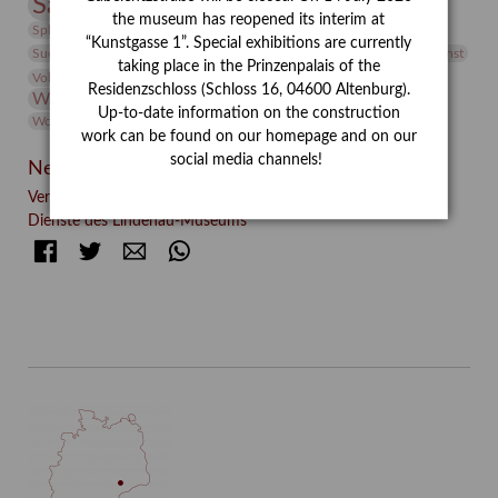
Sammlung
Samstagszeichner
Skulptur
Sonderausstellung
the museum has reopened its interim at
studio
Studio Bildende Kunst
Sphinx
studioDIGITAL
“Kunstgasse 1”. Special exhibitions are currently
Vermittlung
Suermondt-Ludwig-Museum
Video
Videokunst
taking place in the Prinzenpalais of the
Volontariat
Walter Rheiner
Weihnachten
Werefkin
Residenzschloss (Schloss 16, 04600 Altenburg).
Werkbetrachtung
Wissenschaft
Winter
Wolf and Dog
Up-to-date information on the construction
Wolf und Hund
Zirkuswoche
work can be found on our homepage and on our
social media channels!
Neueste Beiträge
Verschenkt, verkauft, vergessen? – Kunstdetektivinnen im
Dienste des Lindenau-Museums
Facebook
Twitter
E-mail
WhatsApp