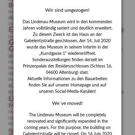
Bernhard August von Lindenau
Bibliothek
Wir sind umgezogen!
Conrad Felixmüller
Burg Posterstein
Depot
Der Blaue Reiter
digitallabor
Entartete Kunst
Enteignung
Das Lindenau-Museum wird in den kommenden
estrusker
Erdmann Julius Dietrich
Erlebnisportal
Exlibris
Expressionismus
Jahren vollständig saniert und deutlich erweitert.
Fotografie
Florenz
Festrede
Zu diesem Zweck ist das Haus an der
Frauen in der Antike und heute
frauen
Gerhard-Altenbourg-Preis
Gabelentzstraße geschlossen. Am 14. Juli 2020
wurde das Museum in seinem Interim in der
Gerhard Altenbourg
Grafik
Gerhard Kurt Müller
„Kunstgasse 1“ wiedereröffnet.
grafische sammlung
griechische Mythologie
Sonderausstellungen finden derzeit im
Heldinnen
Hanns-Conon von der Gabelentz
Heinrich Kirchhoff
Prinzenpalais des Residenzschlosses (Schloss 16,
herman de vries
Humboldt
Insekten
04600 Altenburg) statt.
Integriertes Schädlingsmanagement
Italien
Jahresempfang
Jubiläum
Kunst
Aktuelle Informationen zu den Bauarbeiten
Kolosseum
Kooperationsausstellung
Korkmodelle
Kunstvermittlung
finden Sie auf unserer Homepage und auf
Kunstmuseum
Kunst von Kühl
Künstler
unseren Social-Media-Kanälen!
KUNSTWAND
Künstlerin
Kurs
Lehmbruck
Lindenau-Museum
Marstall
Messeakademie
We´ve moved!
Museumsgeschichte
Museumsnacht
Natur
Museumspädagogik
Mäzen
Napoleon
Neue Remise
The Lindenau-Museum will be completely
Objekt im Fokus
Paul Klee
Peter Schnürpel
Phelloplastik
Pohlhof
renovated and significantly expanded in the
Provenienzforschung
Provenienz
coming years. For this purpose, the building on
Restaurierung
Restitution
Rudi Lesser
Ruth Wolf-Rehfeld
Gabelentzstraße will be closed. On 14 July 2020