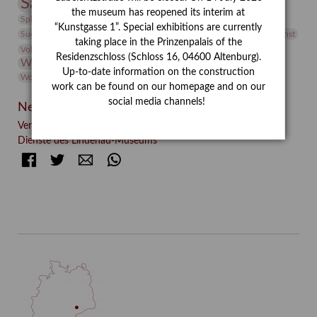
Sammlung
Samstagszeichner
Skulptur
Sonderausstellung
the museum has reopened its interim at
studio
Studio Bildende Kunst
Sphinx
studioDIGITAL
“Kunstgasse 1”. Special exhibitions are currently
Vermittlung
Suermondt-Ludwig-Museum
Video
Videokunst
taking place in the Prinzenpalais of the
Volontariat
Walter Rheiner
Weihnachten
Werefkin
Residenzschloss (Schloss 16, 04600 Altenburg).
Werkbetrachtung
Wissenschaft
Winter
Wolf and Dog
Up-to-date information on the construction
Wolf und Hund
Zirkuswoche
work can be found on our homepage and on our
social media channels!
Neueste Beiträge
Verschenkt, verkauft, vergessen? – Kunstdetektivinnen im
Dienste des Lindenau-Museums
Facebook
Twitter
E-mail
WhatsApp