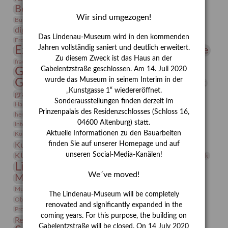
Bernhard August von Lindenau
Bibliothek
Wir sind umgezogen!
Conrad Felixmüller
Burg Posterstein
Depot
Der Blaue Reiter
digitallabor
Entartete Kunst
Enteignung
Das Lindenau-Museum wird in den kommenden
estrusker
Erdmann Julius Dietrich
Erlebnisportal
Exlibris
Expressionismus
Jahren vollständig saniert und deutlich erweitert.
Fotografie
Florenz
Festrede
Zu diesem Zweck ist das Haus an der
Frauen in der Antike und heute
frauen
Gerhard-Altenbourg-Preis
Gabelentzstraße geschlossen. Am 14. Juli 2020
wurde das Museum in seinem Interim in der
Gerhard Altenbourg
Grafik
Gerhard Kurt Müller
„Kunstgasse 1“ wiedereröffnet.
grafische sammlung
griechische Mythologie
Sonderausstellungen finden derzeit im
Heldinnen
Hanns-Conon von der Gabelentz
Heinrich Kirchhoff
Prinzenpalais des Residenzschlosses (Schloss 16,
herman de vries
Humboldt
Insekten
04600 Altenburg) statt.
Integriertes Schädlingsmanagement
Italien
Jahresempfang
Jubiläum
Kunst
Aktuelle Informationen zu den Bauarbeiten
Kolosseum
Kooperationsausstellung
Korkmodelle
Kunstvermittlung
finden Sie auf unserer Homepage und auf
Kunstmuseum
Kunst von Kühl
Künstler
unseren Social-Media-Kanälen!
KUNSTWAND
Künstlerin
Kurs
Lehmbruck
Lindenau-Museum
Marstall
Messeakademie
We´ve moved!
Museumsgeschichte
Museumsnacht
Natur
Museumspädagogik
Mäzen
Napoleon
Neue Remise
The Lindenau-Museum will be completely
Objekt im Fokus
Paul Klee
Peter Schnürpel
Phelloplastik
Pohlhof
renovated and significantly expanded in the
Provenienzforschung
Provenienz
coming years. For this purpose, the building on
Restaurierung
Restitution
Rudi Lesser
Ruth Wolf-Rehfeld
Gabelentzstraße will be closed. On 14 July 2020