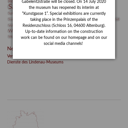
Restaurierung
Restitution
Rudi Lesser
Ruth Wolf-Rehfeld
Gabelentzstraße will be closed. On 14 July 2020
Sammlung
Samstagszeichner
Skulptur
Sonderausstellung
the museum has reopened its interim at
studio
Studio Bildende Kunst
Sphinx
studioDIGITAL
“Kunstgasse 1”. Special exhibitions are currently
Vermittlung
Suermondt-Ludwig-Museum
Video
Videokunst
taking place in the Prinzenpalais of the
Volontariat
Walter Rheiner
Weihnachten
Werefkin
Residenzschloss (Schloss 16, 04600 Altenburg).
Werkbetrachtung
Wissenschaft
Winter
Wolf and Dog
Up-to-date information on the construction
Wolf und Hund
Zirkuswoche
work can be found on our homepage and on our
social media channels!
Neueste Beiträge
Verschenkt, verkauft, vergessen? – Kunstdetektivinnen im
Dienste des Lindenau-Museums
Facebook
Twitter
E-mail
WhatsApp