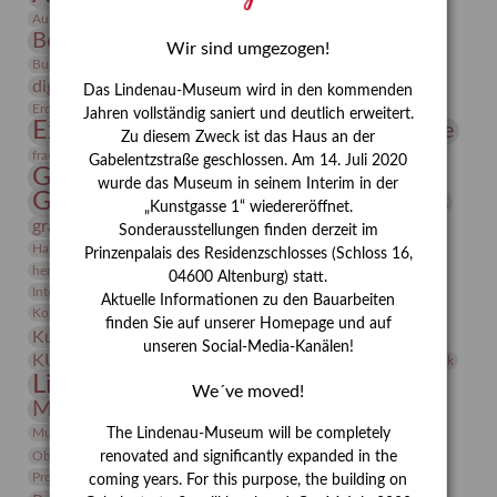
Bauhaus
Ausstellung „Vier Winde“
Berlin in den Zwanziger Jahren
Bernhard August von Lindenau
Bibliothek
Wir sind umgezogen!
Conrad Felixmüller
Burg Posterstein
Depot
Der Blaue Reiter
digitallabor
Entartete Kunst
Enteignung
Das Lindenau-Museum wird in den kommenden
estrusker
Erdmann Julius Dietrich
Erlebnisportal
Exlibris
Jahren vollständig saniert und deutlich erweitert.
Expressionismus
Fotografie
Florenz
Festrede
Zu diesem Zweck ist das Haus an der
Frauen in der Antike und heute
frauen
Gabelentzstraße geschlossen. Am 14. Juli 2020
Gerhard-Altenbourg-Preis
wurde das Museum in seinem Interim in der
Gerhard Altenbourg
Grafik
Gerhard Kurt Müller
„Kunstgasse 1“ wiedereröffnet.
grafische sammlung
griechische Mythologie
Sonderausstellungen finden derzeit im
Heldinnen
Hanns-Conon von der Gabelentz
Heinrich Kirchhoff
Prinzenpalais des Residenzschlosses (Schloss 16,
herman de vries
Humboldt
Insekten
04600 Altenburg) statt.
Integriertes Schädlingsmanagement
Italien
Jahresempfang
Jubiläum
Aktuelle Informationen zu den Bauarbeiten
Kunst
Kolosseum
Kooperationsausstellung
Korkmodelle
finden Sie auf unserer Homepage und auf
Kunstvermittlung
Kunstmuseum
Kunst von Kühl
unseren Social-Media-Kanälen!
Künstler
KUNSTWAND
Künstlerin
Kurs
Lehmbruck
Lindenau-Museum
Marstall
Messeakademie
We´ve moved!
Museumsgeschichte
Museumsnacht
Natur
Museumspädagogik
Mäzen
Napoleon
Neue Remise
The Lindenau-Museum will be completely
Objekt im Fokus
Paul Klee
Peter Schnürpel
Phelloplastik
Pohlhof
renovated and significantly expanded in the
Provenienzforschung
Provenienz
coming years. For this purpose, the building on