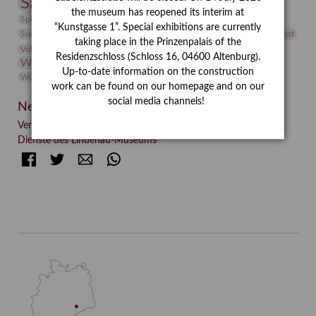
Sammlung
Samstagszeichner
Skulptur
Sonderausstellung
the museum has reopened its interim at
studio
Studio Bildende Kunst
Sphinx
studioDIGITAL
“Kunstgasse 1”. Special exhibitions are currently
Vermittlung
Suermondt-Ludwig-Museum
Video
Videokunst
taking place in the Prinzenpalais of the
Volontariat
Walter Rheiner
Weihnachten
Werefkin
Residenzschloss (Schloss 16, 04600 Altenburg).
Werkbetrachtung
Wissenschaft
Winter
Wolf and Dog
Up-to-date information on the construction
Wolf und Hund
Zirkuswoche
work can be found on our homepage and on our
social media channels!
Neueste Beiträge
Verschenkt, verkauft, vergessen? – Kunstdetektivinnen im
Dienste des Lindenau-Museums
Facebook
Twitter
E-mail
WhatsApp