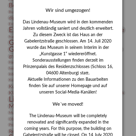
Bernhard August von Lindenau
Bibliothek
Wir sind umgezogen!
Conrad Felixmüller
Burg Posterstein
Depot
Der Blaue Reiter
digitallabor
Entartete Kunst
Enteignung
Das Lindenau-Museum wird in den kommenden
estrusker
Erdmann Julius Dietrich
Erlebnisportal
Exlibris
Expressionismus
Jahren vollständig saniert und deutlich erweitert.
Fotografie
Florenz
Festrede
Zu diesem Zweck ist das Haus an der
Frauen in der Antike und heute
frauen
Gerhard-Altenbourg-Preis
Gabelentzstraße geschlossen. Am 14. Juli 2020
wurde das Museum in seinem Interim in der
Gerhard Altenbourg
Grafik
Gerhard Kurt Müller
„Kunstgasse 1“ wiedereröffnet.
grafische sammlung
griechische Mythologie
Sonderausstellungen finden derzeit im
Heldinnen
Hanns-Conon von der Gabelentz
Heinrich Kirchhoff
Prinzenpalais des Residenzschlosses (Schloss 16,
herman de vries
Humboldt
Insekten
04600 Altenburg) statt.
Integriertes Schädlingsmanagement
Italien
Jahresempfang
Jubiläum
Kunst
Aktuelle Informationen zu den Bauarbeiten
Kolosseum
Kooperationsausstellung
Korkmodelle
Kunstvermittlung
finden Sie auf unserer Homepage und auf
Kunstmuseum
Kunst von Kühl
Künstler
unseren Social-Media-Kanälen!
KUNSTWAND
Künstlerin
Kurs
Lehmbruck
Lindenau-Museum
Marstall
Messeakademie
We´ve moved!
Museumsgeschichte
Museumsnacht
Natur
Museumspädagogik
Mäzen
Napoleon
Neue Remise
The Lindenau-Museum will be completely
Objekt im Fokus
Paul Klee
Peter Schnürpel
Phelloplastik
Pohlhof
renovated and significantly expanded in the
Provenienzforschung
Provenienz
coming years. For this purpose, the building on
Restaurierung
Restitution
Rudi Lesser
Ruth Wolf-Rehfeld
Gabelentzstraße will be closed. On 14 July 2020