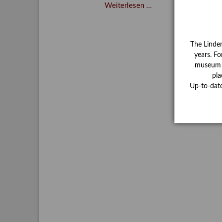
Verschenkt,
Weiterlesen …
verkauft,
vergessen?
–
The Linde
Kunstdetektivinnen
years. Fo
im
museum ha
Dienste
pla
des
Up-to-dat
Lindenau-
Museums