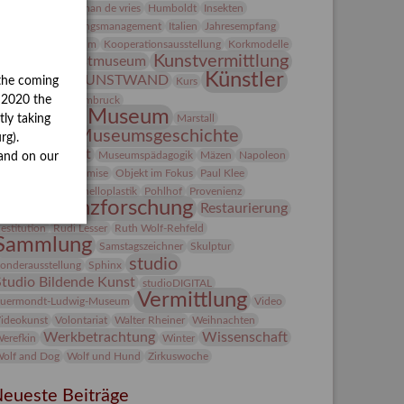
Heldinnen
herman de vries
Humboldt
Insekten
ntegriertes Schädlingsmanagement
Italien
Jahresempfang
ubiläum
Kolosseum
Kooperationsausstellung
Korkmodelle
Kunst
Kunstvermittlung
Kunstmuseum
Künstler
KUNSTWAND
the coming
unst von Kühl
Kurs
Künstlerin
y 2020 the
Lehmbruck
Lindenau-Museum
Marstall
tly taking
Museumsgeschichte
esseakademie
rg).
Museumsnacht
Museumspädagogik
Mäzen
Napoleon
and on our
Natur
Neue Remise
Objekt im Fokus
Paul Klee
eter Schnürpel
Phelloplastik
Pohlhof
Provenienz
Provenienzforschung
Restaurierung
estitution
Rudi Lesser
Ruth Wolf-Rehfeld
Sammlung
Samstagszeichner
Skulptur
studio
onderausstellung
Sphinx
Studio Bildende Kunst
studioDIGITAL
Vermittlung
uermondt-Ludwig-Museum
Video
ideokunst
Volontariat
Walter Rheiner
Weihnachten
Werkbetrachtung
Wissenschaft
erefkin
Winter
olf and Dog
Wolf und Hund
Zirkuswoche
eueste Beiträge