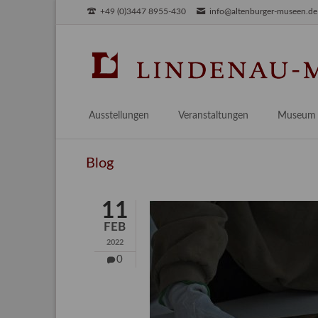
+49 (0)3447 8955-430
info@altenburger-museen.de
SUCHEN
Ausstellungen
Veranstaltungen
Museum
Vorschau
Über das
Blog
Aktuell
Aktuelles
Archiv
Besuch
11
Digitales
FEB
Team
2022
Praktikum
0
Engageme
Publikati