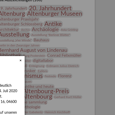
lle Auszeichnungen (106)
20. Jahrhundert
19. Jahrhundert
Altenburg
Altenburger Museen
Altenburger Praxisjahr
Antike
Altenburger Schlossberg
Archäologie
Architektur
Archiv
Asta Gröting
Ausstellung
Ausstellung "Berliner Blätter"
Bauhaus
usstellung „Vier Winde“
erlin in den Zwanziger Jahren
Bernhard August von Lindenau
Bibliothek
Conrad Felixmüller
Burg Posterstein
digitallabor
×
epot
Der Blaue Reiter
Entartete Kunst
Enteignung
Erdmann Julius Dietrich
estrusker
rlebnisportal
Exlibris
Expressionismus
Florenz
Festrede
Fotografie
frauen
eutlich
Frauen in der Antike und heute
Gerhard-Altenbourg-Preis
. Juli 2020
Gerhard Altenbourg
t.
Gerhard Kurt Müller
Grafik
grafische sammlung
s 16, 04600
griechische Mythologie
anns-Conon von der Gabelentz
Heinrich Kirchhoff
auf unseren