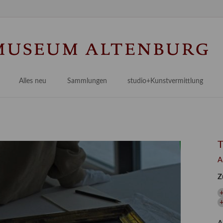
Na
üb
Alles neu
Sammlungen
studio+Kunstvermittlung
 Museum
Planungsstände
Antikensammlungen
studio
Lindenau21PLUS
Frühe italienische Malerei
studioAngebote
Digitalisierung
bellissimo.digital
studioTeam
Provenienzforschung
Malerei 17.–19. Jh.
Angebote für Erwachsene
A
Kulturelle Vermittlung
Deutsche Malerei 20./21. Jh.
Angebote für Kitas
Z
Länderübergreifende kulturtouristische Ziele
 / Praxisprojekt
Grafische Sammlung
Angebote für Schulen
nt
Kunstbibliothek
onen
Restaurierung