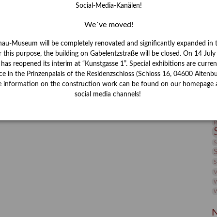
Social-Media-Kanälen!
I
J
We´ve moved!
nau-Museum will be completely renovated and significantly expanded in 
K
r this purpose, the building on Gabelentzstraße will be closed. On 14 Jul
s reopened its interim at “Kunstgasse 1”. Special exhibitions are curren
M
ce in the Prinzenpalais of the Residenzschloss (Schloss 16, 04600 Altenbu
e information on the construction work can be found on our homepage 
social media channels!
P
R
S
S
V
W
W
N