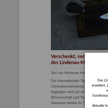
Aktuelle
Bestand
Gesamtv
Grußkar
Kalende
Bestellu
Verschenkt, verkauft, ver
des Lindenau-Museums
Text von Marianne Henke, Provenien
Das Li
Der Internationale Tag der Frauen 
erweitert.
Generalversammlung der Vereinten N
w
begangen und soll an die entscheide
Sonderauss
Wissenschaft und Technologie spiele
Marianne Henke ihr Tätigkeitsfeld v
Aktuelle I