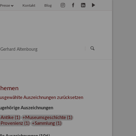
Presse
Kontakt
Blog
vigation
erspringen
Navigation
überspringen
Gerhard Altenbourg
Themen
usgewählte Auszeichnungen zurücksetzen
ugehörige Auszeichnungen
+Antike
(
1
)
+Museumsgeschichte
(
1
)
+Provenienz
(
1
)
+Sammlung
(
1
)