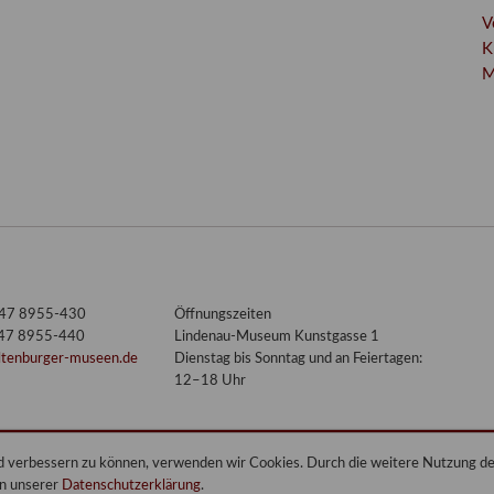
V
K
M
3447 8955-430
Öffnungszeiten
447 8955-440
Lindenau-Museum Kunstgasse 1
ltenburger-museen.de
Dienstag bis Sonntag und an Feiertagen:
12–18 Uhr
end verbessern zu können, verwenden wir Cookies. Durch die weitere Nutzung 
in unserer
Datenschutzerklärung
.