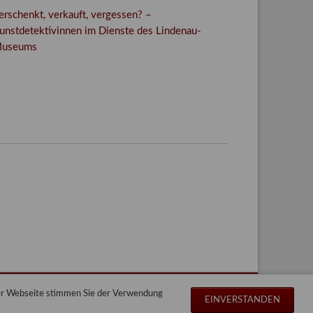
erschenkt, verkauft, vergessen? –
unstdetektivinnen im Dienste des Lindenau-
useums
Facebook
Twitter
E-mail
WhatsApp
der Webseite stimmen Sie der Verwendung
Navigation
Impressum
Datenschutz
Sitemap
EINVERSTANDEN
überspringen