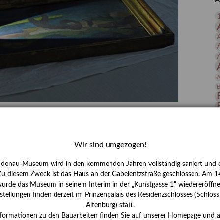
A
 Publikationen
Forschung
skataloge & Editionen
erzeichnis
ten
r
A
ng
B
gessen? – Kunstdetektivinnen im Dienste
D
E
Wir sind umgezogen!
zforscherin am Lindenau-Museum Altenburg
ndenau-Museum wird in den kommenden Jahren vollständig saniert und d
und Mädchen in der Wissenschaft wurde 2015 in der
 Zu diesem Zweck ist das Haus an der Gabelentzstraße geschlossen. Am 14
ationen beschlossen. Er wird jährlich am 11. Februar
urde das Museum in seinem Interim in der „Kunstgasse 1“ wiedereröffne
nde Rolle erinnern, die Mädchen und Frauen in
tellungen finden derzeit im Prinzenpalais des Residenzschlosses (Schlos
n. In ihrem Blogbeitrag stellt Provenienzforscherin
Altenburg) statt.
or.
H
nformationen zu den Bauarbeiten finden Sie auf unserer Homepage und 