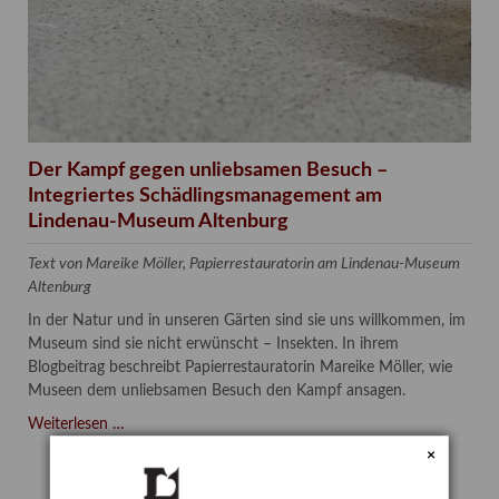
Der Kampf gegen unliebsamen Besuch –
Integriertes Schädlingsmanagement am
Lindenau-Museum Altenburg
Text von Mareike Möller, Papierrestauratorin am Lindenau-Museum
Altenburg
In der Natur und in unseren Gärten sind sie uns willkommen, im
Museum sind sie nicht erwünscht – Insekten. In ihrem
Blogbeitrag beschreibt Papierrestauratorin Mareike Möller, wie
Museen dem unliebsamen Besuch den Kampf ansagen.
Der
Weiterlesen …
Kampf
×
gegen
unliebsamen