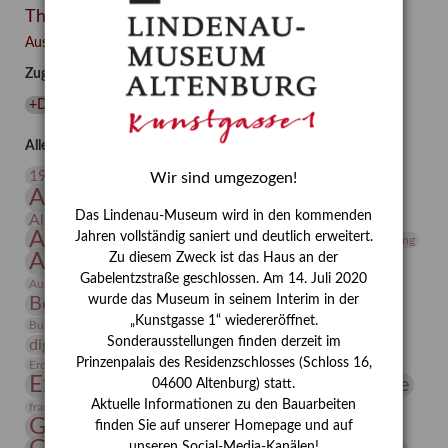
Themen
Besuch
–
Ausgewählte Auszeichnungen zurücksetzen
Integriertes
Zugehörige Auszeichnungen
Schädlingsmanagement
am
+Depot
(
1
)
Lindenau-
Museum
Alle Auszeichnungen (106)
Altenburg
20. Jahrhundert
19. Jahrhundert
Wir sind umgezogen!
Altenburg
Altenburger Museen
Das Lindenau-Museum wird in den kommenden
Altenburger Praxisjahr
Altenburger Schlossberg
Antike
Archäologie
Jahren vollständig saniert und deutlich erweitert.
Architektur
Archiv
Asta Gröting
Ausstellung
Zu diesem Zweck ist das Haus an der
Ausstellung "Berliner Blätter"
Gabelentzstraße geschlossen. Am 14. Juli 2020
Bauhaus
Ausstellung „Vier Winde“
Berlin in den Zwanziger Jahren
wurde das Museum in seinem Interim in der
Bernhard August von Lindenau
Bibliothek
„Kunstgasse 1“ wiedereröffnet.
Conrad Felixmüller
Burg Posterstein
Depot
Der Blaue Reiter
Sonderausstellungen finden derzeit im
digitallabor
Entartete Kunst
Enteignung
Prinzenpalais des Residenzschlosses (Schloss 16,
estrusker
Erdmann Julius Dietrich
Erlebnisportal
Exlibris
Expressionismus
Fotografie
Florenz
04600 Altenburg) statt.
Festrede
Aktuelle Informationen zu den Bauarbeiten
Frauen in der Antike und heute
frauen
Gerhard-Altenbourg-Preis
finden Sie auf unserer Homepage und auf
unseren Social-Media-Kanälen!