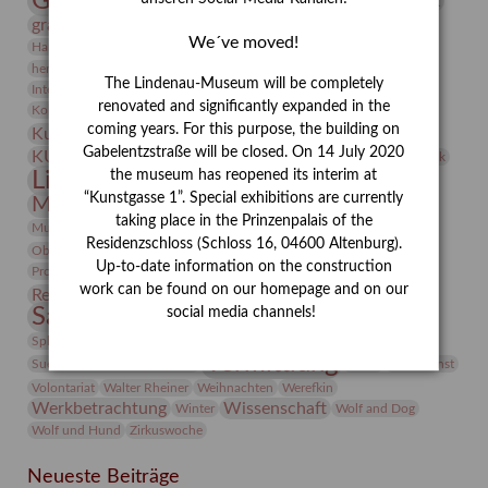
Gerhard Altenbourg
Grafik
Gerhard Kurt Müller
grafische sammlung
griechische Mythologie
We´ve moved!
Heldinnen
Hanns-Conon von der Gabelentz
Heinrich Kirchhoff
herman de vries
Humboldt
Insekten
The Lindenau-Museum will be completely
Integriertes Schädlingsmanagement
Italien
Jahresempfang
Jubiläum
Kunst
renovated and significantly expanded in the
Kolosseum
Kooperationsausstellung
Korkmodelle
coming years. For this purpose, the building on
Kunstvermittlung
Kunstmuseum
Kunst von Kühl
Künstler
Gabelentzstraße will be closed. On 14 July 2020
KUNSTWAND
Künstlerin
Kurs
Lehmbruck
the museum has reopened its interim at
Lindenau-Museum
Marstall
Messeakademie
“Kunstgasse 1”. Special exhibitions are currently
Museumsgeschichte
Museumsnacht
taking place in the Prinzenpalais of the
Natur
Museumspädagogik
Mäzen
Napoleon
Neue Remise
Residenzschloss (Schloss 16, 04600 Altenburg).
Objekt im Fokus
Paul Klee
Peter Schnürpel
Phelloplastik
Pohlhof
Provenienzforschung
Up-to-date information on the construction
Provenienz
work can be found on our homepage and on our
Restaurierung
Restitution
Rudi Lesser
Ruth Wolf-Rehfeld
Sammlung
social media channels!
Samstagszeichner
Skulptur
Sonderausstellung
studio
Studio Bildende Kunst
Sphinx
studioDIGITAL
Vermittlung
Suermondt-Ludwig-Museum
Video
Videokunst
Volontariat
Walter Rheiner
Weihnachten
Werefkin
Werkbetrachtung
Wissenschaft
Winter
Wolf and Dog
Wolf und Hund
Zirkuswoche
Neueste Beiträge