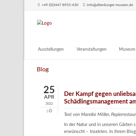
+49 (0)3447 8955-430
info@altenburger-museen.de
SUCHEN
Ausstellungen
Veranstaltungen
Museum
Vorschau
Über das
Blog
Aktuell
Aktuelles
Archiv
Besuch
25
Digitales
Der Kampf gegen unliebsa
APR
Schädlingsmanagement am
Team
2022
Praktikum
0
Text von Mareike Möller, Papierrest
Engageme
In der Natur und in unseren Gärten 
Publikati
erwünscht – Insekten. In ihrem Blog