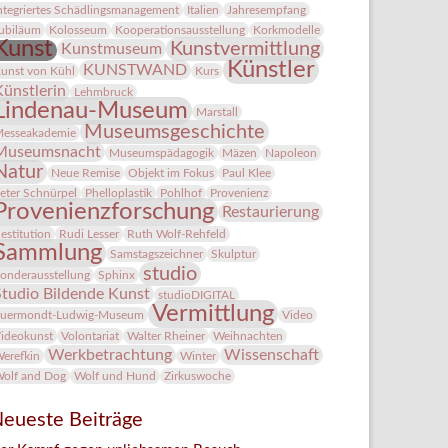
ntegriertes Schädlingsmanagement
Italien
Jahresempfang
ubiläum
Kolosseum
Kooperationsausstellung
Korkmodelle
Kunst
Kunstvermittlung
Kunstmuseum
Künstler
KUNSTWAND
unst von Kühl
Kurs
Künstlerin
Lehmbruck
Lindenau-Museum
Marstall
Museumsgeschichte
esseakademie
Museumsnacht
Museumspädagogik
Mäzen
Napoleon
Natur
Neue Remise
Objekt im Fokus
Paul Klee
eter Schnürpel
Phelloplastik
Pohlhof
Provenienz
Provenienzforschung
Restaurierung
estitution
Rudi Lesser
Ruth Wolf-Rehfeld
Sammlung
Samstagszeichner
Skulptur
studio
onderausstellung
Sphinx
Studio Bildende Kunst
studioDIGITAL
Vermittlung
uermondt-Ludwig-Museum
Video
ideokunst
Volontariat
Walter Rheiner
Weihnachten
Werkbetrachtung
Wissenschaft
erefkin
Winter
olf and Dog
Wolf und Hund
Zirkuswoche
eueste Beiträge