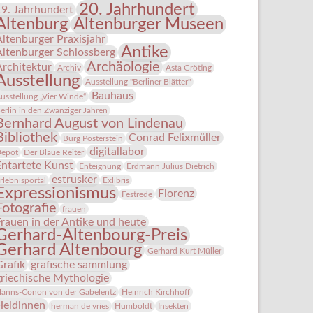
20. Jahrhundert
19. Jahrhundert
Altenburg
Altenburger Museen
Altenburger Praxisjahr
Antike
Altenburger Schlossberg
Archäologie
Architektur
Archiv
Asta Gröting
Ausstellung
Ausstellung "Berliner Blätter"
Bauhaus
usstellung „Vier Winde“
erlin in den Zwanziger Jahren
Bernhard August von Lindenau
Bibliothek
Conrad Felixmüller
Burg Posterstein
digitallabor
epot
Der Blaue Reiter
Entartete Kunst
Enteignung
Erdmann Julius Dietrich
estrusker
rlebnisportal
Exlibris
Expressionismus
Florenz
Festrede
Fotografie
frauen
Frauen in der Antike und heute
Gerhard-Altenbourg-Preis
Gerhard Altenbourg
Gerhard Kurt Müller
Grafik
grafische sammlung
griechische Mythologie
anns-Conon von der Gabelentz
Heinrich Kirchhoff
Heldinnen
herman de vries
Humboldt
Insekten