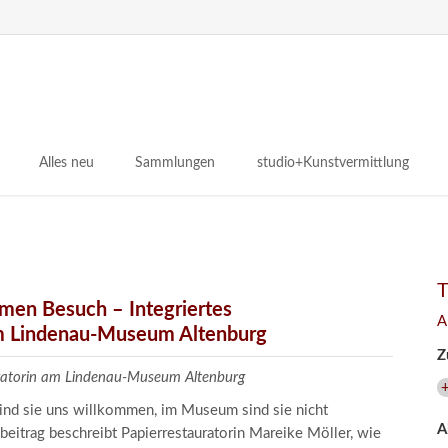
N
ü
Alles neu
Sammlungen
studio+Kunstvermittlung
 Museum
Planungsstände
Antikensammlungen
studio
Lindenau21PLUS
Frühe italienische Malerei
studioAngebote
Digitalisierung
bellissimo.digital
studioTeam
Provenienzforschung
Malerei 17.–19. Jh.
Angebote für Erwachsene
men Besuch – Integriertes
A
Kulturelle Vermittlung
 Lindenau-Museum Altenburg
Deutsche Malerei 20./21. Jh.
Angebote für Kitas
Z
Länderübergreifende kulturtouristische Ziele
 / Praxisprojekt
Grafische Sammlung
Angebote für Schulen
auratorin am Lindenau-Museum Altenburg
nt
Kunstbibliothek
sind sie uns willkommen, im Museum sind sie nicht
A
onen
Restaurierung
beitrag beschreibt Papierrestauratorin Mareike Möller, wie