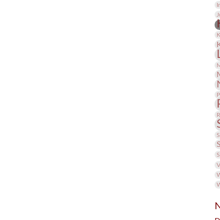
I
J
K
M
P
R
S
S
V
W
W
N