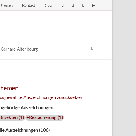
Presse
Kontakt
Blog
avigation
berspringen
Navigation
überspringen
Gerhard Altenbourg
Themen
usgewählte Auszeichnungen zurücksetzen
ugehörige Auszeichnungen
+Insekten
(
1
)
+Restaurierung
(
1
)
lle Auszeichnungen (106)