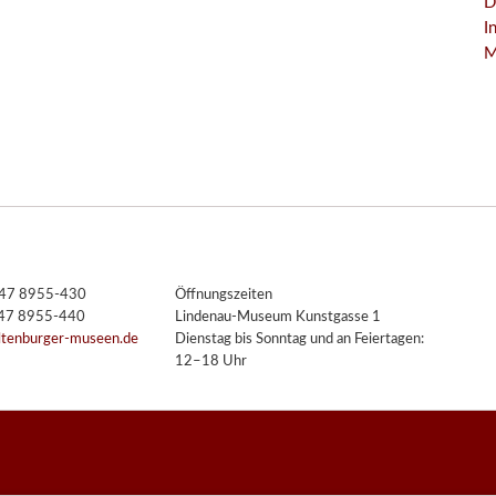
D
I
M
3447 8955-430
Öffnungszeiten
447 8955-440
Lindenau-Museum Kunstgasse 1
ltenburger-museen.de
Dienstag bis Sonntag und an Feiertagen:
12–18 Uhr