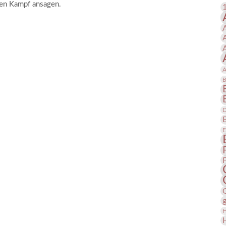
en Kampf ansagen.
 Publikationen
Forschung
skataloge & Editionen
erzeichnis
ten
A
r
B
ng
nt
D
E
H