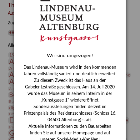
Themen
Besuch
–
Ausgewählte Auszeichnungen zurücksetzen
Integriertes
Zugehörige Auszeichnungen
Schädlingsmanagement
am
+Bibliothek
(
1
)
+Insekten
(
1
)
Lindenau-
Museum
Alle Auszeichnungen (106)
Altenburg
20. Jahrhundert
19. Jahrhundert
Wir sind umgezogen!
Altenburg
Altenburger Museen
Das Lindenau-Museum wird in den kommenden
Altenburger Praxisjahr
Altenburger Schlossberg
Antike
Archäologie
Jahren vollständig saniert und deutlich erweitert.
Architektur
Archiv
Asta Gröting
Ausstellung
Zu diesem Zweck ist das Haus an der
Ausstellung "Berliner Blätter"
Gabelentzstraße geschlossen. Am 14. Juli 2020
Bauhaus
Ausstellung „Vier Winde“
Berlin in den Zwanziger Jahren
wurde das Museum in seinem Interim in der
Bernhard August von Lindenau
Bibliothek
„Kunstgasse 1“ wiedereröffnet.
Conrad Felixmüller
Burg Posterstein
Depot
Der Blaue Reiter
Sonderausstellungen finden derzeit im
digitallabor
Entartete Kunst
Enteignung
Prinzenpalais des Residenzschlosses (Schloss 16,
estrusker
Erdmann Julius Dietrich
Erlebnisportal
Exlibris
Expressionismus
Fotografie
Florenz
04600 Altenburg) statt.
Festrede
Aktuelle Informationen zu den Bauarbeiten
Frauen in der Antike und heute
frauen
Gerhard-Altenbourg-Preis
finden Sie auf unserer Homepage und auf
unseren Social-Media-Kanälen!