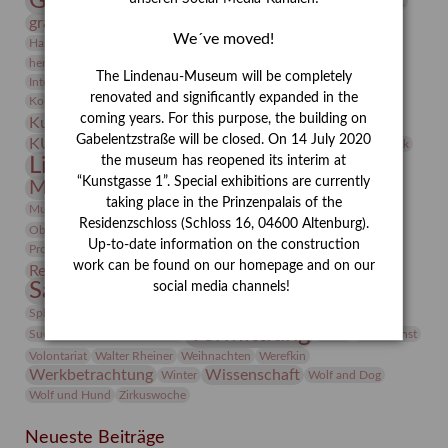
Gerhard Altenbourg
Grafik
Gerhard Kurt Müller
grafische sammlung
griechische Mythologie
We´ve moved!
Heldinnen
Hanns-Conon von der Gabelentz
Heinrich Kirchhoff
herman de vries
Humboldt
Insekten
The Lindenau-Museum will be completely
Integriertes Schädlingsmanagement
Italien
Jahresempfang
Jubiläum
Kunst
renovated and significantly expanded in the
Kolosseum
Kooperationsausstellung
Korkmodelle
coming years. For this purpose, the building on
Kunstvermittlung
Kunstmuseum
Kunst von Kühl
Künstler
Gabelentzstraße will be closed. On 14 July 2020
KUNSTWAND
Künstlerin
Kurs
Lehmbruck
the museum has reopened its interim at
Lindenau-Museum
Marstall
Messeakademie
“Kunstgasse 1”. Special exhibitions are currently
Museumsgeschichte
Museumsnacht
taking place in the Prinzenpalais of the
Natur
Museumspädagogik
Mäzen
Napoleon
Neue Remise
Residenzschloss (Schloss 16, 04600 Altenburg).
Objekt im Fokus
Paul Klee
Peter Schnürpel
Phelloplastik
Pohlhof
Provenienzforschung
Up-to-date information on the construction
Provenienz
work can be found on our homepage and on our
Restaurierung
Restitution
Rudi Lesser
Ruth Wolf-Rehfeld
Sammlung
social media channels!
Samstagszeichner
Skulptur
Sonderausstellung
studio
Studio Bildende Kunst
Sphinx
studioDIGITAL
Vermittlung
Suermondt-Ludwig-Museum
Video
Videokunst
Volontariat
Walter Rheiner
Weihnachten
Werefkin
Werkbetrachtung
Wissenschaft
Winter
Wolf and Dog
Wolf und Hund
Zirkuswoche
Neueste Beiträge