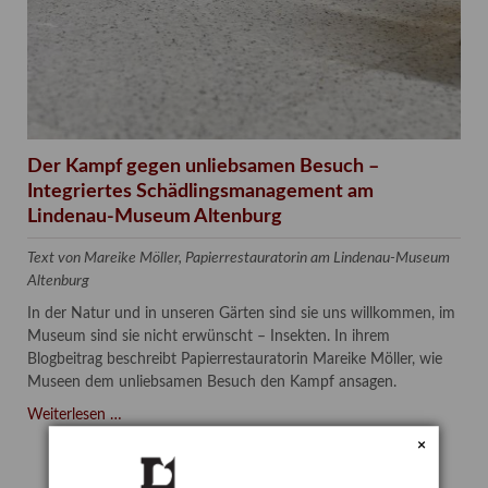
Der Kampf gegen unliebsamen Besuch –
Integriertes Schädlingsmanagement am
Lindenau-Museum Altenburg
Text von Mareike Möller, Papierrestauratorin am Lindenau-Museum
Altenburg
In der Natur und in unseren Gärten sind sie uns willkommen, im
Museum sind sie nicht erwünscht – Insekten. In ihrem
Blogbeitrag beschreibt Papierrestauratorin Mareike Möller, wie
Museen dem unliebsamen Besuch den Kampf ansagen.
Der
Weiterlesen …
Kampf
×
gegen
unliebsamen