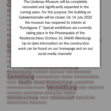
The Lindenau-Museum will be completely
Gerhard Altenbourg
Grafik
Gerhard Kurt Müller
renovated and significantly expanded in the
grafische sammlung
griechische Mythologie
coming years. For this purpose, the building on
Heldinnen
Hanns-Conon von der Gabelentz
Heinrich Kirchhoff
Gabelentzstraße will be closed. On 14 July 2020
herman de vries
Humboldt
Insekten
the museum has reopened its interim at
Integriertes Schädlingsmanagement
Italien
Jahresempfang
Jubiläum
“Kunstgasse 1”. Special exhibitions are currently
Kunst
Kolosseum
Kooperationsausstellung
Korkmodelle
taking place in the Prinzenpalais of the
Kunstvermittlung
Kunstmuseum
Kunst von Kühl
Residenzschloss (Schloss 16, 04600 Altenburg).
Künstler
KUNSTWAND
Künstlerin
Kurs
Lehmbruck
Up-to-date information on the construction
Lindenau-Museum
Marstall
Messeakademie
work can be found on our homepage and on our
Museumsgeschichte
Museumsnacht
social media channels!
Natur
Museumspädagogik
Mäzen
Napoleon
Neue Remise
Objekt im Fokus
Paul Klee
Peter Schnürpel
Phelloplastik
Pohlhof
Provenienzforschung
Provenienz
Restaurierung
Restitution
Rudi Lesser
Ruth Wolf-Rehfeld
Sammlung
Samstagszeichner
Skulptur
Sonderausstellung
studio
Studio Bildende Kunst
Sphinx
studioDIGITAL
Vermittlung
Suermondt-Ludwig-Museum
Video
Videokunst
Volontariat
Walter Rheiner
Weihnachten
Werefkin
Werkbetrachtung
Wissenschaft
Winter
Wolf and Dog
Wolf und Hund
Zirkuswoche