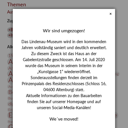
Themen
Besuch
–
Ausgewählte Auszeichnungen zurücksetzen
×
Integriertes
Zugehörige Auszeichnungen
Schädlingsmanagement
am
+Bibliothek
(
1
)
+Insekten
(
1
)
Wir sind umgezogen!
Lindenau-
+Integriertes Schädlingsmanagement
(
1
)
Museum
Das Lindenau-Museum wird in den kommenden
Altenburg
Alle Auszeichnungen (106)
Jahren vollständig saniert und deutlich erweitert.
Zu diesem Zweck ist das Haus an der
20. Jahrhundert
19. Jahrhundert
Gabelentzstraße geschlossen. Am 14. Juli 2020
Altenburg
Altenburger Museen
wurde das Museum in seinem Interim in der
Altenburger Praxisjahr
Altenburger Schlossberg
„Kunstgasse 1“ wiedereröffnet.
Antike
Archäologie
Architektur
Archiv
Asta Gröting
Sonderausstellungen finden derzeit im
Ausstellung
Ausstellung "Berliner Blätter"
Prinzenpalais des Residenzschlosses (Schloss 16,
Bauhaus
Ausstellung „Vier Winde“
Berlin in den Zwanziger Jahren
04600 Altenburg) statt.
Bernhard August von Lindenau
Bibliothek
Aktuelle Informationen zu den Bauarbeiten
Conrad Felixmüller
Burg Posterstein
Depot
Der Blaue Reiter
finden Sie auf unserer Homepage und auf
digitallabor
Entartete Kunst
Enteignung
unseren Social-Media-Kanälen!
estrusker
Erdmann Julius Dietrich
Erlebnisportal
Exlibris
Expressionismus
Fotografie
Florenz
Festrede
We´ve moved!
Frauen in der Antike und heute
frauen
Gerhard-Altenbourg-Preis