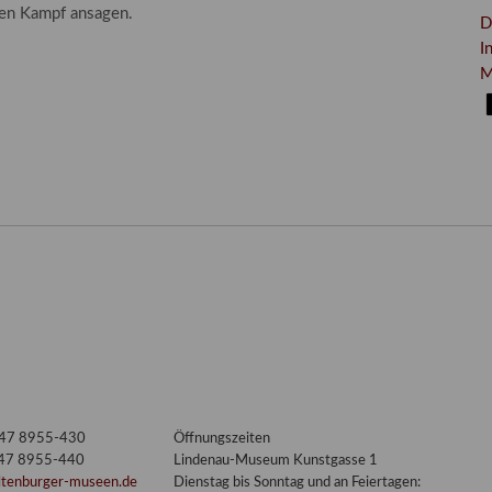
en Kampf ansagen.
D
I
M
nt
3447 8955-430
Öffnungszeiten
447 8955-440
Lindenau-Museum Kunstgasse 1
ltenburger-museen.de
Dienstag bis Sonntag und an Feiertagen: