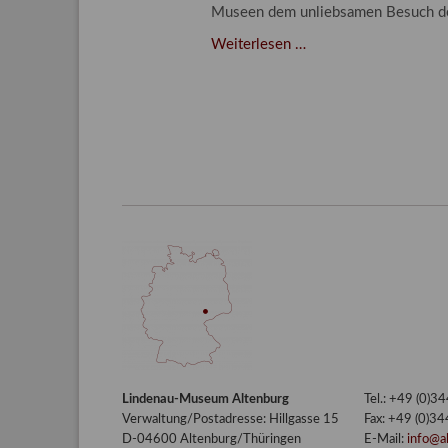
Museen dem unliebsamen Besuch d
Der
Weiterlesen …
Kampf
gegen
unliebsamen
Besuch
–
Integriertes
Schädlingsmanageme
am
Lindenau-
Museum
Altenburg
Lindenau-Museum Altenburg
Tel.: +49 (0)
Verwaltung/Postadresse: Hillgasse 15
Fax: +49 (0)3
D-04600 Altenburg/Thüringen
E-Mail:
info@a