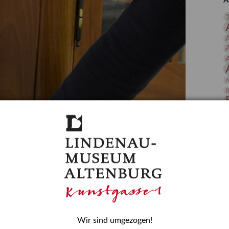
A
 Publikationen
Forschung
skataloge & Editionen
erzeichnis
ten
r
A
ng
B
D
E
Wir sind umgezogen!
H