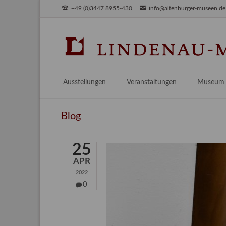
+49 (0)3447 8955-430
info@altenburger-museen.de
SUCHEN
Ausstellungen
Veranstaltungen
Museum
Vorschau
Über das
Blog
Aktuell
Aktuelles
Archiv
Besuch
25
Digitales
APR
Team
2022
Praktikum
0
Engageme
Publikati