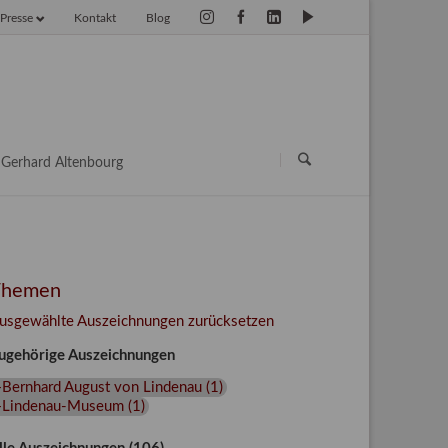
Presse
Kontakt
Blog
vigation
erspringen
Navigation
überspringen
Gerhard Altenbourg
Themen
usgewählte Auszeichnungen zurücksetzen
ugehörige Auszeichnungen
+Bernhard August von Lindenau
(
1
)
+Lindenau-Museum
(
1
)