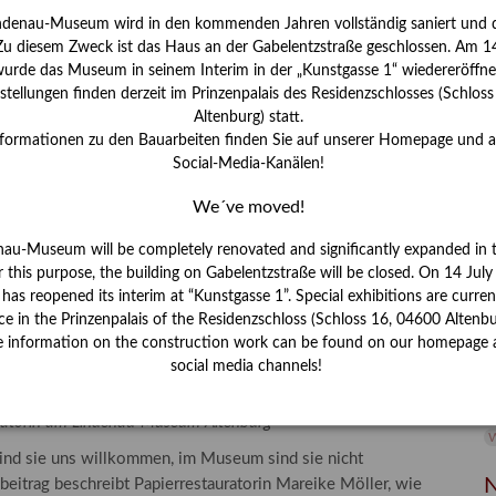
ndenau-Museum wird in den kommenden Jahren vollständig saniert und d
I
 Zu diesem Zweck ist das Haus an der Gabelentzstraße geschlossen. Am 14
J
urde das Museum in seinem Interim in der „Kunstgasse 1“ wiedereröffne
tellungen finden derzeit im Prinzenpalais des Residenzschlosses (Schlos
K
Altenburg) statt.
nformationen zu den Bauarbeiten finden Sie auf unserer Homepage und 
Social-Media-Kanälen!
M
We´ve moved!
P
nau-Museum will be completely renovated and significantly expanded in 
r this purpose, the building on Gabelentzstraße will be closed. On 14 Jul
R
s reopened its interim at “Kunstgasse 1”. Special exhibitions are curren
ce in the Prinzenpalais of the Residenzschloss (Schloss 16, 04600 Altenbu
S
e information on the construction work can be found on our homepage 
men Besuch – Integriertes
social media channels!
S
 Lindenau-Museum Altenburg
V
W
auratorin am Lindenau-Museum Altenburg
W
sind sie uns willkommen, im Museum sind sie nicht
N
beitrag beschreibt Papierrestauratorin Mareike Möller, wie