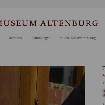
Na
üb
Alles neu
Sammlungen
studio+Kunstvermittlung
 Museum
Planungsstände
Antikensammlungen
studio
Lindenau21PLUS
Frühe italienische Malerei
studioAngebote
Digitalisierung
bellissimo.digital
studioTeam
Provenienzforschung
Malerei 17.–19. Jh.
Angebote für Erwachsene
A
Kulturelle Vermittlung
Deutsche Malerei 20./21. Jh.
Angebote für Kitas
Z
Länderübergreifende kulturtouristische Ziele
 / Praxisprojekt
Grafische Sammlung
Angebote für Schulen
nt
Kunstbibliothek
onen
Restaurierung