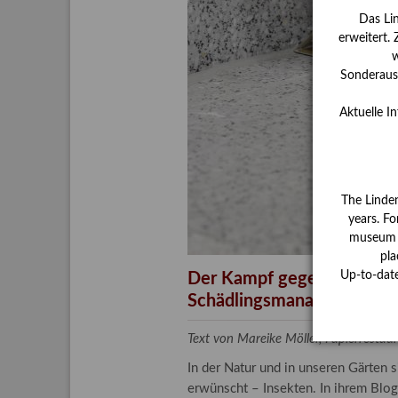
Das Li
erweitert.
w
Sonderauss
Aktuelle I
The Linde
years. Fo
museum ha
pla
Up-to-dat
Der Kampf gegen unliebsa
Schädlingsmanagement am
Text von Mareike Möller, Papierrest
In der Natur und in unseren Gärten 
erwünscht – Insekten. In ihrem Blog