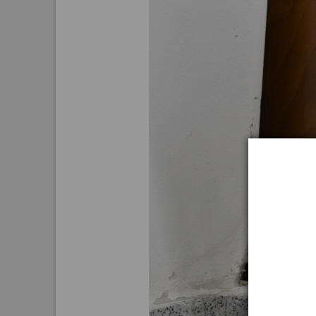
Aktuelle
Bestand
Gesamtv
Grußkar
Kalende
Bestellu