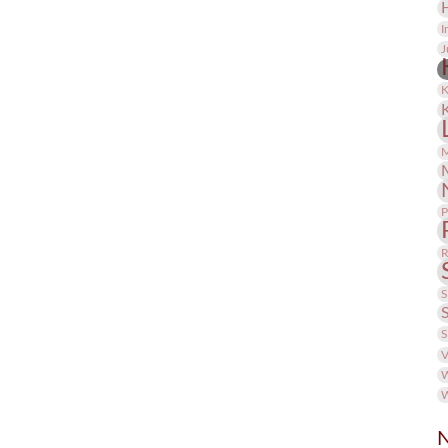
I
J
K
M
P
R
S
S
V
W
W
N