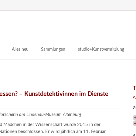
N
ü
Alles neu
Sammlungen
studio+Kunstvermittlung
 Museum
Planungsstände
Antikensammlungen
studio
Lindenau21PLUS
Frühe italienische Malerei
studioAngebote
Digitalisierung
bellissimo.digital
studioTeam
Provenienzforschung
Malerei 17.–19. Jh.
Angebote für Erwachsene
gessen? – Kunstdetektivinnen im Dienste
A
Kulturelle Vermittlung
Deutsche Malerei 20./21. Jh.
Angebote für Kitas
Z
Länderübergreifende kulturtouristische Ziele
 / Praxisprojekt
Grafische Sammlung
Angebote für Schulen
zforscherin am Lindenau-Museum Altenburg
nt
Kunstbibliothek
und Mädchen in der Wissenschaft wurde 2015 in der
onen
Restaurierung
ationen beschlossen. Er wird jährlich am 11. Februar