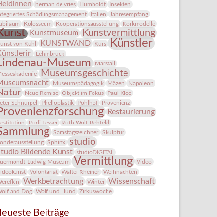
Heldinnen
herman de vries
Humboldt
Insekten
ntegriertes Schädlingsmanagement
Italien
Jahresempfang
ubiläum
Kolosseum
Kooperationsausstellung
Korkmodelle
Kunst
Kunstvermittlung
Kunstmuseum
Künstler
KUNSTWAND
unst von Kühl
Kurs
Künstlerin
Lehmbruck
Lindenau-Museum
Marstall
Museumsgeschichte
esseakademie
Museumsnacht
Museumspädagogik
Mäzen
Napoleon
Natur
Neue Remise
Objekt im Fokus
Paul Klee
eter Schnürpel
Phelloplastik
Pohlhof
Provenienz
Provenienzforschung
Restaurierung
estitution
Rudi Lesser
Ruth Wolf-Rehfeld
Sammlung
Samstagszeichner
Skulptur
studio
onderausstellung
Sphinx
Studio Bildende Kunst
studioDIGITAL
Vermittlung
uermondt-Ludwig-Museum
Video
ideokunst
Volontariat
Walter Rheiner
Weihnachten
Werkbetrachtung
Wissenschaft
erefkin
Winter
olf and Dog
Wolf und Hund
Zirkuswoche
eueste Beiträge