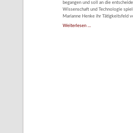
begangen und soll an die entscheide
Aktuelle
Wissenschaft und Technologie spiele
Bestand
Marianne Henke ihr Tätigkeitsfeld v
Gesamtv
Verschenkt,
Weiterlesen …
verkauft,
Grußkar
vergessen?
Kalende
–
Bestellu
Kunstdetektivinnen
im
Dienste
des
Lindenau-
Museums