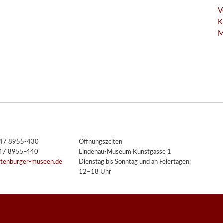
V
K
M
3447 8955-430
Öffnungszeiten
447 8955-440
Lindenau-Museum Kunstgasse 1
ltenburger-museen.de
Dienstag bis Sonntag und an Feiertagen:
12–18 Uhr