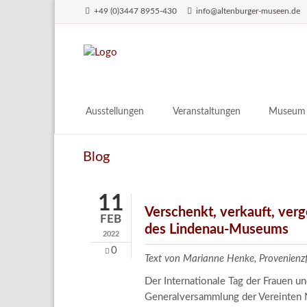
+49 (0)3447 8955-430
info@altenburger-museen.de
SUCHEN
Ausstellungen
Veranstaltungen
Museum
Vorschau
Über das
Blog
Aktuell
Aktuelles
Archiv
Besuch
11
Digitales
Verschenkt, verkauft, ver
FEB
des Lindenau-Museums
Team
2022
Praktikum
0
Text von Marianne Henke, Provenien
Engageme
Der Internationale Tag der Frauen 
Publikati
Generalversammlung der Vereinten N