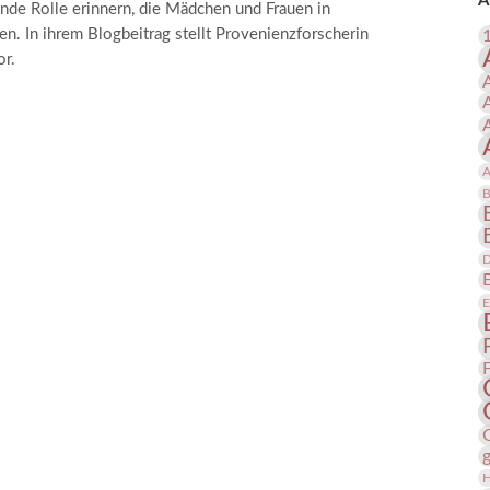
A
nde Rolle erinnern, die Mädchen und Frauen in
 Publikationen
Forschung
n. In ihrem Blogbeitrag stellt Provenienzforscherin
skataloge & Editionen
or.
erzeichnis
ten
r
A
ng
B
D
E
H