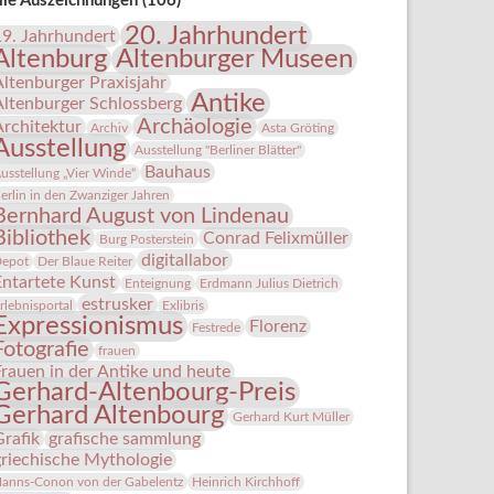
lle Auszeichnungen (106)
20. Jahrhundert
19. Jahrhundert
Altenburg
Altenburger Museen
Altenburger Praxisjahr
Antike
Altenburger Schlossberg
Archäologie
Architektur
Archiv
Asta Gröting
Ausstellung
Ausstellung "Berliner Blätter"
Bauhaus
usstellung „Vier Winde“
erlin in den Zwanziger Jahren
Bernhard August von Lindenau
Bibliothek
Conrad Felixmüller
Burg Posterstein
digitallabor
epot
Der Blaue Reiter
Entartete Kunst
Enteignung
Erdmann Julius Dietrich
estrusker
rlebnisportal
Exlibris
Expressionismus
Florenz
Festrede
Fotografie
frauen
Frauen in der Antike und heute
Gerhard-Altenbourg-Preis
Gerhard Altenbourg
Gerhard Kurt Müller
Grafik
grafische sammlung
griechische Mythologie
anns-Conon von der Gabelentz
Heinrich Kirchhoff