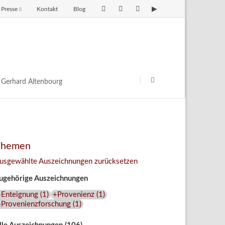
Presse
Kontakt
Blog
avigation
berspringen
Navigation
überspringen
Gerhard Altenbourg
Themen
usgewählte Auszeichnungen zurücksetzen
ugehörige Auszeichnungen
+Enteignung
(
1
)
+Provenienz
(
1
)
+Provenienzforschung
(
1
)