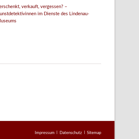
erschenkt, verkauft, vergessen? –
unstdetektivinnen im Dienste des Lindenau-
useums
Facebook
Twitter
E-mail
WhatsApp
Navigation
Impressum
Datenschutz
Sitemap
überspringen