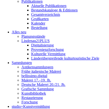
Publikationen
Aktuelle Publikationen
Bestandskataloge & Editionen
Gesamtverzeichnis
Grußkarten
Kalender
Bestellung
Alles neu
Planungsstände
Lindenau21PLUS
Digitalisierung
Provenienzforschung
Kulturelle Vermittlung
Länderübergreifende kulturtouristische Ziele
Sammlungen
Antikensammlungen
Frühe italienische Malerei
bellissimo.digital
Malerei 17.–19. Jh.
Deutsche Malerei 20./21. Jh.
Grafische Sammlung
Kunstbibliothek
Restaurierung
Forschung
studio+Kunstvermittlung