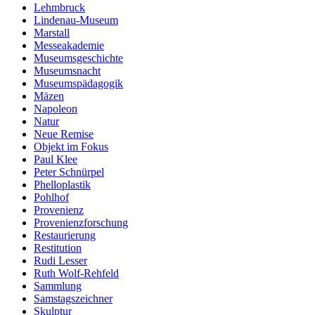
Lehmbruck
Lindenau-Museum
Marstall
Messeakademie
Museumsgeschichte
Museumsnacht
Museumspädagogik
Mäzen
Napoleon
Natur
Neue Remise
Objekt im Fokus
Paul Klee
Peter Schnürpel
Phelloplastik
Pohlhof
Provenienz
Provenienzforschung
Restaurierung
Restitution
Rudi Lesser
Ruth Wolf-Rehfeld
Sammlung
Samstagszeichner
Skulptur