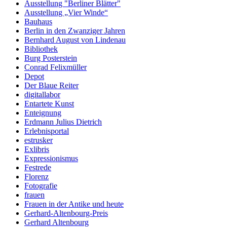
Ausstellung "Berliner Blätter"
Ausstellung „Vier Winde“
Bauhaus
Berlin in den Zwanziger Jahren
Bernhard August von Lindenau
Bibliothek
Burg Posterstein
Conrad Felixmüller
Depot
Der Blaue Reiter
digitallabor
Entartete Kunst
Enteignung
Erdmann Julius Dietrich
Erlebnisportal
estrusker
Exlibris
Expressionismus
Festrede
Florenz
Fotografie
frauen
Frauen in der Antike und heute
Gerhard-Altenbourg-Preis
Gerhard Altenbourg