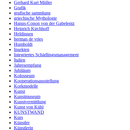
Gerhard Kurt Müller
Grafik
grafische sammlung
griechische Mythologie
Hanns-Conon von der Gabelentz
Heinrich Kirchhoff
Heldinnen
herman de vries
Humboldt
Insekten
Integriertes Schädlingsmanagement
Italien
Jahresempfang
Jubiläum
Kolosseum
Kooperationsausstellung
Korkmodelle
Kunst
Kunstmuseum
Kunstvermittlung
Kunst von Kühl
KUNSTWAND
Kurs
Künstler
Künstlerin