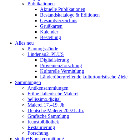
Publikationen
Aktuelle Publikationen
Bestandskataloge & Editionen
Gesamtverzeichnis
Grußkarten
Kalender
Bestellung
Alles neu
Planungsstände
Lindenau21PLUS
Digitalisierung
Provenienzforschung
Kulturelle Vermittlung
Länderübergreifende kulturtouristische Ziele
Sammlungen
Antikensammlungen
Frühe italienische Malerei
bellissimo.digital
Malerei 17.–19. Jh.
Deutsche Malerei 20./21. Jh.
Grafische Sammlung
Kunstbibliothek
Restaurierung
Forschung
studio+Kunstvermittlung