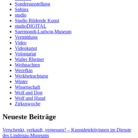
Sonderausstellung
Sphinx
studio
Studio Bildende Kunst
studioDIGITAL
Suermondt-Ludwig-Museum
Vermittlung
Video
Videokunst
Volontariat
Walter Rheiner
Weihnachten
Werefkin
Werkbetrachtung
Winter
Wissenschaft
Wolf and Dog
Wolf und Hund
Zirkuswoche
Neueste Beiträge
Verschenkt, verkauft, vergessen? – Kunstdetektivinnen im Dienste
des Lindenau-Museums