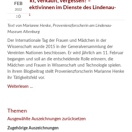
Verschenkt, verkauft, vergessen? –
FEB
Kunstdetektivinnen im Dienste des Lindenau-
2022
Museums
0
Text von Marianne Henke, Provenienzforscherin am Lindenau-
Museum Altenburg
Der Internationale Tag der Frauen und Mädchen in der
Wissenschaft wurde 2015 in der Generalversammlung der
Vereinten Nationen beschlossen. Er wird jährlich am 11. Februar
begangen und soll an die entscheidende Rolle erinnern, die
Mädchen und Frauen in Wissenschaft und Technologie spielen.
In ihrem Blogbeitrag stellt Provenienzforscherin Marianne Henke
ihr Tätigkeitsfeld vor.
Verschenkt,
Weiterlesen …
verkauft,
vergessen?
–
Themen
Kunstdetektivinnen
im
Ausgewählte Auszeichnungen zurücksetzen
Dienste
Zugehörige Auszeichnungen
des