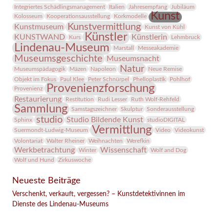
Integriertes Schädlingsmanagement
Italien
Jahresempfang
Jubiläum
Kunst
Kolosseum
Kooperationsausstellung
Korkmodelle
Kunstvermittlung
Kunstmuseum
Kunst von Kühl
Künstler
KUNSTWAND
Künstlerin
Kurs
Lehmbruck
Lindenau-Museum
Marstall
Messeakademie
Museumsgeschichte
Museumsnacht
Natur
Museumspädagogik
Mäzen
Napoleon
Neue Remise
Objekt im Fokus
Paul Klee
Peter Schnürpel
Phelloplastik
Pohlhof
Provenienzforschung
Provenienz
Restaurierung
Restitution
Rudi Lesser
Ruth Wolf-Rehfeld
Sammlung
Samstagszeichner
Skulptur
Sonderausstellung
studio
Studio Bildende Kunst
Sphinx
studioDIGITAL
Vermittlung
Suermondt-Ludwig-Museum
Video
Videokunst
Volontariat
Walter Rheiner
Weihnachten
Werefkin
Werkbetrachtung
Wissenschaft
Winter
Wolf and Dog
Wolf und Hund
Zirkuswoche
Neueste Beiträge
Verschenkt, verkauft, vergessen? – Kunstdetektivinnen im
Dienste des Lindenau-Museums
Facebook
Twitter
E-mail
WhatsApp