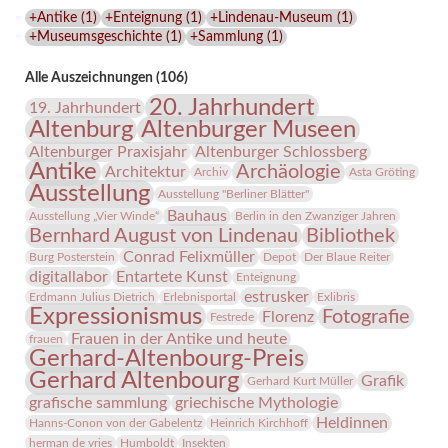
Lindenau-
+Antike
(
1
)
+Enteignung
(
1
)
+Lindenau-Museum
(
1
)
Museums
+Museumsgeschichte
(
1
)
+Sammlung
(
1
)
Alle Auszeichnungen (106)
20. Jahrhundert
19. Jahrhundert
Altenburg
Altenburger Museen
Altenburger Praxisjahr
Altenburger Schlossberg
Antike
Archäologie
Architektur
Archiv
Asta Gröting
Ausstellung
Ausstellung "Berliner Blätter"
Bauhaus
Ausstellung „Vier Winde“
Berlin in den Zwanziger Jahren
Bernhard August von Lindenau
Bibliothek
Conrad Felixmüller
Burg Posterstein
Depot
Der Blaue Reiter
digitallabor
Entartete Kunst
Enteignung
estrusker
Erdmann Julius Dietrich
Erlebnisportal
Exlibris
Expressionismus
Fotografie
Florenz
Festrede
Frauen in der Antike und heute
frauen
Gerhard-Altenbourg-Preis
Gerhard Altenbourg
Grafik
Gerhard Kurt Müller
grafische sammlung
griechische Mythologie
Heldinnen
Hanns-Conon von der Gabelentz
Heinrich Kirchhoff
herman de vries
Humboldt
Insekten