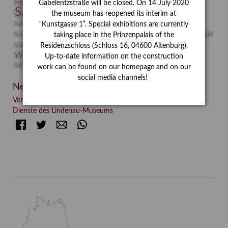
Restaurierung
Restitution
Rudi Lesser
Ruth Wolf-Rehfeld
Gabelentzstraße will be closed. On 14 July 2020
Sammlung
Samstagszeichner
Skulptur
Sonderausstellung
the museum has reopened its interim at
studio
Studio Bildende Kunst
Sphinx
studioDIGITAL
“Kunstgasse 1”. Special exhibitions are currently
Vermittlung
Suermondt-Ludwig-Museum
Video
Videokunst
taking place in the Prinzenpalais of the
Volontariat
Walter Rheiner
Weihnachten
Werefkin
Residenzschloss (Schloss 16, 04600 Altenburg).
Werkbetrachtung
Wissenschaft
Winter
Wolf and Dog
Up-to-date information on the construction
Wolf und Hund
Zirkuswoche
work can be found on our homepage and on our
social media channels!
Neueste Beiträge
Verschenkt, verkauft, vergessen? – Kunstdetektivinnen im
Dienste des Lindenau-Museums
Facebook
Twitter
E-mail
WhatsApp