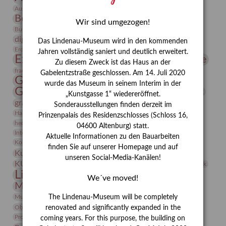
Bauhaus
Ausstellung „Vier Winde“
Berlin in den Zwanziger Jahren
Bernhard August von Lindenau
Bibliothek
Wir sind umgezogen!
Conrad Felixmüller
Burg Posterstein
Depot
Der Blaue Reiter
digitallabor
Entartete Kunst
Enteignung
Das Lindenau-Museum wird in den kommenden
estrusker
Erdmann Julius Dietrich
Erlebnisportal
Exlibris
Jahren vollständig saniert und deutlich erweitert.
Expressionismus
Fotografie
Florenz
Festrede
Zu diesem Zweck ist das Haus an der
Frauen in der Antike und heute
frauen
Gabelentzstraße geschlossen. Am 14. Juli 2020
Gerhard-Altenbourg-Preis
wurde das Museum in seinem Interim in der
Gerhard Altenbourg
Grafik
Gerhard Kurt Müller
„Kunstgasse 1“ wiedereröffnet.
grafische sammlung
griechische Mythologie
Sonderausstellungen finden derzeit im
Heldinnen
Hanns-Conon von der Gabelentz
Heinrich Kirchhoff
Prinzenpalais des Residenzschlosses (Schloss 16,
herman de vries
Humboldt
Insekten
04600 Altenburg) statt.
Integriertes Schädlingsmanagement
Italien
Jahresempfang
Jubiläum
Aktuelle Informationen zu den Bauarbeiten
Kunst
Kolosseum
Kooperationsausstellung
Korkmodelle
finden Sie auf unserer Homepage und auf
Kunstvermittlung
Kunstmuseum
Kunst von Kühl
unseren Social-Media-Kanälen!
Künstler
KUNSTWAND
Künstlerin
Kurs
Lehmbruck
Lindenau-Museum
Marstall
Messeakademie
We´ve moved!
Museumsgeschichte
Museumsnacht
Natur
Museumspädagogik
Mäzen
Napoleon
Neue Remise
The Lindenau-Museum will be completely
Objekt im Fokus
Paul Klee
Peter Schnürpel
Phelloplastik
Pohlhof
renovated and significantly expanded in the
Provenienzforschung
Provenienz
coming years. For this purpose, the building on