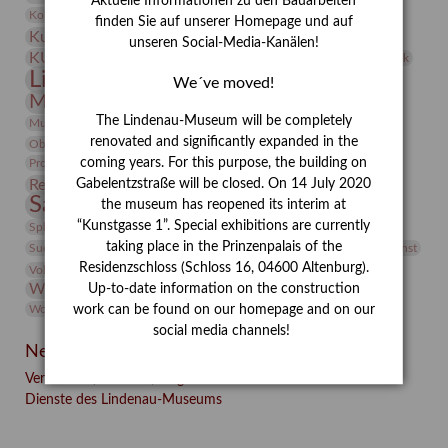
Aktuelle Informationen zu den Bauarbeiten
Kunst
Kolosseum
Kooperationsausstellung
Korkmodelle
finden Sie auf unserer Homepage und auf
Kunstvermittlung
Kunstmuseum
Kunst von Kühl
unseren Social-Media-Kanälen!
Künstler
KUNSTWAND
Künstlerin
Kurs
Lehmbruck
Lindenau-Museum
Marstall
Messeakademie
We´ve moved!
Museumsgeschichte
Museumsnacht
Natur
The Lindenau-Museum will be completely
Museumspädagogik
Mäzen
Napoleon
Neue Remise
renovated and significantly expanded in the
Objekt im Fokus
Paul Klee
Peter Schnürpel
Phelloplastik
Pohlhof
Provenienzforschung
coming years. For this purpose, the building on
Provenienz
Restaurierung
Gabelentzstraße will be closed. On 14 July 2020
Restitution
Rudi Lesser
Ruth Wolf-Rehfeld
Sammlung
the museum has reopened its interim at
Samstagszeichner
Skulptur
Sonderausstellung
studio
Studio Bildende Kunst
“Kunstgasse 1”. Special exhibitions are currently
Sphinx
studioDIGITAL
Vermittlung
taking place in the Prinzenpalais of the
Suermondt-Ludwig-Museum
Video
Videokunst
Residenzschloss (Schloss 16, 04600 Altenburg).
Volontariat
Walter Rheiner
Weihnachten
Werefkin
Werkbetrachtung
Wissenschaft
Up-to-date information on the construction
Winter
Wolf and Dog
Wolf und Hund
Zirkuswoche
work can be found on our homepage and on our
social media channels!
Neueste Beiträge
Verschenkt, verkauft, vergessen? – Kunstdetektivinnen im
Dienste des Lindenau-Museums
Facebook
Twitter
E-mail
WhatsApp