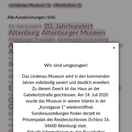
Lindenau-
+Lindenau-Museum
(
1
)
+Restitution
(
1
)
Museums
Alle Auszeichnungen (106)
20. Jahrhundert
19. Jahrhundert
Altenburg
Altenburger Museen
Altenburger Praxisjahr
Altenburger Schlossberg
Antike
Archäologie
Architektur
Archiv
Asta Gröting
×
Ausstellung
Ausstellung "Berliner Blätter"
Bauhaus
Ausstellung „Vier Winde“
Berlin in den Zwanziger Jahren
Bernhard August von Lindenau
Bibliothek
Wir sind umgezogen!
Conrad Felixmüller
Burg Posterstein
Depot
Der Blaue Reiter
digitallabor
Entartete Kunst
Enteignung
Das Lindenau-Museum wird in den kommenden
estrusker
Erdmann Julius Dietrich
Erlebnisportal
Exlibris
Jahren vollständig saniert und deutlich erweitert.
Expressionismus
Fotografie
Florenz
Festrede
Zu diesem Zweck ist das Haus an der
Frauen in der Antike und heute
frauen
Gabelentzstraße geschlossen. Am 14. Juli 2020
Gerhard-Altenbourg-Preis
wurde das Museum in seinem Interim in der
Gerhard Altenbourg
Grafik
Gerhard Kurt Müller
„Kunstgasse 1“ wiedereröffnet.
grafische sammlung
griechische Mythologie
Sonderausstellungen finden derzeit im
Heldinnen
Hanns-Conon von der Gabelentz
Heinrich Kirchhoff
Prinzenpalais des Residenzschlosses (Schloss 16,
herman de vries
Humboldt
Insekten
04600 Altenburg) statt.
Integriertes Schädlingsmanagement
Italien
Jahresempfang
Jubiläum