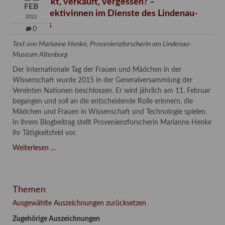
Verschenkt, verkauft, vergessen? –
FEB
Kunstdetektivinnen im Dienste des Lindenau-
2022
Museums
0
Text von Marianne Henke, Provenienzforscherin am Lindenau-
Museum Altenburg
Der Internationale Tag der Frauen und Mädchen in der
Wissenschaft wurde 2015 in der Generalversammlung der
Vereinten Nationen beschlossen. Er wird jährlich am 11. Februar
begangen und soll an die entscheidende Rolle erinnern, die
Mädchen und Frauen in Wissenschaft und Technologie spielen.
In ihrem Blogbeitrag stellt Provenienzforscherin Marianne Henke
ihr Tätigkeitsfeld vor.
Verschenkt,
Weiterlesen …
verkauft,
vergessen?
–
Themen
Kunstdetektivinnen
im
Ausgewählte Auszeichnungen zurücksetzen
Dienste
Zugehörige Auszeichnungen
des