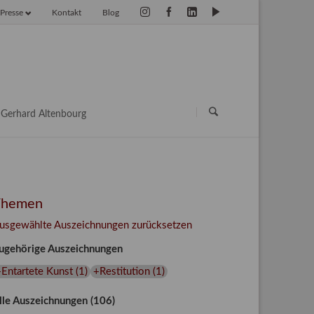
Presse
Kontakt
Blog
vigation
erspringen
Navigation
überspringen
Gerhard Altenbourg
Themen
usgewählte Auszeichnungen zurücksetzen
ugehörige Auszeichnungen
Entartete Kunst
(
1
)
+Restitution
(
1
)
lle Auszeichnungen (106)