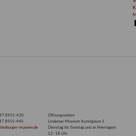
V
K
M
3447 8955-430
Öffnungszeiten
447 8955-440
Lindenau-Museum Kunstgasse 1
ltenburger-museen.de
Dienstag bis Sonntag und an Feiertagen:
12–18 Uhr