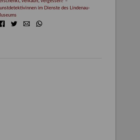
erschenkt, verkauft, vergessen? –
unstdetektivinnen im Dienste des Lindenau-
useums
Facebook
Twitter
E-mail
WhatsApp