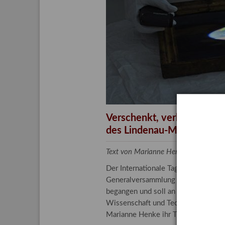
Aktuelle
Bestand
Gesamtv
Grußkar
Kalende
Bestellu
Verschenkt, verkauft, ver
des Lindenau-Museums
Text von Marianne Henke, Provenien
Der Internationale Tag der Frauen 
Generalversammlung der Vereinten N
begangen und soll an die entscheide
Wissenschaft und Technologie spiele
Marianne Henke ihr Tätigkeitsfeld v