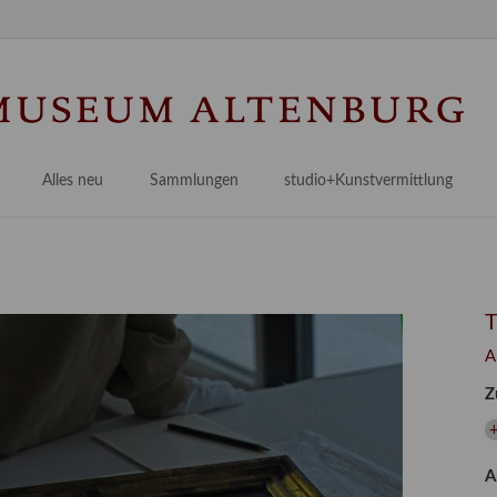
Na
üb
Alles neu
Sammlungen
studio+Kunstvermittlung
 Museum
Planungsstände
Antikensammlungen
studio
Lindenau21PLUS
Frühe italienische Malerei
studioAngebote
Digitalisierung
bellissimo.digital
studioTeam
Provenienzforschung
Malerei 17.–19. Jh.
Angebote für Erwachsene
A
Kulturelle Vermittlung
Deutsche Malerei 20./21. Jh.
Angebote für Kitas
Z
Länderübergreifende kulturtouristische Ziele
 / Praxisprojekt
Grafische Sammlung
Angebote für Schulen
+
nt
Kunstbibliothek
A
onen
Restaurierung