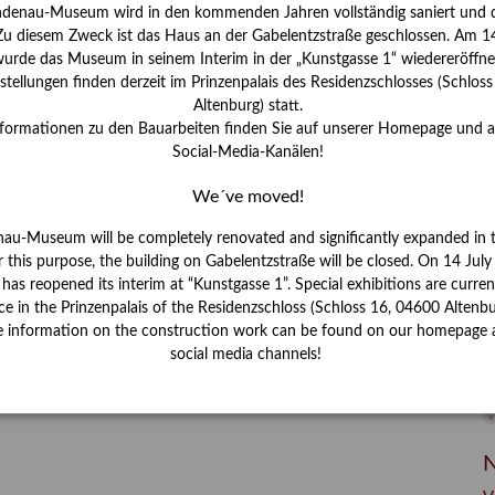
I
ndenau-Museum wird in den kommenden Jahren vollständig saniert und d
J
 Zu diesem Zweck ist das Haus an der Gabelentzstraße geschlossen. Am 14
urde das Museum in seinem Interim in der „Kunstgasse 1“ wiedereröffne
K
tellungen finden derzeit im Prinzenpalais des Residenzschlosses (Schlos
Altenburg) statt.
nformationen zu den Bauarbeiten finden Sie auf unserer Homepage und 
M
Social-Media-Kanälen!
We´ve moved!
P
nau-Museum will be completely renovated and significantly expanded in 
R
r this purpose, the building on Gabelentzstraße will be closed. On 14 Jul
s reopened its interim at “Kunstgasse 1”. Special exhibitions are curren
S
ce in the Prinzenpalais of the Residenzschloss (Schloss 16, 04600 Altenbu
e information on the construction work can be found on our homepage 
S
social media channels!
V
W
W
N