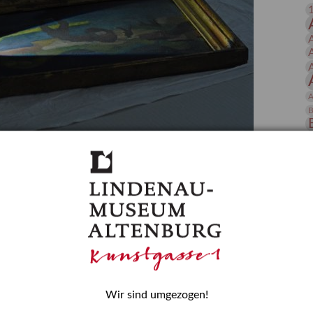
 Publikationen
Forschung
skataloge & Editionen
erzeichnis
ten
A
r
B
ng
D
gessen? – Kunstdetektivinnen im Dienste
E
zforscherin am Lindenau-Museum Altenburg
und Mädchen in der Wissenschaft wurde 2015 in der
ationen beschlossen. Er wird jährlich am 11. Februar
nde Rolle erinnern, die Mädchen und Frauen in
n. In ihrem Blogbeitrag stellt Provenienzforscherin
H
Wir sind umgezogen!
or.