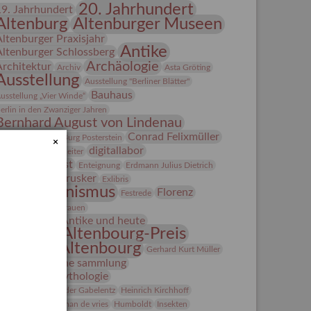
20. Jahrhundert
19. Jahrhundert
Altenburg
Altenburger Museen
Altenburger Praxisjahr
Antike
Altenburger Schlossberg
Archäologie
Architektur
Archiv
Asta Gröting
Ausstellung
Ausstellung "Berliner Blätter"
Bauhaus
usstellung „Vier Winde“
erlin in den Zwanziger Jahren
Bernhard August von Lindenau
Bibliothek
Conrad Felixmüller
Burg Posterstein
×
digitallabor
epot
Der Blaue Reiter
Entartete Kunst
Enteignung
Erdmann Julius Dietrich
estrusker
rlebnisportal
Exlibris
Expressionismus
Florenz
Festrede
Fotografie
frauen
Frauen in der Antike und heute
Gerhard-Altenbourg-Preis
Gerhard Altenbourg
Gerhard Kurt Müller
Grafik
grafische sammlung
griechische Mythologie
anns-Conon von der Gabelentz
Heinrich Kirchhoff
Heldinnen
herman de vries
Humboldt
Insekten