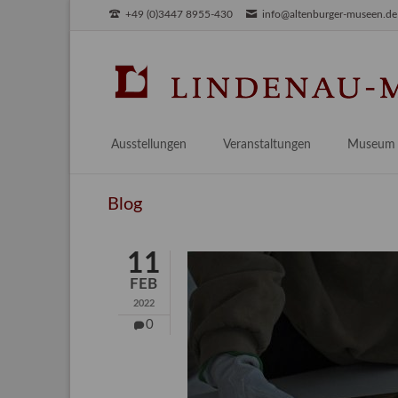
+49 (0)3447 8955-430
info@altenburger-museen.de
SUCHEN
Ausstellungen
Veranstaltungen
Museum
Vorschau
Über das
Blog
Aktuell
Aktuelles
Archiv
Besuch
11
Digitales
FEB
Team
2022
Praktikum
0
Engageme
Publikati