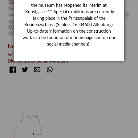
Sammlung
Samstagszeichner
Skulptur
Sonderausstellung
the museum has reopened its interim at
studio
Studio Bildende Kunst
Sphinx
studioDIGITAL
“Kunstgasse 1”. Special exhibitions are currently
Vermittlung
Suermondt-Ludwig-Museum
Video
Videokunst
taking place in the Prinzenpalais of the
Volontariat
Walter Rheiner
Weihnachten
Werefkin
Residenzschloss (Schloss 16, 04600 Altenburg).
Werkbetrachtung
Wissenschaft
Winter
Wolf and Dog
Up-to-date information on the construction
Wolf und Hund
Zirkuswoche
work can be found on our homepage and on our
social media channels!
Neueste Beiträge
Verschenkt, verkauft, vergessen? – Kunstdetektivinnen im
Dienste des Lindenau-Museums
Facebook
Twitter
E-mail
WhatsApp