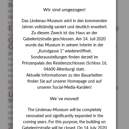
Bernhard August von Lindenau
Bibliothek
Wir sind umgezogen!
Conrad Felixmüller
Burg Posterstein
Depot
Der Blaue Reiter
digitallabor
Entartete Kunst
Enteignung
Das Lindenau-Museum wird in den kommenden
estrusker
Erdmann Julius Dietrich
Erlebnisportal
Exlibris
Expressionismus
Jahren vollständig saniert und deutlich erweitert.
Fotografie
Florenz
Festrede
Zu diesem Zweck ist das Haus an der
Frauen in der Antike und heute
frauen
Gerhard-Altenbourg-Preis
Gabelentzstraße geschlossen. Am 14. Juli 2020
wurde das Museum in seinem Interim in der
Gerhard Altenbourg
Grafik
Gerhard Kurt Müller
„Kunstgasse 1“ wiedereröffnet.
grafische sammlung
griechische Mythologie
Sonderausstellungen finden derzeit im
Heldinnen
Hanns-Conon von der Gabelentz
Heinrich Kirchhoff
Prinzenpalais des Residenzschlosses (Schloss 16,
herman de vries
Humboldt
Insekten
04600 Altenburg) statt.
Integriertes Schädlingsmanagement
Italien
Jahresempfang
Jubiläum
Kunst
Aktuelle Informationen zu den Bauarbeiten
Kolosseum
Kooperationsausstellung
Korkmodelle
Kunstvermittlung
finden Sie auf unserer Homepage und auf
Kunstmuseum
Kunst von Kühl
Künstler
unseren Social-Media-Kanälen!
KUNSTWAND
Künstlerin
Kurs
Lehmbruck
Lindenau-Museum
Marstall
Messeakademie
We´ve moved!
Museumsgeschichte
Museumsnacht
Natur
Museumspädagogik
Mäzen
Napoleon
Neue Remise
The Lindenau-Museum will be completely
Objekt im Fokus
Paul Klee
Peter Schnürpel
Phelloplastik
Pohlhof
renovated and significantly expanded in the
Provenienzforschung
Provenienz
coming years. For this purpose, the building on
Restaurierung
Restitution
Rudi Lesser
Ruth Wolf-Rehfeld
Gabelentzstraße will be closed. On 14 July 2020