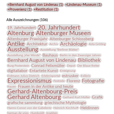
Lindenau-
+Bernhard August von Lindenau
(
1
)
+Lindenau-Museum
(
1
)
Museums
+Provenienz
(
1
)
+Restitution
(
1
)
Alle Auszeichnungen (106)
20. Jahrhundert
19. Jahrhundert
Altenburg
Altenburger Museen
Altenburger Praxisjahr
Altenburger Schlossberg
Antike
Archäologie
Architektur
Archiv
Asta Gröting
Ausstellung
Ausstellung "Berliner Blätter"
Bauhaus
Ausstellung „Vier Winde“
Berlin in den Zwanziger Jahren
Bernhard August von Lindenau
Bibliothek
Conrad Felixmüller
Burg Posterstein
Depot
Der Blaue Reiter
digitallabor
Entartete Kunst
Enteignung
estrusker
Erdmann Julius Dietrich
Erlebnisportal
Exlibris
Expressionismus
Fotografie
Florenz
Festrede
Frauen in der Antike und heute
frauen
Gerhard-Altenbourg-Preis
Gerhard Altenbourg
Grafik
Gerhard Kurt Müller
grafische sammlung
griechische Mythologie
Heldinnen
Hanns-Conon von der Gabelentz
Heinrich Kirchhoff
herman de vries
Humboldt
Insekten