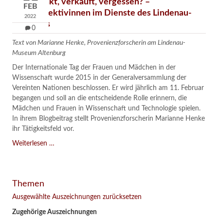
Verschenkt, verkauft, vergessen? –
FEB
Kunstdetektivinnen im Dienste des Lindenau-
2022
Museums
0
Text von Marianne Henke, Provenienzforscherin am Lindenau-
Museum Altenburg
Der Internationale Tag der Frauen und Mädchen in der
Wissenschaft wurde 2015 in der Generalversammlung der
Vereinten Nationen beschlossen. Er wird jährlich am 11. Februar
begangen und soll an die entscheidende Rolle erinnern, die
Mädchen und Frauen in Wissenschaft und Technologie spielen.
In ihrem Blogbeitrag stellt Provenienzforscherin Marianne Henke
ihr Tätigkeitsfeld vor.
Verschenkt,
Weiterlesen …
verkauft,
vergessen?
–
Themen
Kunstdetektivinnen
im
Ausgewählte Auszeichnungen zurücksetzen
Dienste
Zugehörige Auszeichnungen
des