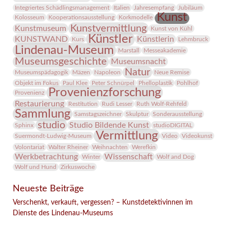
Integriertes Schädlingsmanagement
Italien
Jahresempfang
Jubiläum
Kunst
Kolosseum
Kooperationsausstellung
Korkmodelle
Kunstvermittlung
Kunstmuseum
Kunst von Kühl
Künstler
KUNSTWAND
Künstlerin
Kurs
Lehmbruck
Lindenau-Museum
Marstall
Messeakademie
Museumsgeschichte
Museumsnacht
Natur
Museumspädagogik
Mäzen
Napoleon
Neue Remise
Objekt im Fokus
Paul Klee
Peter Schnürpel
Phelloplastik
Pohlhof
Provenienzforschung
Provenienz
Restaurierung
Restitution
Rudi Lesser
Ruth Wolf-Rehfeld
Sammlung
Samstagszeichner
Skulptur
Sonderausstellung
studio
Studio Bildende Kunst
Sphinx
studioDIGITAL
Vermittlung
Suermondt-Ludwig-Museum
Video
Videokunst
Volontariat
Walter Rheiner
Weihnachten
Werefkin
Werkbetrachtung
Wissenschaft
Winter
Wolf and Dog
Wolf und Hund
Zirkuswoche
Neueste Beiträge
Verschenkt, verkauft, vergessen? – Kunstdetektivinnen im
Dienste des Lindenau-Museums
Facebook
Twitter
E-mail
WhatsApp