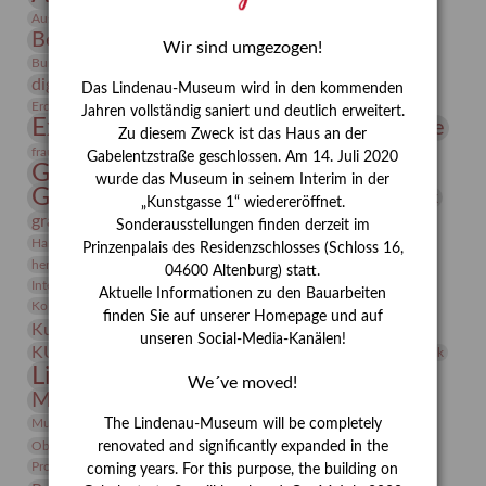
Bauhaus
Ausstellung „Vier Winde“
Berlin in den Zwanziger Jahren
Bernhard August von Lindenau
Bibliothek
Wir sind umgezogen!
Conrad Felixmüller
Burg Posterstein
Depot
Der Blaue Reiter
digitallabor
Entartete Kunst
Enteignung
Das Lindenau-Museum wird in den kommenden
estrusker
Erdmann Julius Dietrich
Erlebnisportal
Exlibris
Jahren vollständig saniert und deutlich erweitert.
Expressionismus
Fotografie
Florenz
Festrede
Zu diesem Zweck ist das Haus an der
Frauen in der Antike und heute
frauen
Gabelentzstraße geschlossen. Am 14. Juli 2020
Gerhard-Altenbourg-Preis
wurde das Museum in seinem Interim in der
Gerhard Altenbourg
Grafik
Gerhard Kurt Müller
„Kunstgasse 1“ wiedereröffnet.
grafische sammlung
griechische Mythologie
Sonderausstellungen finden derzeit im
Heldinnen
Hanns-Conon von der Gabelentz
Heinrich Kirchhoff
Prinzenpalais des Residenzschlosses (Schloss 16,
herman de vries
Humboldt
Insekten
04600 Altenburg) statt.
Integriertes Schädlingsmanagement
Italien
Jahresempfang
Jubiläum
Aktuelle Informationen zu den Bauarbeiten
Kunst
Kolosseum
Kooperationsausstellung
Korkmodelle
finden Sie auf unserer Homepage und auf
Kunstvermittlung
Kunstmuseum
Kunst von Kühl
unseren Social-Media-Kanälen!
Künstler
KUNSTWAND
Künstlerin
Kurs
Lehmbruck
Lindenau-Museum
Marstall
Messeakademie
We´ve moved!
Museumsgeschichte
Museumsnacht
Natur
Museumspädagogik
Mäzen
Napoleon
Neue Remise
The Lindenau-Museum will be completely
Objekt im Fokus
Paul Klee
Peter Schnürpel
Phelloplastik
Pohlhof
renovated and significantly expanded in the
Provenienzforschung
Provenienz
coming years. For this purpose, the building on