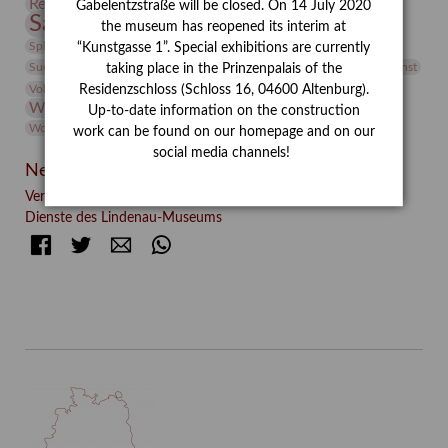
Restaurierung
Restitution
Rudi Lesser
Ruth Wolf-Rehfeld
Gabelentzstraße will be closed. On 14 July 2020
Sammlung
Samstagszeichner
Skulptur
Sonderausstellung
the museum has reopened its interim at
studio
Studio Bildende Kunst
Sphinx
studioDIGITAL
“Kunstgasse 1”. Special exhibitions are currently
Vermittlung
Suermondt-Ludwig-Museum
Video
Videokunst
taking place in the Prinzenpalais of the
Volontariat
Walter Rheiner
Weihnachten
Werefkin
Residenzschloss (Schloss 16, 04600 Altenburg).
Werkbetrachtung
Wissenschaft
Winter
Wolf and Dog
Up-to-date information on the construction
Wolf und Hund
Zirkuswoche
work can be found on our homepage and on our
social media channels!
Neueste Beiträge
Verschenkt, verkauft, vergessen? – Kunstdetektivinnen im
Dienste des Lindenau-Museums
Facebook
Twitter
E-mail
WhatsApp