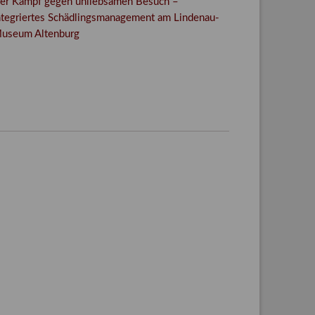
er Kampf gegen unliebsamen Besuch –
ntegriertes Schädlingsmanagement am Lindenau-
useum Altenburg
Facebook
Twitter
E-mail
WhatsApp