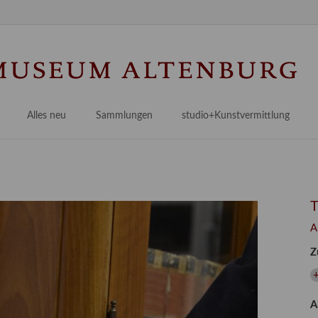
Na
üb
Alles neu
Sammlungen
studio+Kunstvermittlung
 Museum
Planungsstände
Antikensammlungen
studio
Lindenau21PLUS
Frühe italienische Malerei
studioAngebote
Digitalisierung
bellissimo.digital
studioTeam
Provenienzforschung
Malerei 17.–19. Jh.
Angebote für Erwachsene
A
Kulturelle Vermittlung
Deutsche Malerei 20./21. Jh.
Angebote für Kitas
Z
Länderübergreifende kulturtouristische Ziele
 / Praxisprojekt
Grafische Sammlung
Angebote für Schulen
nt
Kunstbibliothek
A
onen
Restaurierung