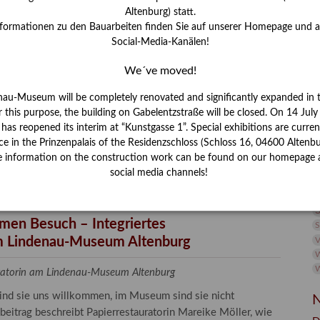
I
Altenburg) statt.
J
nformationen zu den Bauarbeiten finden Sie auf unserer Homepage und 
Social-Media-Kanälen!
K
We´ve moved!
M
nau-Museum will be completely renovated and significantly expanded in 
r this purpose, the building on Gabelentzstraße will be closed. On 14 Jul
s reopened its interim at “Kunstgasse 1”. Special exhibitions are curren
P
ce in the Prinzenpalais of the Residenzschloss (Schloss 16, 04600 Altenbu
e information on the construction work can be found on our homepage 
R
social media channels!
S
men Besuch – Integriertes
S
 Lindenau-Museum Altenburg
V
W
W
auratorin am Lindenau-Museum Altenburg
sind sie uns willkommen, im Museum sind sie nicht
N
beitrag beschreibt Papierrestauratorin Mareike Möller, wie