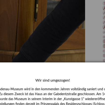
 Publikationen
Forschung
skataloge & Editionen
erzeichnis
ten
A
r
B
ng
D
E
Wir sind umgezogen!
ndenau-Museum wird in den kommenden Jahren vollständig saniert und d
 Zu diesem Zweck ist das Haus an der Gabelentzstraße geschlossen. Am 14
H
urde das Museum in seinem Interim in der „Kunstgasse 1“ wiedereröffne
tellungen finden derzeit im Prinzenpalais des Residenzschlosses (Schlos