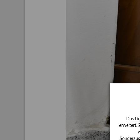
Aktuelle
Bestand
Gesamtv
Grußkar
Kalende
Bestellu
Das Li
erweitert.
w
Sonderauss