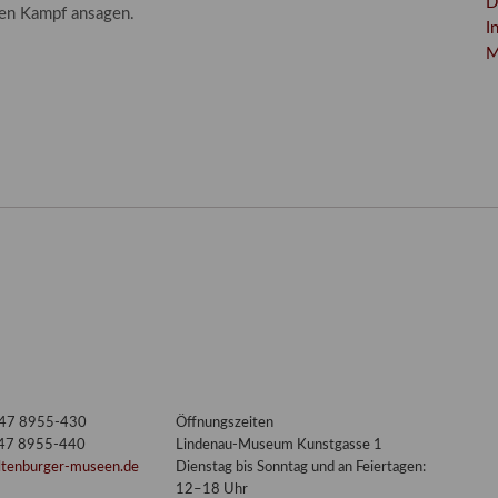
D
en Kampf ansagen.
I
M
nt
3447 8955-430
Öffnungszeiten
447 8955-440
Lindenau-Museum Kunstgasse 1
ltenburger-museen.de
Dienstag bis Sonntag und an Feiertagen:
12–18 Uhr