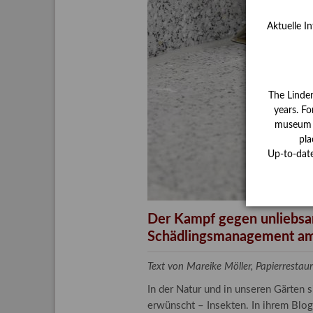
Aktuelle I
The Linde
years. Fo
museum ha
pla
Up-to-dat
Der Kampf gegen unliebsa
Schädlingsmanagement am
Text von Mareike Möller, Papierrest
In der Natur und in unseren Gärten 
erwünscht – Insekten. In ihrem Blog