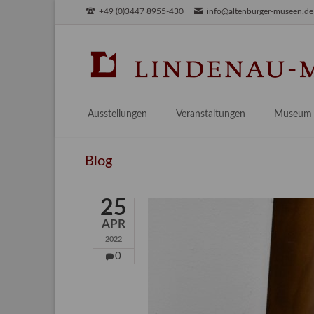
+49 (0)3447 8955-430
info@altenburger-museen.de
SUCHEN
Ausstellungen
Veranstaltungen
Museum
Vorschau
Über das
Blog
Aktuell
Aktuelles
Archiv
Besuch
25
Digitales
APR
Team
2022
Praktikum
0
Engageme
Publikati