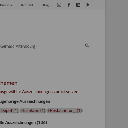
Presse
Kontakt
Blog
vigation
erspringen
Navigation
überspringen
Gerhard Altenbourg
Themen
usgewählte Auszeichnungen zurücksetzen
ugehörige Auszeichnungen
+Depot
(
1
)
+Insekten
(
1
)
+Restaurierung
(
1
)
lle Auszeichnungen (106)