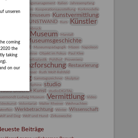
ntegriertes Schädlingsmanagement
Italien
Jahresempfang
ubiläum
Kolosseum
Kooperationsausstellung
Korkmodelle
auf unseren
Kunst
Kunstvermittlung
Kunstmuseum
Künstler
KUNSTWAND
unst von Kühl
Kurs
Künstlerin
Lehmbruck
Lindenau-Museum
Marstall
Museumsgeschichte
esseakademie
the coming
Museumsnacht
Museumspädagogik
Mäzen
Napoleon
y 2020 the
Natur
Neue Remise
Objekt im Fokus
Paul Klee
tly taking
eter Schnürpel
Phelloplastik
Pohlhof
Provenienz
rg).
Provenienzforschung
Restaurierung
and on our
estitution
Rudi Lesser
Ruth Wolf-Rehfeld
Sammlung
Samstagszeichner
Skulptur
studio
onderausstellung
Sphinx
Studio Bildende Kunst
studioDIGITAL
Vermittlung
uermondt-Ludwig-Museum
Video
ideokunst
Volontariat
Walter Rheiner
Weihnachten
Werkbetrachtung
Wissenschaft
erefkin
Winter
olf and Dog
Wolf und Hund
Zirkuswoche
eueste Beiträge