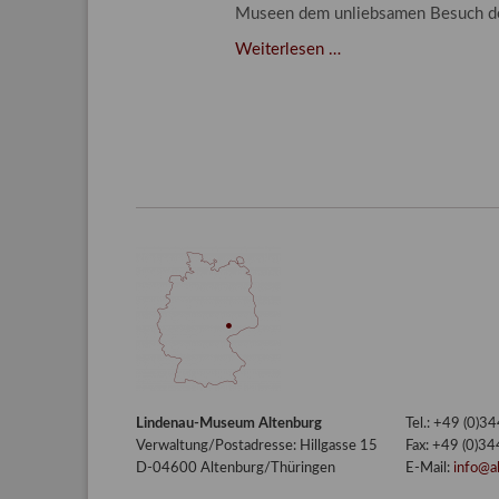
Museen dem unliebsamen Besuch d
Der
Weiterlesen …
Kampf
gegen
unliebsamen
Besuch
–
Integriertes
Schädlingsmanageme
am
Lindenau-
Museum
Altenburg
Lindenau-Museum Altenburg
Tel.: +49 (0)
Verwaltung/Postadresse: Hillgasse 15
Fax: +49 (0)3
D-04600 Altenburg/Thüringen
E-Mail:
info@a