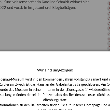
n. Kunstwissenschaftlerin Karoline Schmidt widmet sich
 Publikationen
Forschung
2 und vorab in insgesamt drei Blogbeiträgen.
skataloge & Editionen
erzeichnis
ten
A
r
B
ng
D
E
Wir sind umgezogen!
ndenau-Museum wird in den kommenden Jahren vollständig saniert und d
 Zu diesem Zweck ist das Haus an der Gabelentzstraße geschlossen. Am 14
urde das Museum in seinem Interim in der „Kunstgasse 1“ wiedereröffne
tellungen finden derzeit im Prinzenpalais des Residenzschlosses (Schlos
Altenburg) statt.
H
nformationen zu den Bauarbeiten finden Sie auf unserer Homepage und 