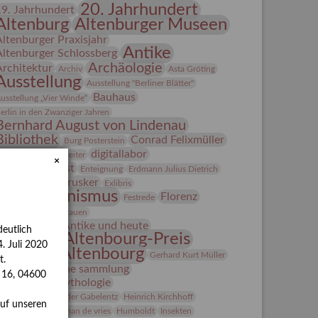
20. Jahrhundert
19. Jahrhundert
Altenburg
Altenburger Museen
Altenburger Praxisjahr
Antike
Altenburger Schlossberg
Archäologie
Architektur
Archiv
Asta Gröting
Ausstellung
Ausstellung "Berliner Blätter"
Bauhaus
usstellung „Vier Winde“
erlin in den Zwanziger Jahren
Bernhard August von Lindenau
Bibliothek
Conrad Felixmüller
Burg Posterstein
digitallabor
epot
Der Blaue Reiter
×
Entartete Kunst
Enteignung
Erdmann Julius Dietrich
estrusker
rlebnisportal
Exlibris
Expressionismus
Florenz
Festrede
Fotografie
frauen
Frauen in der Antike und heute
eutlich
Gerhard-Altenbourg-Preis
. Juli 2020
Gerhard Altenbourg
Gerhard Kurt Müller
t.
Grafik
grafische sammlung
s 16, 04600
griechische Mythologie
anns-Conon von der Gabelentz
Heinrich Kirchhoff
auf unseren
Heldinnen
herman de vries
Humboldt
Insekten