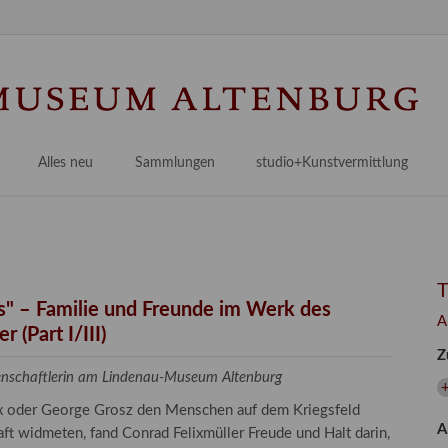
Na
üb
Alles neu
Sammlungen
studio+Kunstvermittlung
 Museum
Planungsstände
Antikensammlungen
studio
Lindenau21PLUS
Frühe italienische Malerei
studioAngebote
Digitalisierung
bellissimo.digital
studioTeam
Provenienzforschung
Malerei 17.–19. Jh.
Angebote für Erwachsene
es" – Familie und Freunde im Werk des
A
Kulturelle Vermittlung
 (Part I/III)
Deutsche Malerei 20./21. Jh.
Angebote für Kitas
Z
Länderübergreifende kulturtouristische Ziele
 / Praxisprojekt
Grafische Sammlung
Angebote für Schulen
senschaftlerin am Lindenau-Museum Altenburg
+
nt
Kunstbibliothek
x oder George Grosz den Menschen auf dem Kriegsfeld
A
onen
Restaurierung
t widmeten, fand Conrad Felixmüller Freude und Halt darin,