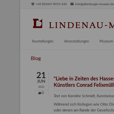
+49 (0)3447 8955-430
info@altenburger-museen.de
SUCHEN
Ausstellungen
Veranstaltungen
Museum
Vorschau
Über das
Blog
Aktuell
Aktuelles
Archiv
Besuch
21
Digitales
"Liebe in Zeiten des Hass
JUN
Künstlers Conrad Felixmüller
Team
2022
Praktikum
0
Text von Karoline Schmidt, Kunstwis
Engageme
Während sich Kollegen wie Otto Di
Publikati
oder denen am Rande der Gesellschaf