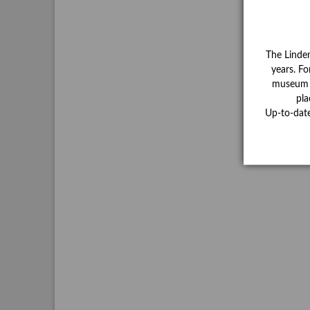
The Linde
years. Fo
museum ha
pla
Up-to-dat