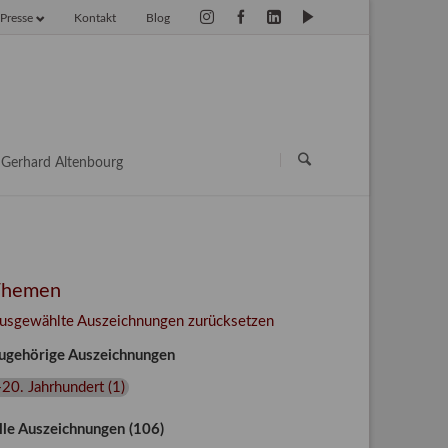
Presse
Kontakt
Blog
vigation
erspringen
Navigation
überspringen
Gerhard Altenbourg
Themen
usgewählte Auszeichnungen zurücksetzen
ugehörige Auszeichnungen
20. Jahrhundert
(
1
)
lle Auszeichnungen (106)