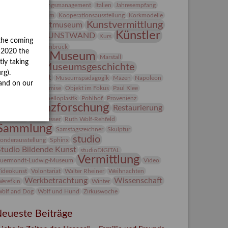
ntegriertes Schädlingsmanagement
Italien
Jahresempfang
ubiläum
Kolosseum
Kooperationsausstellung
Korkmodelle
Kunst
Kunstvermittlung
Kunstmuseum
Künstler
KUNSTWAND
unst von Kühl
Kurs
the coming
Künstlerin
Lehmbruck
y 2020 the
Lindenau-Museum
Marstall
tly taking
Museumsgeschichte
esseakademie
rg).
Museumsnacht
Museumspädagogik
Mäzen
Napoleon
and on our
Natur
Neue Remise
Objekt im Fokus
Paul Klee
eter Schnürpel
Phelloplastik
Pohlhof
Provenienz
Provenienzforschung
Restaurierung
estitution
Rudi Lesser
Ruth Wolf-Rehfeld
Sammlung
Samstagszeichner
Skulptur
studio
onderausstellung
Sphinx
Studio Bildende Kunst
studioDIGITAL
Vermittlung
uermondt-Ludwig-Museum
Video
ideokunst
Volontariat
Walter Rheiner
Weihnachten
Werkbetrachtung
Wissenschaft
erefkin
Winter
olf and Dog
Wolf und Hund
Zirkuswoche
eueste Beiträge