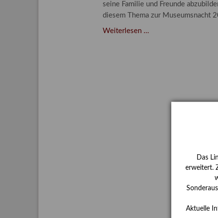
seine Familie und Freunde abzubilde
Aktuelle
diesem Thema zur Museumsnacht 202
Bestand
"Liebe
Weiterlesen …
Gesamtv
in
Zeiten
Grußkar
des
Kalende
Hasses"
Bestellu
–
Familie
und
Freunde
im
Werk
des
Das Li
Künstlers
erweitert.
Conrad
w
Felixmüller
Sonderauss
(Part
Aktuelle I
I/III)