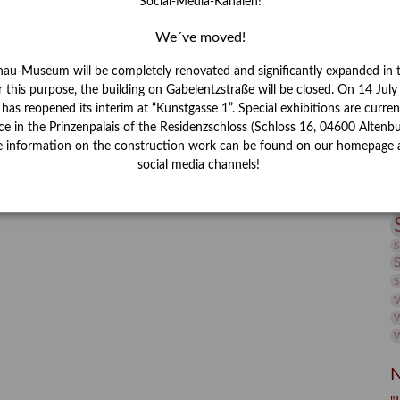
Social-Media-Kanälen!
I
J
We´ve moved!
K
nau-Museum will be completely renovated and significantly expanded in 
r this purpose, the building on Gabelentzstraße will be closed. On 14 Jul
s reopened its interim at “Kunstgasse 1”. Special exhibitions are curren
M
ce in the Prinzenpalais of the Residenzschloss (Schloss 16, 04600 Altenbu
e information on the construction work can be found on our homepage 
social media channels!
P
R
S
S
V
W
W
N